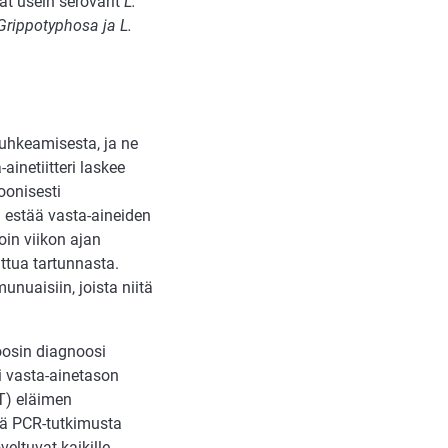
at usein serovarit
L.
 Grippotyphosa ja L.
puhkeamisesta, ja ne
ainetiitteri laskee
roonisesti
i estää vasta-aineiden
in viikon ajan
uttua tartunnasta.
nuaisiin, joista niitä
roosin diagnoosi
i vasta-ainetason
T) eläimen
ää PCR-tutkimusta
eltuvat kaikille