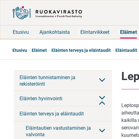
Etusivu
Ajankohtaista
Elintarvikkeet
Eläimet
Etusivu
Eläimet
Eläinten terveys ja eläintaudit
Eläintaudit
Lep
Eläinten tunnistaminen ja
rekisteröinti
Eläinten hyvinvointi
Leptosp
aiheutt
Eläinten terveys ja eläintaudit
kaikilla
serovar
Eläintautien vastustaminen ja
valvonta
kuumeta