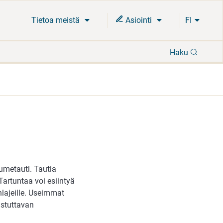
Tietoa meistä
Asiointi
FI
Hae
Haku
umetauti. Tautia
 Tartuntaa voi esiintyä
inlajeille. Useimmat
istuttavan