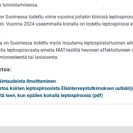
en tunnistamisessa.
 on Suomessa todettu viime vuosina joitakin kliinisiä leptospiro
ain. Vuonna 2024 useammalla koiralla on todettu leptospiroosi 
.
la on Suomessa todettu myös muutama leptospiratartunnan ai
lla leptospiravasta-aineita MAT-testillä hevosen affektoituneen
ionesteestä tai lasiaisesta.
etoa:
äintaudeista ilmoittaminen
etoa koirien leptospiroosista Eläinterveystutkimuksen uutisk
tä teen, kun epäilen koiralla leptospiroosia (pdf)