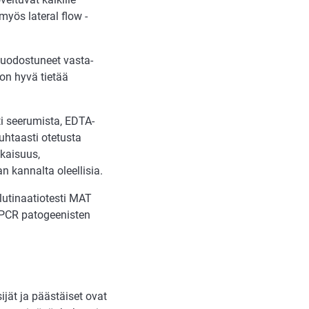
myös lateral flow -
muodostuneet vasta-
 on hyvä tietää
ti seerumista, EDTA-
uhtaasti otetusta
kaisuus,
n kannalta oleellisia.
utinaatiotesti MAT
-PCR patogeenisten
jät ja päästäiset ovat