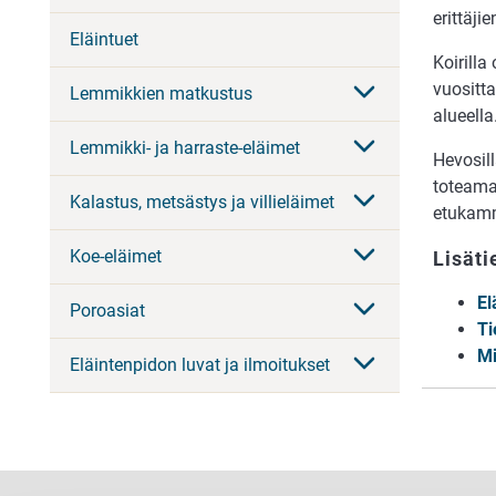
erittäji
Eläintuet
Koirilla
vuositt
Lemmikkien matkustus
alueella
Lemmikki- ja harraste-eläimet
Hevosil
toteama
Kalastus, metsästys ja villieläimet
etukamm
Koe-eläimet
Lisäti
El
Poroasiat
Ti
Mi
Eläintenpidon luvat ja ilmoitukset