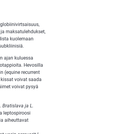
globiinivirtsaisuus,
- ja maksatulehdukset,
dista kuolemaan
ubkliinisiä.
in ajan kuluessa
otappioita. Hevosilla
in (equine recurrent
s kissat voivat saada
läimet voivat pysyä
 Bratislava ja L.
a leptospiroosi
a aiheuttavat