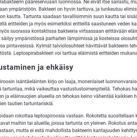
rabakteerin pääreservuaari luonnossa. Ne eivät itse sairastu, mut
aan ympäristöön. Bakteeri on hyvin tarttuva, ja tunkeutuu elimis
ion kautta. Tartunta saadaan tavallisimmin suun kautta tai sis
ellä eritteiden ja myös esimerkiksi eritteillä saastuneen veden k
yös suorassa kontaktissa bakteeria virtsassaan erittävään eläim
 säilyy ympäristössä parhaiten lämpimissä ja kosteissa olosuhtei
sa pintavesissä. Kylmät talviolosuhteet hävittävät bakteerin te
töstä. Leptospirabakteeri voi tarttua eläimistä eritteiden muk
ustaminen ja ehkäisy
roosin isäntäeläinten kirjo on laaja, monenlaiset luonnonvarais
ä tartuntaa, mikä vaikeuttaa vastustustoimenpiteitä. Tehokas ha
n ja eläinsuojien alueella on tehokas keino vähentää kaikkien h
ien tautien tartuntariskiä.
oidaan rokottaa leptospiroosia vastaan. Rokotetta suositellaan ko
vat maihin tai alueille, joissa tartunta on yleinen. Rokotus anta
vastaan, mutta ei estä mahdollista bakteerin kantajuuden kehitt