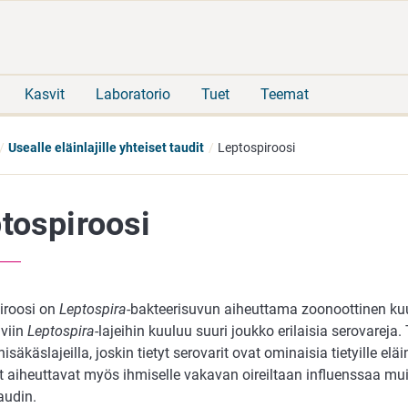
Siirry
Siirry
suoraan
koko
sisältöön
sivuston
hakuun
Kasvit
Laboratorio
Tuet
Teemat
Usealle eläinlajille yhteiset taudit
Leptospiroosi
tospiroosi
iroosi on
Leptospira
-bakteerisuvun aiheuttama zoonoottinen ku
aviin
Leptospira
-lajeihin kuuluu suuri joukko erilaisia serovareja.
 nisäkäslajeilla, joskin tietyt serovarit ovat ominaisia tietyille elä
it aiheuttavat myös ihmiselle vakavan oireiltaan influenssaa mu
udin.