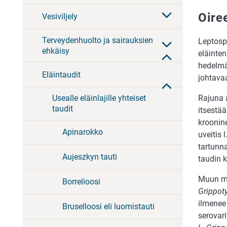
Oire
Vesiviljely
Terveydenhuolto ja sairauksien
Leptospi
ehkäisy
eläinten
hedelmä
Eläintaudit
johtavaa
Rajuna 
Usealle eläinlajille yhteiset
taudit
itsestää
kroonine
Apinarokko
uveitis 
tartunna
Aujeszkyn tauti
taudin k
Muun mu
Borrelioosi
Grippot
ilmenee
Bruselloosi eli luomistauti
serovar