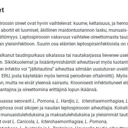
et
roosin oireet ovat hyvin vaihtelevat: kuume, keltaisuus, ja hemo
 abortit eli luomiset, äkillinen maidontuotannon lasku, munuais
ttömyys. Leptospiroosin vakavuus vaihtelee oireettomasta tau
n yleisinfektioon. Suurin osa eläinten leptospirainfektioista on s
alkanut taudinpurkaus sikalassa tai nautakarjassa lievenee use
n. Sikiökuolemat ja lisääntymishäiriöt aiheuttavat myös tuotant
n infektio voi ”jälkitautina” aiheuttaa silmään uusiutuvan uveiit
l. ERU, josta käytetään myös termiä periodinen oftalmiitti). Myö
n, mutta ne eivät yleensä sairastu. Kroonisesti infektoituneet e
antajina ja oireettomina erittäjinä lopun ikäänsä.
assa serovarit
L. Pomona, L. Hardjo, L. Icterohaemorrhagiae, L.
yphosa
ovat sikojen ja naudan leptospiroosin aiheuttajia. Koirall
 munuaistulehduksina ja maksatulehduksina ja yleisimmät tauti
it ovat
L. Canicola, L. Icterohaemorrhagiae, L. Pomona,