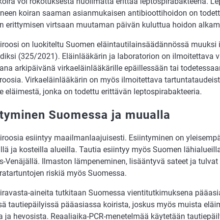
oira voi rokotuksesta huolimatta erittää leptospirabakteeria. Le
uneen koiran saaman asianmukaisen antibioottihoidon on todett
in erittymisen virtsaan muutaman päivän kuluttua hoidon alkam
iroosi on luokiteltu Suomen eläintautilainsäädännössä muuksi i
diksi (325/2021). Eläinlääkärin ja laboratorion on ilmoitettava 
ana arkipäivänä virkaeläinlääkärille epäillessään tai todetessa
roosia. Virkaeläinlääkärin on myös ilmoitettava tartuntataudeis
le eläimestä, jonka on todettu erittävän leptospirabakteeria.
ntyminen Suomessa ja muualla
iroosia esiintyy maailmanlaajuisesti. Esiintyminen on yleisem
lä ja kosteilla alueilla. Tautia esiintyy myös Suomen lähialuei
is-Venäjällä. Ilmaston lämpeneminen, lisääntyvä sateet ja tulvat 
iratartuntojen riskiä myös Suomessa.
iravasta-aineita tutkitaan Suomessa vientitutkimuksena pääasia
ssä tautiepäilyissä pääasiassa koirista, joskus myös muista eläi
ta ja hevosista. Reaaliaika-PCR-menetelmää käytetään tautiepäil