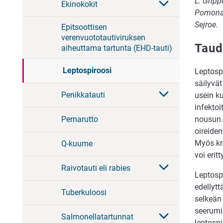
L. Gripp
Ekinokokit
Pomona, 
Sejroe.
Epitsoottisen
verenvuototautiviruksen
Taud
aiheuttama tartunta (EHD-tauti)
Leptospiroosi
Leptospi
säilyvät
Penikkatauti
usein ku
infekto
nousun.
Pernarutto
oireiden
Myös kro
Q-kuume
voi erit
Raivotauti eli rabies
Leptospi
edellyt
Tuberkuloosi
selkeän
seerumi
Salmonellatartunnat
leptospi