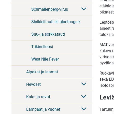
eläinlaj
Schmallenberg-virus
pikatest
Sinikielitauti eli bluetongue
Leptosp
aineet r
Suu- ja sorkkatauti
tuloksia
MAT-vas
Trikinelloosi
kokover
virtsas
West Nile Fever
hyvälaat
Alpakat ja laamat
Ruokavi
sekä ED
Hevoset
leptospi
Levi
Kalat ja ravut
Tartunna
Lampaat ja vuohet