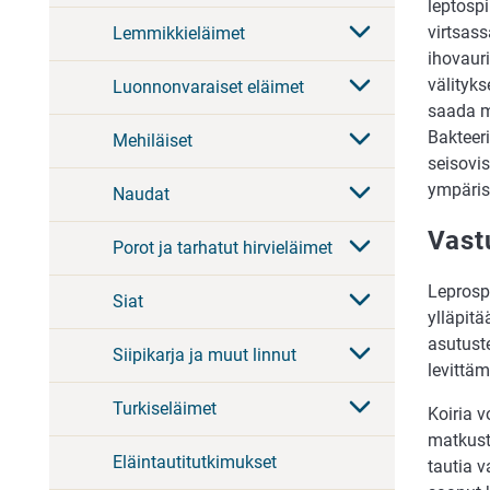
leptospi
virtsass
Lemmikkieläimet
ihovaur
välityks
Luonnonvaraiset eläimet
saada m
Bakteeri
Mehiläiset
seisovis
ympäris
Naudat
Vast
Porot ja tarhatut hirvieläimet
Leprospi
Siat
ylläpitä
asutuste
Siipikarja ja muut linnut
levittäm
Turkiseläimet
Koiria v
matkusta
Eläintautitutkimukset
tautia 