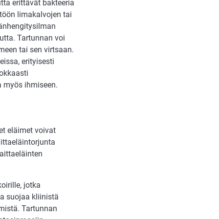
ta erittävät bakteeria
töön limakalvojen tai
äänhengitysilman
autta. Tartunnan voi
een tai sen virtsaan.
ssa, erityisesti
hokkaasti
ana myös ihmiseen.
et eläimet voivat
ittaeläintorjunta
aittaeläinten
irille, jotka
a suojaa kliinistä
ymistä. Tartunnan