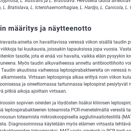
otyphosa, L. Australis ja L. Bratislava
. Hevosella tautia aiheuttav
L. Bratislava, L. Icterohaemorrhagiae, L. Hardjo, L. Canicola, L.
in määritys ja näytteenotto
ravasta-aineita on havaittavissa veressä viikon sisällä taudin 
 viikkoja tai kuukausia, joissakin tapauksissa jopa vuosia. Vasta-
itenkin tasolle, jota ei enää voi havaita, vaikka eläin pysyykin k
ituneena. Myös taudin alkuvaiheessa annettu antibioottihoito vo
 Taudin akuutissa vaiheessa leptospirabakteereita on veressä no
 alkamisesta. Virtsaan leptospiroja alkaa erittyä noin viikon kul
onisessa ja oireettomassa tartunnassa leptospirat pesiytyvät mu
tyä pitkiä aikoja ajoittain virtsaan.
roosiin sopivien oireiden ja löydösten lisäksi kliinisen leptospi
tää leptospirabakteerien toteamista PCR-menetelmällä verestä ta
 nousun toteamista mikroskooppisella agglutinaatiotestillä (MA
sta. Diagnosoinnissa käytetään myös eläimen virtsasta tehtäv
rabakteereiden toteamiseksi. MAT-vasta-ainetesti ja PCR-testi sov