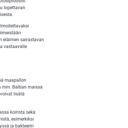
ptosiproosiin
u lopettavan
isesta.
lmoitettavaksi
viimeistään
an eläimen sairastavan
ta vastaavalle
pää maapallon
lla mm. Baltian maissa
voivat lisätä
ssa koirista sekä
mistä, esimerkiksi
yssä ja bakteerin