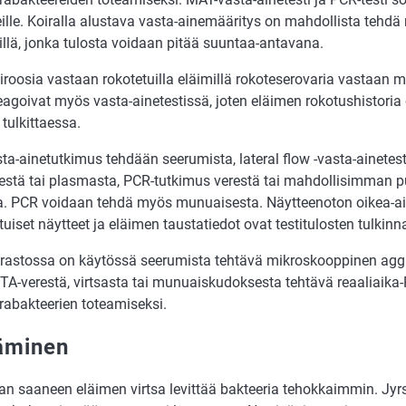
eille. Koiralla alustava vasta-ainemääritys on mahdollista tehdä 
illä, jonka tulosta voidaan pitää suuntaa-antavana.
iroosia vastaan rokotetuilla eläimillä rokoteserovaria vastaan 
eagoivat myös vasta-ainetestissä, joten eläimen rokotushistoria
 tulkittaessa.
ta-ainetutkimus tehdään seerumista, lateral flow -vasta-ainetes
estä tai plasmasta, PCR-tutkimus verestä tai mahdollisimman p
ta. PCR voidaan tehdä myös munuaisesta. Näytteenoton oikea-ai
uiset näytteet ja eläimen taustatiedot ovat testitulosten tulkinna
rastossa on käytössä seerumista tehtävä mikroskooppinen aggl
TA-verestä, virtsasta tai munuaiskudoksesta tehtävä reaaliaika
rabakteerien toteamiseksi.
äminen
n saaneen eläimen virtsa levittää bakteeria tehokkaimmin. Jyrsi