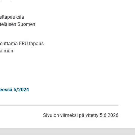
ositapauksia
eteläisen Suomen
heuttama ERU-tapaus
 silmän
irjeessä 5/2024
Sivu on viimeksi päivitetty 5.6.2026