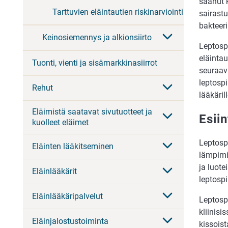
saanut k
Tarttuvien eläintautien riskinarviointi
sairast
bakteer
Keinosiemennys ja alkionsiirto
Leptosp
eläintau
Tuonti, vienti ja sisämarkkinasiirrot
seuraav
leptospi
Rehut
lääkäril
Eläimistä saatavat sivutuotteet ja
Esii
kuolleet eläimet
Leptosp
Eläinten lääkitseminen
lämpimil
ja luote
Eläinlääkärit
leptosp
Eläinlääkäripalvelut
Leptosp
kliinisi
Eläinjalostustoiminta
kissois