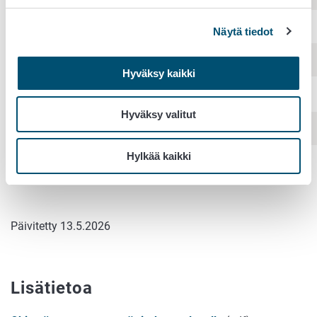
Puumala
Näytä tiedot
Savonlinna
Hyväksy kaikki
Sulkava
Hyväksy valitut
Kerimäki
Hylkää kaikki
Yhteensä
16
85
101
Päivitetty 13.5.2026
Lisätietoa