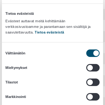
Rautjärvi
4
4
Tietoa evästeistä
Ruokolahti-Imatra
4
47
51
Evästeet auttavat meitä kehittämään
Sippola
verkkosivustoamme ja parantamaan sen sisältöjä ja
saavutettavuutta.
Tietoa evästeistä
Vehkalahti-Hamina
6
13
19
Virolahti
Suostumuksen
Välttämätön
valinta
Ylämaa
Mieltymykset
Joensuu
Keski-Karjala
Tilastot
Rääkkylä
Markkinointi
Tohmajärvi-Värtsilä
1
1