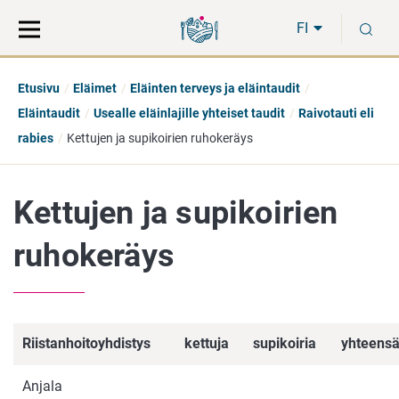
Siirry
Siirry
H
suoraan
koko
FI
sisältöön
sivuston
hakuun
Etusivu
Eläimet
Eläinten terveys ja eläintaudit
Eläintaudit
Usealle eläinlajille yhteiset taudit
Raivotauti eli
rabies
Kettujen ja supikoirien ruhokeräys
Kettujen ja supikoirien
ruhokeräys
Riistanhoitoyhdistys
kettuja
supikoiria
yhteens
Anjala