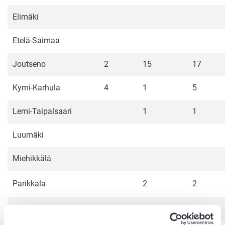
Elimäki
Etelä-Saimaa
Joutseno
2
15
17
Kymi-Karhula
4
1
5
Lemi-Taipalsaari
1
1
Luumäki
Miehikkälä
Parikkala
2
2
Pyhtää
1
1