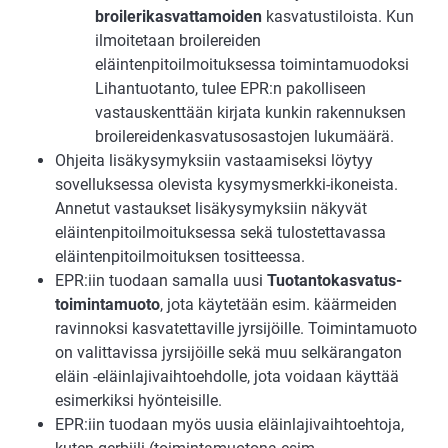
broilerikasvattamoiden
kasvatustiloista. Kun
ilmoitetaan broilereiden
eläintenpitoilmoituksessa toimintamuodoksi
Lihantuotanto, tulee EPR:n pakolliseen
vastauskenttään kirjata kunkin rakennuksen
broilereidenkasvatusosastojen lukumäärä.
Ohjeita lisäkysymyksiin vastaamiseksi löytyy
sovelluksessa olevista kysymysmerkki-ikoneista.
Annetut vastaukset lisäkysymyksiin näkyvät
eläintenpitoilmoituksessa sekä tulostettavassa
eläintenpitoilmoituksen tositteessa.
EPR:iin tuodaan samalla uusi
Tuotantokasvatus-
toimintamuoto
, jota käytetään esim. käärmeiden
ravinnoksi kasvatettaville jyrsijöille. Toimintamuoto
on valittavissa jyrsijöille sekä muu selkärangaton
eläin -eläinlajivaihtoehdolle, jota voidaan käyttää
esimerkiksi hyönteisille.
EPR:iin tuodaan myös uusia eläinlajivaihtoehtoja,