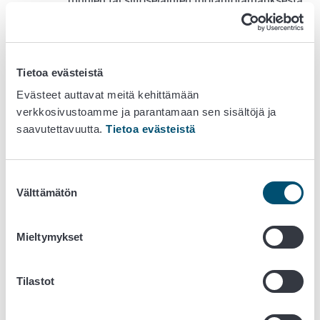
munien tai siitoseläinten tuotantotarhauksesta
vaatii EPR antamaan eläinten hyvinvointilain
mukaiset lisäselvitykset: selvitys eläinten
pitäjän tai pitäjien pätevyydestä sekä selvitys
siitä, kuinka eläinten hoito on tarkoitus
Tietoa evästeistä
järjestää.
Evästeet auttavat meitä kehittämään
Myös
riistanhoidollista tarhausta
ilmoittaessa,
verkkosivustoamme ja parantamaan sen sisältöjä ja
vaatii EPR antamaan eläinten hyvinvointilain
saavutettavuutta.
Tietoa evästeistä
mukaiset lisäselvitykset. Lisäksi EPR:ssä on
ilmoitettava mihin metsästyslain 3 §:ssä
tarkoitettuun riistanhoidolliseen tarkoitukseen
Suostumuksen
eläimiä pidetään. Vastaus annetaan
Välttämätön
valinta
valitsemalla vaihtoehto Riistaeläinkannan
lisääminen ja/tai Muu. Jos valitaan Muu, tulee
Mieltymykset
antaa lisätietoa kyseisestä toiminnasta.
Ammattimaisen tai muutoin laajamittaisen
seura- ja harrastuseläinten pidon
määritelmä,
Tilastot
samoin kuin eläinten lukumäärärajat, ovat
eläinten hyvinvointilaissa jonkin verran erilaiset