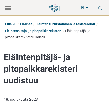
Siirry
Siirry
H
suoraan
koko
FI
sisältöön
sivuston
hakuun
Etusivu
Eläimet
Eläinten tunnistaminen ja rekisteröinti
Eläintenpitäjä- ja pitopaikkarekisteri
Eläintenpitäjä- ja
pitopaikkarekisteri uudistuu
Eläintenpitäjä- ja
pitopaikkarekisteri
uudistuu
18. joulukuuta 2023