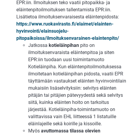
EPR:iin. Ilmoituksen teko vaatii pitopaikka- ja
eläintenpitoilmoituksen tallentamista EPR:iin.
Lisätietoa ilmoituksenvaraisesta eläintenpidosta:
https://www.ruokavirasto.fi/elaimet/elainten-
hyvinvointi/elainsuojelu-
pitopaikoissa/ilmoituksenvarainen-elaintenpito/
Jatkossa
kotieläinpihan
pito on
ilmoituksenvaraista eläintenpitoa ja siten
EPR:iin tuodaan uusi toimintamuoto
Kotieläinpiha. Kun eläintenpitoilmoituksessa
ilmoitetaan kotieläinpihan pidosta, vaatii EPR
täyttämään vastaukset eläinten hyvinvointilain
mukaisiin lisäselvityksiin: selvitys eläinten
pitäjän tai pitäjien pätevyydestä sekä selvitys
siitä, kuinka eläinten hoito on tarkoitus
järjestää. Kotieläinpiha-toimintamuoto on
valittavissa vain EHL liitteessä 1 listatuille
eläinlajeille sekä koirille ja kissoille.
Myös
avuttomassa tilassa olevien