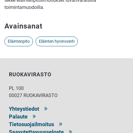
tekee eläintenpitoilmoitukset luvanvaraisilla
toimintamuodoilla.
Avainsanat
Eläintenpito
Eläinten hyvinvointi
RUOKAVIRASTO
PL 100
00027 RUOKAVIRASTO
Yhteystiedot
Palaute
Tietosuojailmoitus
Saavutettavuusseloste