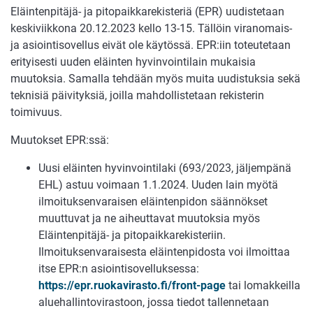
Eläintenpitäjä- ja pitopaikkarekisteriä (EPR) uudistetaan
keskiviikkona 20.12.2023 kello 13-15. Tällöin viranomais-
ja asiointisovellus eivät ole käytössä. EPR:iin toteutetaan
erityisesti uuden eläinten hyvinvointilain mukaisia
muutoksia. Samalla tehdään myös muita uudistuksia sekä
teknisiä päivityksiä, joilla mahdollistetaan rekisterin
toimivuus.
Muutokset EPR:ssä:
Uusi eläinten hyvinvointilaki (693/2023, jäljempänä
EHL) astuu voimaan 1.1.2024. Uuden lain myötä
ilmoituksenvaraisen eläintenpidon säännökset
muuttuvat ja ne aiheuttavat muutoksia myös
Eläintenpitäjä- ja pitopaikkarekisteriin.
Ilmoituksenvaraisesta eläintenpidosta voi ilmoittaa
itse EPR:n asiointisovelluksessa:
https://epr.ruokavirasto.fi/front-page
tai lomakkeilla
aluehallintovirastoon, jossa tiedot tallennetaan