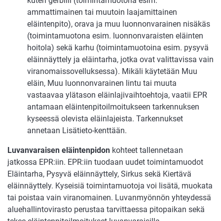
kuten gerbiili (toimintamuotona esim.
ammattimainen tai muutoin laajamittainen
eläintenpito), orava ja muu luonnonvarainen nisäkäs
(toimintamuotona esim. luonnonvaraisten eläinten
hoitola) sekä karhu (toimintamuotoina esim. pysyvä
eläinnäyttely ja eläintarha, jotka ovat valittavissa vain
viranomaissovelluksessa). Mikäli käytetään Muu
eläin, Muu luonnonvarainen lintu tai muuta
vastaavaa ylätason eläinlajivaihtoehtoja, vaatii EPR
antamaan eläintenpitoilmoitukseen tarkennuksen
kyseessä olevista eläinlajeista. Tarkennukset
annetaan Lisätieto-kenttään.
Luvanvaraisen eläintenpidon
kohteet tallennetaan
jatkossa EPR:iin. EPR:iin tuodaan uudet toimintamuodot
Eläintarha, Pysyvä eläinnäyttely, Sirkus sekä Kiertävä
eläinnäyttely. Kyseisiä toimintamuotoja voi lisätä, muokata
tai poistaa vain viranomainen. Luvanmyönnön yhteydessä
aluehallintovirasto perustaa tarvittaessa pitopaikan sekä