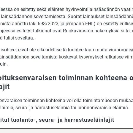
eessa on esitetty sekä eläinten hyvinvointilainsäädännön vaati
a lainsäädännön soveltamisesta. Suorat lainaukset lainsäädännö
nista annettu laki 693/2023, jäljempänä EHL) on esitetty erillisis
hjeessa esitetyt tulkinnat ovat Ruokaviraston näkemyksiä siitä, 
 tulisi soveltaa.
sohjeet eivät ole oikeudelliselta luonteeltaan muita viranomaisia 
Lainsäädännön soveltamista koskevat kysymykset ratkaisee vii
uin.
oituksenvaraisen toiminnan kohteena o
ajit
senvaraisen toiminnan kohteena voi olla toimintamuodon mukaa
läimiä, seura- ja harrastuseläimiä tai luonnonvaraisia eläimiä.
litut tuotanto-, seura- ja harrastuseläinlajit