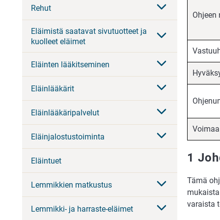
Rehut
Ohjeen 
Eläimistä saatavat sivutuotteet ja
kuolleet eläimet
Vastuuh
Eläinten lääkitseminen
Hyväks
Eläinlääkärit
Ohjenu
Eläinlääkäripalvelut
Voimaa
Eläinjalostustoiminta
1 Joh
Eläintuet
Tämä ohje
Lemmikkien matkustus
mukaista 
varaista t
Lemmikki- ja harraste-eläimet