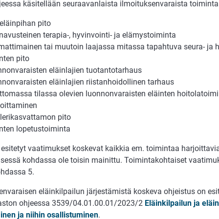
eessa käsitellään seuraavanlaista ilmoituksenvaraista toiminta
ieläinpihan pito
inavusteinen terapia-, hyvinvointi- ja elämystoiminta
attimainen tai muutoin laajassa mitassa tapahtuva seura- ja h
nten pito
nnonvaraisten eläinlajien tuotantotarhaus
nnonvaraisten eläinlajien riistanhoidollinen tarhaus
ttomassa tilassa olevien luonnonvaraisten eläinten hoitolatoim
joittaminen
ilerikasvattamon pito
inten lopetustoiminta
esitetyt vaatimukset koskevat kaikkia em. toimintaa harjoittavia
eisessä kohdassa ole toisin mainittu. Toimintakohtaiset vaatimuk
ohdassa 5.
envaraisen eläinkilpailun järjestämistä koskeva ohjeistus on esi
aston ohjeessa 3539/04.01.00.01/2023/2
Eläinkilpailun ja eläin
inen ja niihin osallistuminen
.