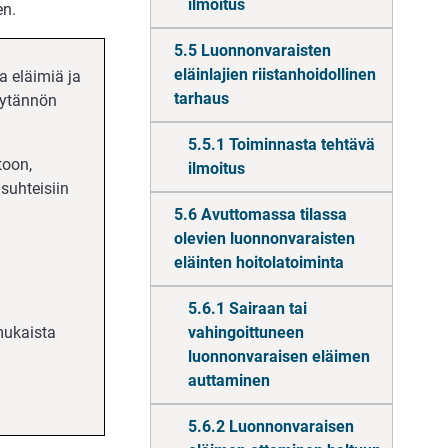
ilmoitus
en.
5.5 Luonnonvaraisten
eläinlajien riistanhoidollinen
a eläimiä ja
tarhaus
käytännön
5.5.1 Toiminnasta tehtävä
toon,
ilmoitus
suhteisiin
5.6 Avuttomassa tilassa
olevien luonnonvaraisten
eläinten hoitolatoiminta
5.6.1 Sairaan tai
mukaista
vahingoittuneen
luonnonvaraisen eläimen
auttaminen
5.6.2 Luonnonvaraisen