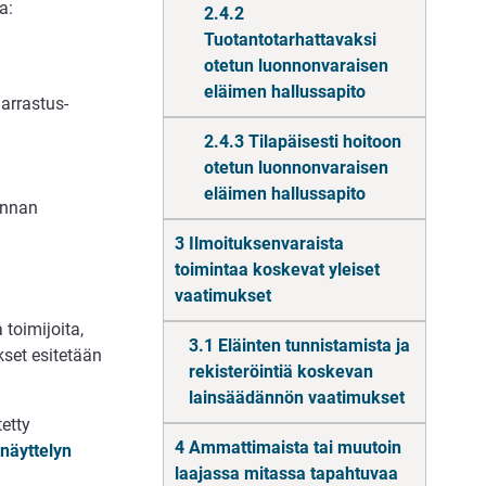
a:
2.4.2
Tuotantotarhattavaksi
otetun luonnonvaraisen
eläimen hallussapito
arrastus­
2.4.3 Tilapäisesti hoitoon
otetun luonnonvaraisen
eläimen hallussapito
innan
3 Ilmoituksenvaraista
toimintaa koskevat yleiset
vaatimukset
 toimijoita,
3.1 Eläinten tunnistamista ja
set esite­tään
rekisteröintiä koskevan
lainsäädännön vaatimukset
tetty
4 Ammattimaista tai muutoin
näytte­lyn
laajassa mitassa tapahtuvaa