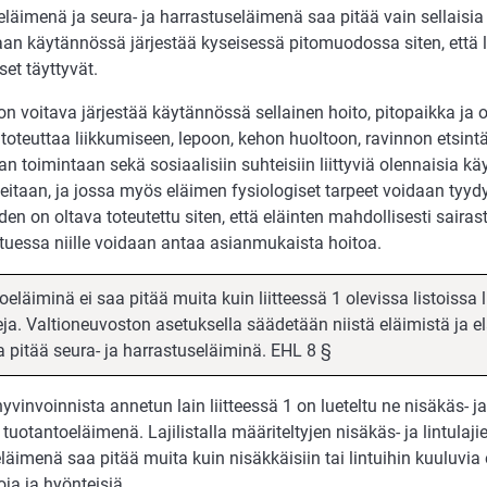
läimenä ja seura- ja harrastuseläimenä saa pitää vain sellaisia 
aan käytännössä järjestää kyseisessä pitomuodossa siten, että 
et täyttyvät.
 on voitava järjestää käytännössä sellainen hoito, pitopaikka ja o
 toteuttaa liikkumiseen, lepoon, kehon huoltoon, ravinnon etsin
n toimintaan sekä sosiaalisiin suhteisiin liittyviä olennaisia käy
eitaan, ja jossa myös eläimen fysiologiset tarpeet voidaan tyydy
den on oltava toteutettu siten, että eläinten mahdollisesti sairas
tuessa niille voidaan antaa asianmukaista hoitoa.
eläiminä ei saa pitää muita kuin liitteessä 1 olevissa listoissa l
eja. Valtioneuvoston asetuksella säädetään niistä eläimistä ja el
a pitää seura- ja harrastuseläiminä. EHL 8 §
yvinvoinnista annetun lain liitteessä 1 on lueteltu ne nisäkäs- ja l
tuotantoeläimenä. Lajilistalla määriteltyjen nisäkäs- ja lintulajie
läimenä saa pitää muita kuin nisäkkäisiin tai lintuihin kuuluvia e
oja ja hyönteisiä.