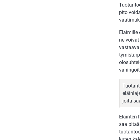
Tuotantoe
pito void
vaatimuks
Eläimille
ne voivat
vastaavaa
tymistarp
olosuhtei
vahingoit
Tuotanto
eläinlaj
joita sa
Eläinten h
saa pitää 
tuotantoe
kuten kal