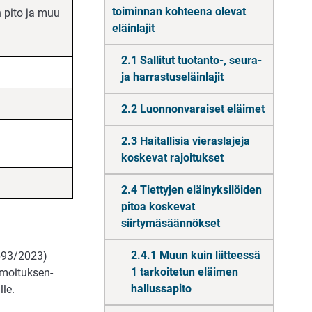
toiminnan kohteena olevat
 pito ja muu
eläinlajit
2.1 Sallitut tuotanto-, seura-
ja harrastuseläinlajit
2.2 Luonnonvaraiset eläimet
1/2023/2
2.3 Haitallisia vieraslajeja
koskevat rajoitukset
2.4 Tiettyjen eläinyksilöiden
pitoa koskevat
siirtymäsäännökset
2.4.1 Muun kuin liitteessä
(693/2023)
1 tarkoitetun eläimen
lmoituksen­
hallussapito
lle.