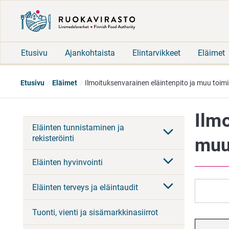
Etusivu
Ajankohtaista
Elintarvikkeet
Eläimet
Etusivu
Eläimet
Ilmoituksenvarainen eläintenpito ja muu toim
Ilmo
Eläinten tunnistaminen ja
rekisteröinti
muu
Eläinten hyvinvointi
Eläinten terveys ja eläintaudit
Tuonti, vienti ja sisämarkkinasiirrot