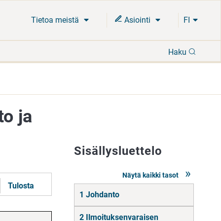
Tietoa meistä
Asiointi
FI
Hae
Haku
to ja
Sisällysluettelo
Näytä kaikki tasot
Tulosta
Siirry
1 Johdanto
suoraan
sisältöön
2 Ilmoituksenvaraisen