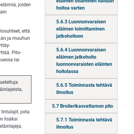
eläimen ottaminen haltuun
eläimiä, joiden
hoitoa varten
lain
5.6.3 Luonnonvaraisen
eläimen toimittaminen
losuhteet, että
jatkohoitoon
tään ja muuhun
ttäy­
5.6.4 Luonnonvaraisen
ttää. Pito-
eläimen jatkohoito
tuessa tai
luonnonvaraisten eläinten
hoitolassa
ueteltuja
5.6.5 Toiminnasta tehtävä
äinlajeista,
ilmoitus
5.7 Broilerikasvattamon pito
intulajit, joita
n lisäksi
5.7.1 Toiminnasta tehtävä
läinlajeja,
ilmoitus