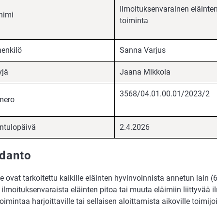
Ilmoituksenvarainen eläinten
nimi
toiminta
enkilö
Sanna Varjus
yjä
Jaana Mikkola
3568/04.01.00.0
mero
ntulopäivä
2.4.2026
danto
 ovat tarkoitettu kaikille eläinten hyvinvoinnista annetun lain 
ilmoituksenvaraista eläinten pitoa tai muuta eläimiin liittyvää i
oimintaa harjoittaville tai sellaisen aloittamista aikoville toimijoi