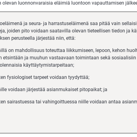
 olevan luonnonvaraisia eläimiä luontoon vapauttamisen jälke
oeläimenä ja seura- ja harrastuseläimenä saa pitää vain sellaisi
eja, joiden pito voidaan saatavilla olevan tieteellisen tiedon ja 
en perusteella järjestää niin, että:
millä on mahdollisuus toteuttaa liikkumiseen, lepoon, kehon huol
n etsintään ja muuhun vastaavaan toimintaan sekä sosiaalisiin 
ä olennaisia käyttäytymis­tarpeitaan;
ten fysiologiset tarpeet voidaan tyydyttää;
ille voidaan järjestää asianmukaiset pitopaikat; ja
nten sairastuessa tai vahingoittuessa niille voidaan antaa asian