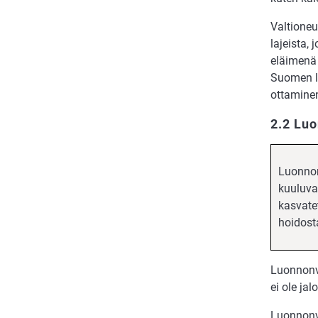
Valtioneu
lajeista, 
eläimenä s
Suomen lu
ottaminen
2.2 Luo
Luonnonv
kuuluva
kasvate
hoidost
Luonnonva
ei ole ja
Luonnonva