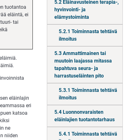
5.2 Eläinavusteinen terapia-,
ten tuotantoa
hyvinvointi- ja
ä eläintä, ei
elämystoiminta
uuri- tai
eikä
5.2.1 Toiminnasta tehtävä
ilmoitus
5.3 Ammattimainen tai
eläimiä.
muutoin laajassa mitassa
läimiä.
tapahtuva seura- ja
harrastus­eläinten pito
vinvoinnista
5.3.1 Toiminnasta tehtävä
ilmoitus
sen eläin­lajin
useam­massa eri
5.4 Luonnonvaraisten
ippuen katsoa
eläinlajien tuotantotarhaus
kiksi
in ne
5.4.1 Toiminnasta tehtävä
in niiden