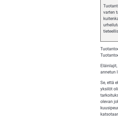
Tuotanto
varten 
kuitenka
urheilu
tieteell
Tuotantoe
Tuotantoe
Eläinlajit
annetun l
Se, että e
yksilöt o
tarkoituk
olevan jo
kuusipeur
katsotaan