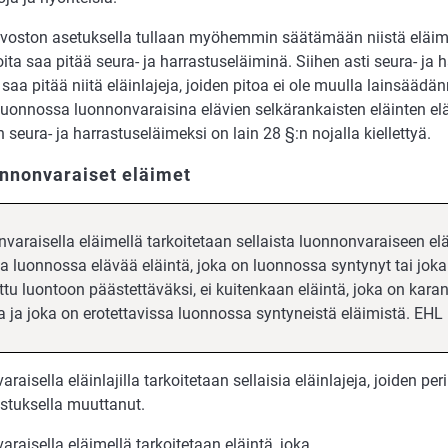
voston asetuksella tullaan myöhemmin säätämään niistä eläimis
joita saa pitää seura- ja harrastuseläiminä. Siihen asti seura- ja 
aa pitää niitä eläinlajeja, joiden pitoa ei ole muulla lainsäädännö
onnossa luonnonvaraisina elävien selkärankaisten eläinten elät
 seura- ja harrastuseläimeksi on lain 28 §:n nojalla kiellettyä.
nnonvaraiset eläimet
araisella eläimellä tarkoitetaan sellaista luonnonvaraiseen eläi
a luon­nossa elävää eläintä, joka on luonnossa syntynyt tai joka
ttu luontoon päästettäväksi, ei kuitenkaan eläintä, joka on kara
a ja joka on erotettavissa luonnossa syntyneistä eläimistä. EHL
raisella eläinlajilla tarkoitetaan sellaisia eläinlajeja, joiden pe
lostuksella muuttanut.
raisella eläimellä tarkoitetaan eläintä, joka