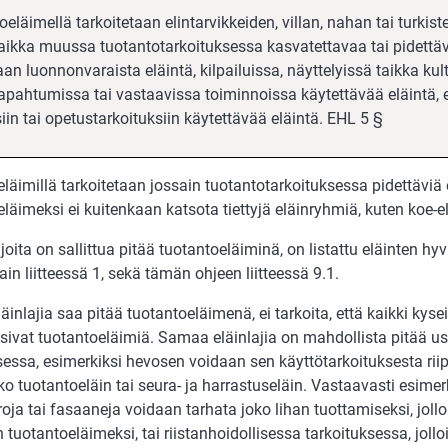
eläimellä tarkoitetaan elintarvikkeiden, villan, nahan tai turkis
taikka muussa tuotantotarkoituksessa kasvatettavaa tai pidettävä
an luon­nonvaraista eläintä, kilpailuissa, näyttelyissä taikka kultt
tapahtumissa tai vastaavissa toiminnoissa käytettävää eläintä, 
isiin tai opetustarkoituksiin käytettävää eläintä. EHL 5 §
läimillä tarkoitetaan jossain tuotantotarkoituksessa pidettäviä 
läimeksi ei kuitenkaan katsota tiettyjä eläinryhmiä, kuten koe-e
, joita on sallittua pitää tuotantoeläiminä, on listattu eläinten hy
ain liitteessä 1, sekä tämän ohjeen liitteessä 9.1.
läinlajia saa pitää tuotantoeläimenä, ei tarkoita, että kaikki kysei
lisivat tuotantoeläimiä. Samaa eläinlajia on mahdollista pitää 
sessa, esimerkiksi hevosen voidaan sen käyttötarkoituksesta ri
ko tuotantoeläin tai seura- ja harrastuseläin. Vastaavasti esimer
oja tai fasaaneja voidaan tarhata joko lihan tuottamiseksi, jollo
 tuotantoeläimeksi, tai riistanhoidollisessa tarkoituksessa, jollo