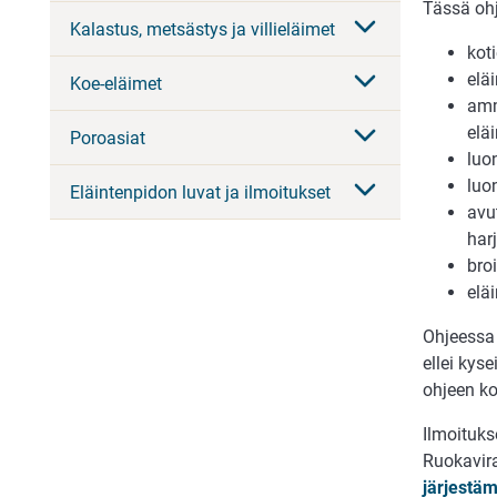
Tässä ohj
Kalastus, metsästys ja villieläimet
kot
elä
Koe-eläimet
amm
eläi
Poroasiat
luo
luo
Eläintenpidon luvat ja ilmoitukset
avu
har
bro
elä
Ohjeessa 
ellei kys
ohjeen k
Ilmoituks
Ruokavir
järjestäm