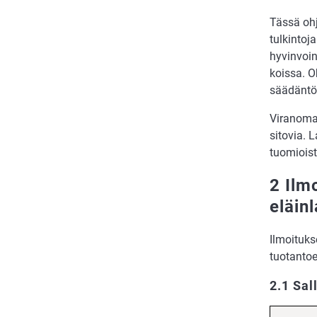
Tässä ohj
tulkintoj
hyvinvoin
koissa. O
säädäntöä
Viranomai
sitovia. 
tuomioist
2 Ilm
eläinl
Ilmoituk
tuotantoe
2.1 Sal