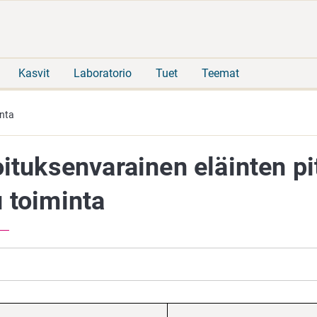
Siirry
Siirry
suoraan
koko
sisältöön
sivuston
hakuun
Kasvit
Laboratorio
Tuet
Teemat
inta
ituksenvarainen eläinten pi
 toiminta