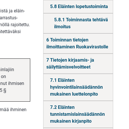
5.8 Eläinten lopetustoiminta
tä ja eläin­
harrastus­
5.8.1 Toiminnasta tehtävä
llä rajoi­tettu.
ilmoitus
että­väksi
6 Toiminnan tietojen
ilmoittaminen Ruokavirastolle
7 Tietojen kirjaamis- ja
säilyttämisvelvoitteet
nlajiin
 on
7.1 Eläinten
nnut ihmisen
hyvinvointilainsäädännön
 5 §
mukainen luettelonpito
7.2 Eläinten
rimää ihmi­nen
tunnistamislainsäädännön
mukainen kirjanpito