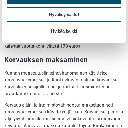
takia lopetetut poronvasat korvataan erillisellä
laskennallisesti määräytyvällä vasahävikkikorvauksella
paliskunnille.
Hyväksy valitut
Suurpetojen ja hirvieläinten aiheuttamat vahingot
Hylkää kaikki
(riistavahingot) korvataan vain, jos näiden vahinkojen
yhteenlaskettu korvaussumma korvauksen hakijaa ja
kalenterivuotta kohti ylittää 170 euroa.
Korvauksen maksaminen
Kunnan maaseutuelinkeinoviranomainen käsittelee
korvaushakemukset, ja Ruokavirasto maksaa korvaukset
korvauksenhakijoille maa- ja metsätalousministeriön
myöntämistä määrärahoista.
Korvaus eläin- ja irtaimistovahingosta maksetaan heti
korvaushakemuksen käsittelyn jälkeen. Korvaukset poro- ja
viljelysvahingoista maksetaan vahinkovuotta seuraavana
keväänä. Alustavat maksuaikataulut löydät Ruokaviraston