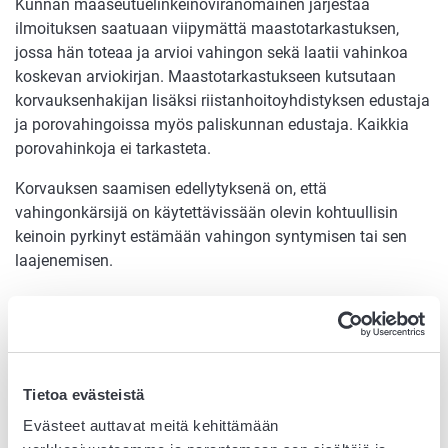
Kunnan maaseutuelinkeinoviranomainen järjestää
ilmoituksen saatuaan viipymättä maastotarkastuksen,
jossa hän toteaa ja arvioi vahingon sekä laatii vahinkoa
koskevan arviokirjan. Maastotarkastukseen kutsutaan
korvauksenhakijan lisäksi riistanhoitoyhdistyksen edustaja
ja porovahingoissa myös paliskunnan edustaja. Kaikkia
porovahinkoja ei tarkasteta.
Korvauksen saamisen edellytyksenä on, että
vahingonkärsijä on käytettävissään olevin kohtuullisin
keinoin pyrkinyt estämään vahingon syntymisen tai sen
laajenemisen.
Korvauksen määrä
Viljelysvahingosta voidaan korvata enintään menetetyn
sadon arvoa vastaava määrä sekä vahingoittuneiden
Tietoa evästeistä
puutarha- ja taimitarhakasvien käypää arvoa vastaava
määrä. Ruokavirasto antaa vuosittain
Evästeet auttavat meitä kehittämään