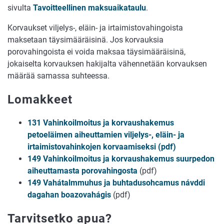
sivulta
Tavoitteellinen maksuaikataulu
.
Korvaukset viljelys-, eläin- ja irtaimistovahingoista
maksetaan täysimääräisinä. Jos korvauksia
porovahingoista ei voida maksaa täysimääräisinä,
jokaiselta korvauksen hakijalta vähennetään korvauksen
määrää samassa suhteessa.
Lomakkeet
131 Vahinkoilmoitus ja korvaushakemus
petoeläimen aiheuttamien viljelys-, eläin- ja
irtaimistovahinkojen korvaamiseksi (pdf)
149 Vahinkoilmoitus ja korvaushakemus suurpedon
aiheuttamasta porovahingosta
(pdf)
149 Vahátalmmuhus ja buhtadusohcamus návddi
dagahan boazovahágis
(pdf)
Tarvitsetko apua?