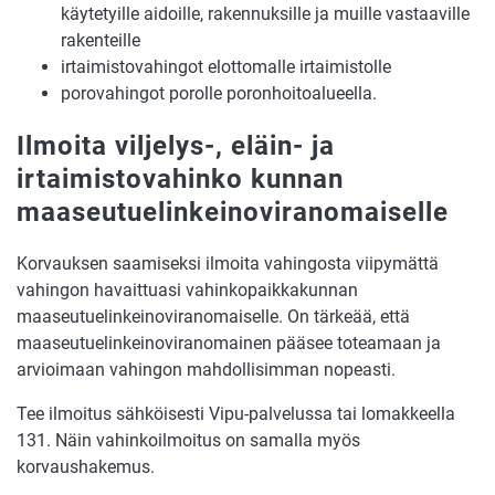
käytetyille aidoille, rakennuksille ja muille vastaaville
rakenteille
irtaimistovahingot elottomalle irtaimistolle
porovahingot porolle poronhoitoalueella.
Ilmoita viljelys-, eläin- ja
irtaimistovahinko kunnan
maaseutuelinkeinoviranomaiselle
Korvauksen saamiseksi ilmoita vahingosta viipymättä
vahingon havaittuasi vahinkopaikkakunnan
maaseutuelinkeinoviranomaiselle. On tärkeää, että
maaseutuelinkeinoviranomainen pääsee toteamaan ja
arvioimaan vahingon mahdollisimman nopeasti.
Tee ilmoitus sähköisesti Vipu-palvelussa tai lomakkeella
131. Näin vahinkoilmoitus on samalla myös
korvaushakemus.