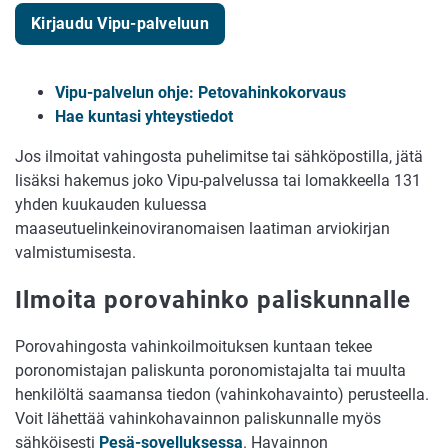
Kirjaudu Vipu-palveluun
Vipu-palvelun ohje: Petovahinkokorvaus
Hae kuntasi yhteystiedot
Jos ilmoitat vahingosta puhelimitse tai sähköpostilla, jätä
lisäksi hakemus joko Vipu-palvelussa tai lomakkeella 131
yhden kuukauden kuluessa
maaseutuelinkeinoviranomaisen laatiman arviokirjan
valmistumisesta.
Ilmoita porovahinko paliskunnalle
Porovahingosta vahinkoilmoituksen kuntaan tekee
poronomistajan paliskunta poronomistajalta tai muulta
henkilöltä saamansa tiedon (vahinkohavainto) perusteella.
Voit lähettää vahinkohavainnon paliskunnalle myös
sähköisesti
Pesä-sovelluksessa
. Havainnon