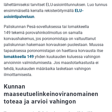
lähettämiseksi tarvitset ELU-asiointitunnuksen. Luo tunnus
ensimmäisellä kerralla rekisteröitymällä
ELU-
asiointipalveluun
.
Paliskunnan Pesä-sovelluksessa tai lomakkeella
149 tekemä porovahinkoilmoitus on samalla
korvaushakemus, jos poronomistaja on valtuuttanut
paliskunnan hakemaan korvauksen puolestaan. Muussa
tapauksessa poronomistajan on haettava korvausta itse
lomakkeella 149
yhden kuukauden kuluessa vahingon
arvioinnin valmistumisesta. Jos maastotarkastusta ei
tehdä, kuukauden määräaika lasketaan vahingon
ilmoittamisesta.
Kunnan
maaseutuelinkeinoviranomainen
toteaa ja arvioi vahingon