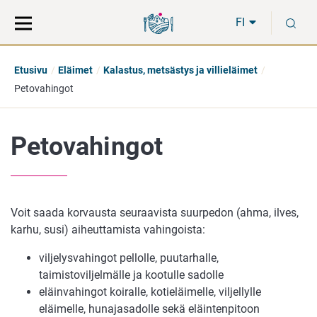
Siirry
Siirry
H
suoraan
koko
FI
sisältöön
sivuston
hakuun
Etusivu
Eläimet
Kalastus, metsästys ja villieläimet
Petovahingot
Petovahingot
Voit saada korvausta seuraavista suurpedon (ahma, ilves,
karhu, susi) aiheuttamista vahingoista:
viljelysvahingot pellolle, puutarhalle,
taimistoviljelmälle ja kootulle sadolle
eläinvahingot koiralle, kotieläimelle, viljellylle
eläimelle, hunajasadolle sekä eläintenpitoon