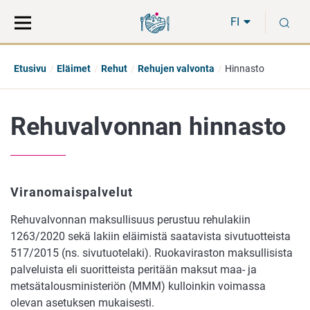
Siirry
Siirry
H
suoraan
koko
FI
sisältöön
sivuston
hakuun
Etusivu
Eläimet
Rehut
Rehujen valvonta
Hinnasto
Rehuvalvonnan hinnasto
Viranomaispalvelut
Rehuvalvonnan maksullisuus perustuu rehulakiin
1263/2020 sekä lakiin eläimistä saatavista sivutuotteista
517/2015 (ns. sivutuotelaki). Ruokaviraston maksullisista
palveluista eli suoritteista peritään maksut maa- ja
metsätalousministeriön (MMM) kulloinkin voimassa
olevan asetuksen mukaisesti.