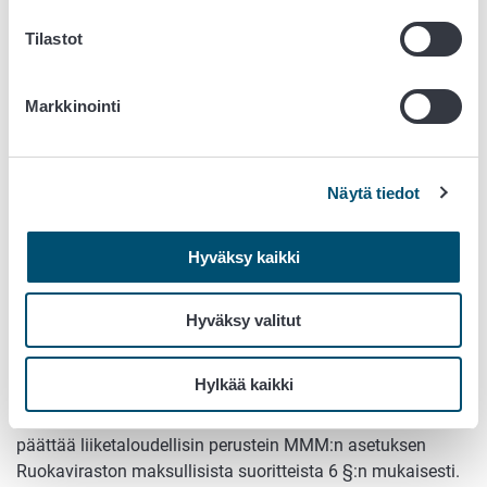
Tilastot
Markkinointi
Näytä tiedot
Hyväksy kaikki
Hyväksy valitut
Liiketaloudelliset palvelut
Hylkää kaikki
Ruokavirasto voi viranomaispalveluiden lisäksi tarjota
muita maksullisia palveluja, joiden maksut Ruokavirasto
päättää liiketaloudellisin perustein MMM:n asetuksen
Ruokaviraston maksullisista suoritteista 6 §:n mukaisesti.