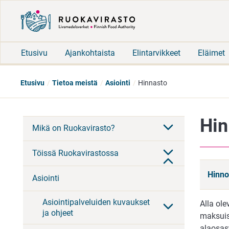
Etusivu
Ajankohtaista
Elintarvikkeet
Eläimet
Etusivu
Tietoa meistä
Asiointi
Hinnasto
Hin
Mikä on Ruokavirasto?
Töissä Ruokavirastossa
Hinno
Asiointi
Asiointipalveluiden kuvaukset
Alla ole
ja ohjeet
maksuist
alaosas