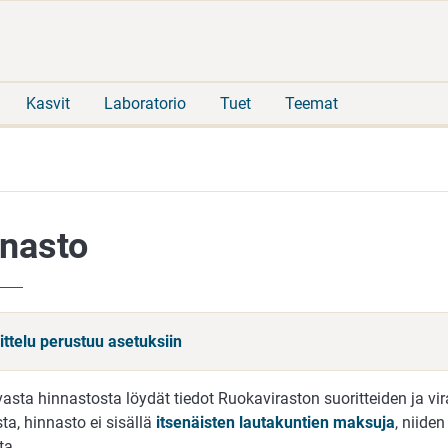
Siirry
Siirry
suoraan
koko
sisältöön
sivuston
hakuun
Kasvit
Laboratorio
Tuet
Teemat
nasto
ittelu perustuu asetuksiin
vasta hinnastosta löydät tiedot Ruokaviraston suoritteiden ja v
a, hinnasto ei sisällä
itsenäisten lautakuntien maksuja
, niiden
ta.