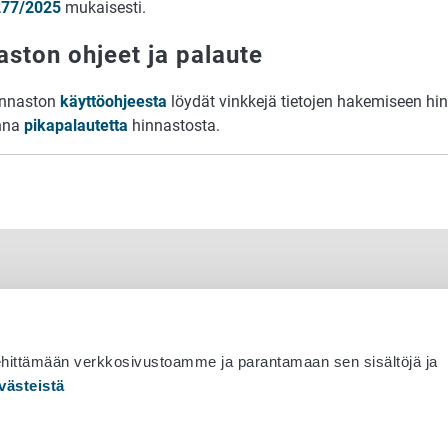
277/2025
mukaisesti.
aston ohjeet ja palaute
innaston
käyttöohjeesta
löydät vinkkejä tietojen hakemiseen hi
nna
pikapalautetta
hinnastosta.
ehittämään verkkosivustoamme ja parantamaan sen sisältöjä ja
västeistä
 530 0400