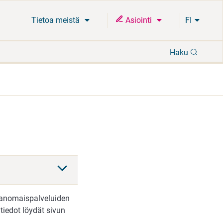
Tietoa meistä
Asiointi
FI
Hae
Haku
iranomaispalveluiden
 tiedot löydät sivun