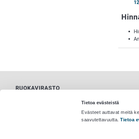
1
Hinn
H
A
RUOKAVIRASTO
PL 100
Tietoa evästeistä
00027 RUOKAVIRASTO
Evästeet auttavat meitä k
saavutettavuutta.
Tietoa e
Yhteystiedot
Vaihde 029
Palaute