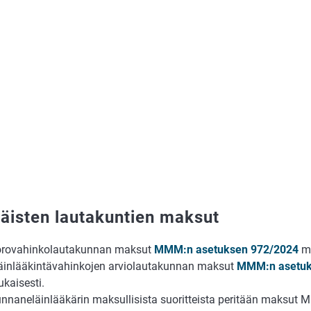
näisten lautakuntien maksut
rovahinkolautakunnan maksut
MMM:n asetuksen 972/2024
mu
äinlääkintävahinkojen arviolautakunnan maksut
MMM:n asetuk
kaisesti.
nnaneläinlääkärin maksullisista suoritteista peritään maksut