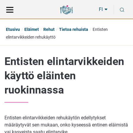
Siirry
Siirry
H
suoraan
koko
FI
sisältöön
sivuston
hakuun
Etusivu
Eläimet
Rehut
Tietoa rehuista
Entisten
elintarvikkeiden rehukäyttö
Entisten elintarvikkeiden
käyttö eläinten
ruokinnassa
Entisten elintarvikkeiden rehukäytön edellytykset
määräytyvät sen mukaan, onko kyseessä entinen eläimistä
vai kasveista saatu elintarvike.