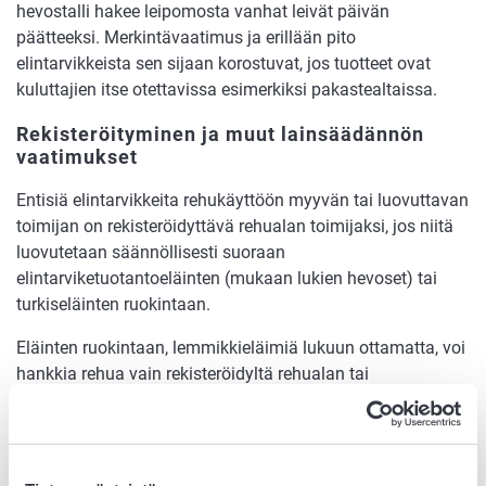
hevostalli hakee leipomosta vanhat leivät päivän
päätteeksi. Merkintävaatimus ja erillään pito
elintarvikkeista sen sijaan korostuvat, jos tuotteet ovat
kuluttajien itse otettavissa esimerkiksi pakastealtaissa.
Rekisteröityminen ja muut lainsäädännön
vaatimukset
Entisiä elintarvikkeita rehukäyttöön myyvän tai luovuttavan
toimijan on rekisteröidyttävä rehualan toimijaksi, jos niitä
luovutetaan säännöllisesti suoraan
elintarviketuotantoeläinten (mukaan lukien hevoset) tai
turkiseläinten ruokintaan.
Eläinten ruokintaan, lemmikkieläimiä lukuun ottamatta, voi
hankkia rehua vain rekisteröidyltä rehualan tai
alkutuotannon toimijalta. Luettelot rekisteröidyistä
rehualan toimijoista ja alkutuotannon toimijoista löytyy
Ruokaviraston internetsivuilta.