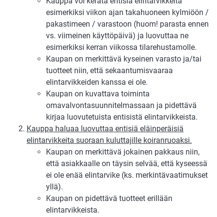
Kauppa voi kerätä entisiä elintarvikkeita
esimerkiksi viikon ajan takahuoneen kylmiöön /
pakastimeen / varastoon (huom! parasta ennen
vs. viimeinen käyttöpäivä) ja luovuttaa ne
esimerkiksi kerran viikossa tilarehustamolle.
Kaupan on merkittävä kyseinen varasto ja/tai
tuotteet niin, että sekaantumisvaaraa
elintarvikkeiden kanssa ei ole.
Kaupan on kuvattava toiminta
omavalvontasuunnitelmassaan ja pidettävä
kirjaa luovutetuista entisistä elintarvikkeista.
Kauppa haluaa luovuttaa entisiä eläinperäisiä
elintarvikkeita suoraan kuluttajille koiranruoaksi.
Kaupan on merkittävä jokainen pakkaus niin,
että asiakkaalle on täysin selvää, että kyseessä
ei ole enää elintarvike (ks. merkintävaatimukset
yllä).
Kaupan on pidettävä tuotteet erillään
elintarvikkeista.