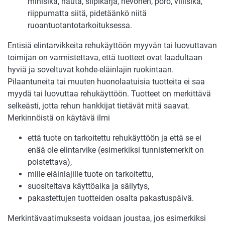
minisika, nauta, siipikarja, hevonen, poro, villisika,
riippumatta siitä, pidetäänkö niitä
ruoantuotantotarkoituksessa.
Entisiä elintarvikkeita rehukäyttöön myyvän tai luovuttavan
toimijan on varmistettava, että tuotteet ovat laadultaan
hyviä ja soveltuvat kohde-eläinlajin ruokintaan.
Pilaantuneita tai muuten huonolaatuisia tuotteita ei saa
myydä tai luovuttaa rehukäyttöön. Tuotteet on merkittävä
selkeästi, jotta rehun hankkijat tietävät mitä saavat.
Merkinnöistä on käytävä ilmi
että tuote on tarkoitettu rehukäyttöön ja että se ei
enää ole elintarvike (esimerkiksi tunnistemerkit on
poistettava),
mille eläinlajille tuote on tarkoitettu,
suositeltava käyttöaika ja säilytys,
pakastettujen tuotteiden osalta pakastuspäivä.
Merkintävaatimuksesta voidaan joustaa, jos esimerkiksi