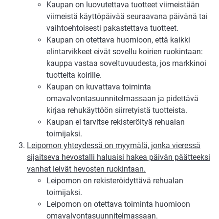
Kaupan on luovutettava tuotteet viimeistään
viimeistä käyttöpäivää seuraavana päivänä tai
vaihtoehtoisesti pakastettava tuotteet.
Kaupan on otettava huomioon, että kaikki
elintarvikkeet eivät sovellu koirien ruokintaan:
kauppa vastaa soveltuvuudesta, jos markkinoi
tuotteita koirille.
Kaupan on kuvattava toiminta
omavalvontasuunnitelmassaan ja pidettävä
kirjaa rehukäyttöön siirretyistä tuotteista.
Kaupan ei tarvitse rekisteröityä rehualan
toimijaksi.
Leipomon yhteydessä on myymälä, jonka vieressä
sijaitseva hevostalli haluaisi hakea päivän päätteeksi
vanhat leivät hevosten ruokintaan.
Leipomon on rekisteröidyttävä rehualan
toimijaksi.
Leipomon on otettava toiminta huomioon
omavalvontasuunnitelmassaan.