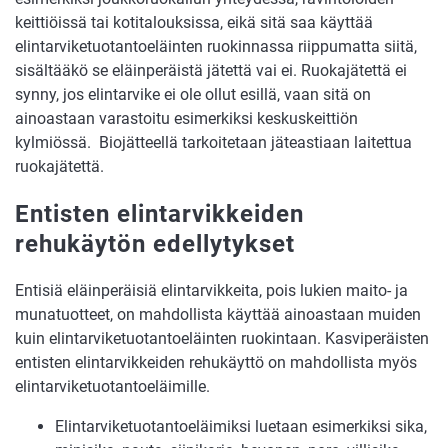
keittiöissä tai kotitalouksissa, eikä sitä saa käyttää
elintarviketuotantoeläinten ruokinnassa riippumatta siitä,
sisältääkö se eläinperäistä jätettä vai ei. Ruokajätettä ei
synny, jos elintarvike ei ole ollut esillä, vaan sitä on
ainoastaan varastoitu esimerkiksi keskuskeittiön
kylmiössä. Biojätteellä tarkoitetaan jäteastiaan laitettua
ruokajätettä.
Entisten elintarvikkeiden
rehukäytön edellytykset
Entisiä eläinperäisiä elintarvikkeita, pois lukien maito- ja
munatuotteet, on mahdollista käyttää ainoastaan muiden
kuin elintarviketuotantoeläinten ruokintaan. Kasviperäisten
entisten elintarvikkeiden rehukäyttö on mahdollista myös
elintarviketuotantoeläimille.
Elintarviketuotantoeläimiksi luetaan esimerkiksi sika,