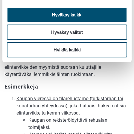
vaatimuksia. Tämä tarkoittaa mm. että sivutuotteita
rehukäyttöön vastaanottavan toimijan on oltava
Hyväksy kaikki
sivutuoteasetuksen mukaisesti tapauksen mukaan joko
rekisteröity tai hyväksytty ja sivutuotteet on merkittävä
Hyväksy valitut
asianmukaisesti. Tavaran mukana on kuljettava
kaupallinen asiakirja (rahtikirja), josta käyvät ilmi
lainsäädännön edellyttämät tiedot.
Hylkää kaikki
Nämä vaatimukset eivät kuitenkaan koske entisten
elintarvikkeiden myymistä suoraan kuluttajille
käytettäväksi lemmikkieläinten ruokintaan.
Esimerkkejä
Kaupan vieressä on tilarehustamo (turkistarhan tai
koiratarhan yhteydessä), joka haluaisi hakea entisiä
elintarvikkeita kerran viikossa.
Kaupan on rekisteröidyttävä rehualan
toimijaksi.