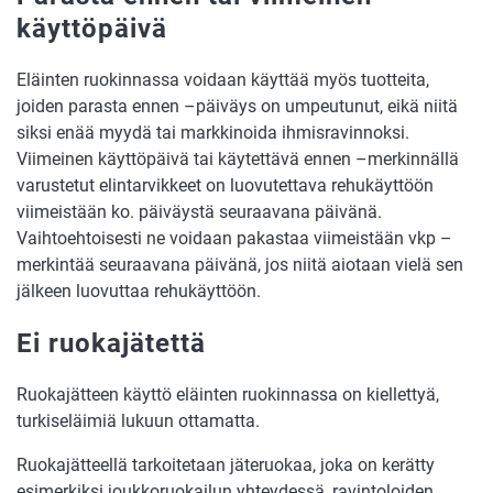
käyttöpäivä
Eläinten ruokinnassa voidaan käyttää myös tuotteita,
joiden parasta ennen –päiväys on umpeutunut, eikä niitä
siksi enää myydä tai markkinoida ihmisravinnoksi.
Viimeinen käyttöpäivä tai käytettävä ennen –merkinnällä
varustetut elintarvikkeet on luovutettava rehukäyttöön
viimeistään ko. päiväystä seuraavana päivänä.
Vaihtoehtoisesti ne voidaan pakastaa viimeistään vkp –
merkintää seuraavana päivänä, jos niitä aiotaan vielä sen
jälkeen luovuttaa rehukäyttöön.
Ei ruokajätettä
Ruokajätteen käyttö eläinten ruokinnassa on kiellettyä,
turkiseläimiä lukuun ottamatta.
Ruokajätteellä tarkoitetaan jäteruokaa, joka on kerätty
esimerkiksi joukkoruokailun yhteydessä, ravintoloiden