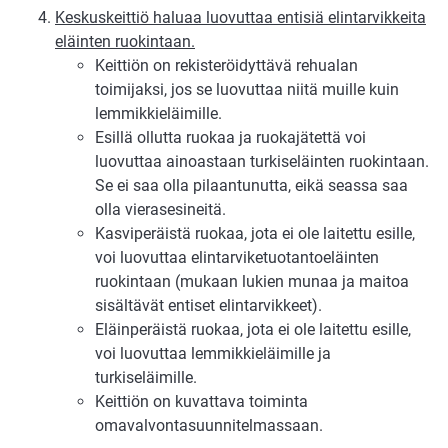
Keskuskeittiö haluaa luovuttaa entisiä elintarvikkeita
eläinten ruokintaan.
Keittiön on rekisteröidyttävä rehualan
toimijaksi, jos se luovuttaa niitä muille kuin
lemmikkieläimille.
Esillä ollutta ruokaa ja ruokajätettä voi
luovuttaa ainoastaan turkiseläinten ruokintaan.
Se ei saa olla pilaantunutta, eikä seassa saa
olla vierasesineitä.
Kasviperäistä ruokaa, jota ei ole laitettu esille,
voi luovuttaa elintarviketuotantoeläinten
ruokintaan (mukaan lukien munaa ja maitoa
sisältävät entiset elintarvikkeet).
Eläinperäistä ruokaa, jota ei ole laitettu esille,
voi luovuttaa lemmikkieläimille ja
turkiseläimille.
Keittiön on kuvattava toiminta
omavalvontasuunnitelmassaan.