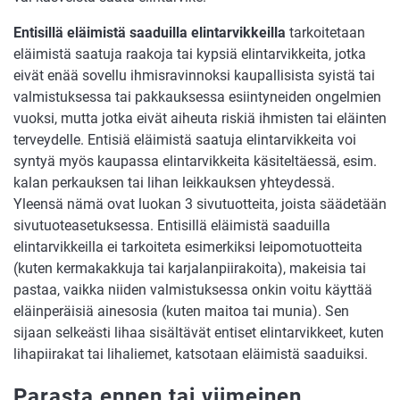
Entisillä eläimistä saaduilla elintarvikkeilla
tarkoitetaan
eläimistä saatuja raakoja tai kypsiä elintarvikkeita, jotka
eivät enää sovellu ihmisravinnoksi kaupallisista syistä tai
valmistuksessa tai pakkauksessa esiintyneiden ongelmien
vuoksi, mutta jotka eivät aiheuta riskiä ihmisten tai eläinten
terveydelle. Entisiä eläimistä saatuja elintarvikkeita voi
syntyä myös kaupassa elintarvikkeita käsiteltäessä, esim.
kalan perkauksen tai lihan leikkauksen yhteydessä.
Yleensä nämä ovat luokan 3 sivutuotteita, joista säädetään
sivutuoteasetuksessa. Entisillä eläimistä saaduilla
elintarvikkeilla ei tarkoiteta esimerkiksi leipomotuotteita
(kuten kermakakkuja tai karjalanpiirakoita), makeisia tai
pastaa, vaikka niiden valmistuksessa onkin voitu käyttää
eläinperäisiä ainesosia (kuten maitoa tai munia). Sen
sijaan selkeästi lihaa sisältävät entiset elintarvikkeet, kuten
lihapiirakat tai lihaliemet, katsotaan eläimistä saaduiksi.
Parasta ennen tai viimeinen