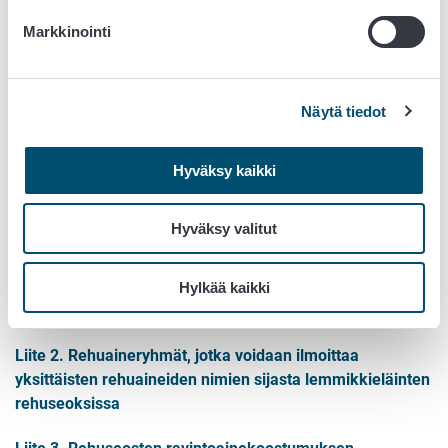
8 REHUN KÄYTTÖÄ KOSKEVAT
Markkinointi
RAJOITUS- JA KIELTOLAUSEET
9 ESIMERKKEJÄ REHUJEN
Näytä tiedot
ETIKETEISTÄ
Hyväksy kaikki
10 ESIMERKKEJÄ REHUJEN
MARKKINOINNISSA
Hyväksy valitut
ESITETTÄVISTÄ VÄITTÄMISTÄ
Liite 1. Rehuaineluokkien mukaiset pakolliset
Hylkää kaikki
ravintoainemerkinnät
Liite 2. Rehuaineryhmät, jotka voidaan ilmoittaa
yksittäisten rehuaineiden nimien sijasta lemmikkieläinten
rehuseoksissa