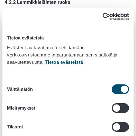
4.2.2 Lemmikkieläinten ruoka
4.2.3 Säännösten vastainen rehu
4.2.4 Lääkerehu
Tietoa evästeistä
4.2.5 Entiset elintarvikkeet, joiden laatu ei täytä rehulle
Evästeet auttavat meitä kehittämään
asetettuja vaatimuksia
verkkosivustoamme ja parantamaan sen sisältöjä ja
saavutettavuutta.
Tietoa evästeistä
4.3 Vapaaehtoiset merkinnät ja muuta
huomioitavaa
4.4 Poikkeukset
Suostumuksen
Välttämätön
valinta
5 REHUN LISÄAINE
Mieltymykset
6 LUOMUREHU
7 MUUNTOGEENINEN REHU
Tilastot