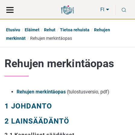
Siirry
Siirry
H
suoraan
koko
FI
sisältöön
sivuston
hakuun
Etusivu
Eläimet
Rehut
Tietoa rehuista
Rehujen
merkinnät
Rehujen merkintäopas
Rehujen merkintäopas
Rehujen merkintäopas
(tulostusversio, pdf)
1 JOHDANTO
2 LAINSÄÄDÄNTÖ
2.1 Kansalliset säädökset