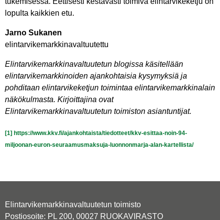
tukemisessa. Eettisesti kestävästi toimiva elintarvikeketju on
lopulta kaikkien etu.
Jarno Sukanen
elintarvikemarkkinavaltuutettu
Elintarvikemarkkinavaltuutetun blogissa käsitellään
elintarvikemarkkinoiden ajankohtaisia kysymyksiä ja
pohditaan elintarvikeketjun toimintaa elintarvikemarkkinalain
näkökulmasta. Kirjoittajina ovat
Elintarvikemarkkinavaltuutetun toimiston asiantuntijat.
[1]
https://www.kkv.fi/ajankohtaista/tiedotteet/kkv-esittaa-noin-94-
miljoonan-euron-seuraamusmaksuja-luonnonmarja-alan-kartellista/
Elintarvikemarkkinavaltuutetun toimisto
Postiosoite: PL 200, 00027 RUOKAVIRASTO