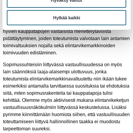
Hyväksy valitut
toimijoita sellaisten sopimusrakenteiden kehittämisessä,
jotka varmistavat oikeudenmukaisuuden toteutumisen koko
toimitusketjussa. Reiluuden keskiössä valtuutetun
Hylkää kaikki
näkökulmasta on elintarvikemarkkinalain noudattaminen ja
hyvien kauppatapojen vastaisista menettelytavoista
pidättäytyminen, joiden toteutumista valvotaan lain antamien
toimivaltuuksien nojalla sekä elintarvikemarkkinoiden
toimivuuden edistäminen.
Sopimussuhteisiin liittyvässä vastuullisuudessa on myös
lain säännöksiä laaja-alaisempi ulottuvuus, jonka
toteutumista elintarvikemarkkinavaltuutettu niin ikään tukee
esimerkiksi antamalla tarvittaessa suosituksia tai ehdotuksia
siitä, miten sopimusrakenteita tai kauppatapoja tulisi
kehittää. Olemme myös aktiivisesti mukana elintarvikeketjun
vastuullisuusnäkökulmiin liittyvässä keskustelussa. Lisäksi
pyrimme kiinnittämään huomiota siihen, että vastuullisuuden
toteuttamiseen liittyvä hallinnollinen taakka ei muodostu
tarpeettoman suureksi.