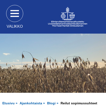
Siirry
suoraan
sisältöön
VALIKKO
Etusivu
Ajankohtaista
Blogi
Reilut sopimussuhteet