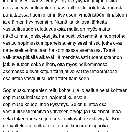
luonnollisesti vahva yhteys myös nykyään paljon esillä
olevaan vastuullisuuteen. Vastuullisesti tuotetusta ruoasta
puhuttaessa huomio kiinnittyy usein ympäristöön, ilmastoon
ja eläinten hyvinvointiin. Nämä kaikki ovat tärkeitä
vastuullisuuden ulottuvuuksia, mutta on myös muita
näkökulmia, joista yksi jää helposti vähemmälle huomiolle:
vastuu sopimuskumppaneista, erityisesti niistä, jotka ovat
neuvotteluvoimaltaan heikommassa asemassa. Tämä
vaikuttaa pitkällä aikavälillä merkittävästi ruoantuotannon
jatkuvuuteen sekä siihen, että myös heikommassa
asemassa olevat ketjun toimijat voivat täysimääräisesti
osallistua vastuullisuuden toteuttamiseen.
Sopimuskumppanien reilu kohtelu ja lojaalius heitä kohtaan
sopimussuhteissa on laajempi kuin vain
sopimusoikeudellinen kysymys. Se on kiinteä osa
vastuullisesti toimivan yrityksen arvoja ja riskienhallintaa
sekä tukee ruokaketjun pitkän aikavälin kestävyyttä. Kun
neuvotteluasemaltaan ketjun heikompia osapuolia