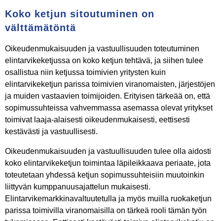
Koko ketjun sitoutuminen on
välttämätöntä
Oikeudenmukaisuuden ja vastuullisuuden toteutuminen
elintarvikeketjussa on koko ketjun tehtävä, ja siihen tulee
osallistua niin ketjussa toimivien yritysten kuin
elintarvikeketjun parissa toimivien viranomaisten, järjestöjen
ja muiden vastaavien toimijoiden. Erityisen tärkeää on, että
sopimussuhteissa vahvemmassa asemassa olevat yritykset
toimivat laaja-alaisesti oikeudenmukaisesti, eettisesti
kestävästi ja vastuullisesti.
Oikeudenmukaisuuden ja vastuullisuuden tulee olla aidosti
koko elintarvikeketjun toimintaa läpileikkaava periaate, jota
toteutetaan yhdessä ketjun sopimussuhteisiin muutoinkin
liittyvän kumppanuusajattelun mukaisesti.
Elintarvikemarkkinavaltuutetulla ja myös muilla ruokaketjun
parissa toimivilla viranomaisilla on tärkeä rooli tämän työn