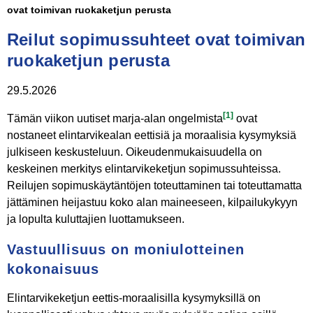
ovat toimivan ruokaketjun perusta
Reilut sopimussuhteet ovat toimivan
ruokaketjun perusta
29.5.2026
[1]
Tämän viikon uutiset marja-alan ongelmista
ovat
nostaneet elintarvikealan eettisiä ja moraalisia kysymyksiä
julkiseen keskusteluun. Oikeudenmukaisuudella on
keskeinen merkitys elintarvikeketjun sopimussuhteissa.
Reilujen sopimuskäytäntöjen toteuttaminen tai toteuttamatta
jättäminen heijastuu koko alan maineeseen, kilpailukykyyn
ja lopulta kuluttajien luottamukseen.
Vastuullisuus on moniulotteinen
kokonaisuus
Elintarvikeketjun eettis-moraalisilla kysymyksillä on