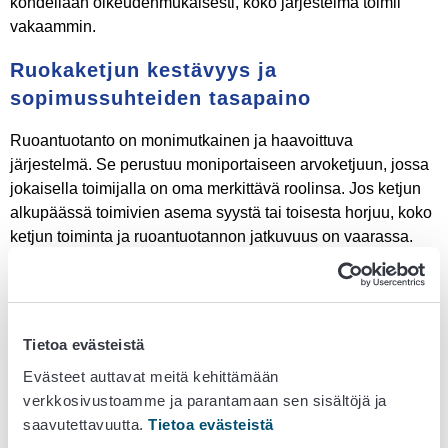
kohdellaan oikeudenmukaisesti, koko järjestelmä toimii
vakaammin.
Ruokaketjun kestävyys ja
sopimussuhteiden tasapaino
Ruoantuotanto on monimutkainen ja haavoittuva
järjestelmä. Se perustuu moniportaiseen arvoketjuun, jossa
jokaisella toimijalla on oma merkittävä roolinsa. Jos ketjun
alkupäässä toimivien asema syystä tai toisesta horjuu, koko
ketjun toiminta ja ruoantuotannon jatkuvuus on vaarassa.
Reilu sopimuskumppanuus pitää nähdä strategisena
investointina ruoantuotannon jatkuvuuteen. Kun
heikommassa asemassa olevien toimijoiden oikeudet ja
Tietoa evästeistä
toimintaedellytykset turvataan, koko ketju vahvistuu.
Oikeudenmukaisuuden toteuttaminen ruokaketjussa laaja-
Evästeet auttavat meitä kehittämään
alaisesti on olennainen osa ruokaturvaa ja huoltovarmuutta.
verkkosivustoamme ja parantamaan sen sisältöjä ja
saavutettavuutta.
Tietoa evästeistä
Ostajalla on oikeus – ja velvollisuus – vaatia kestäviä