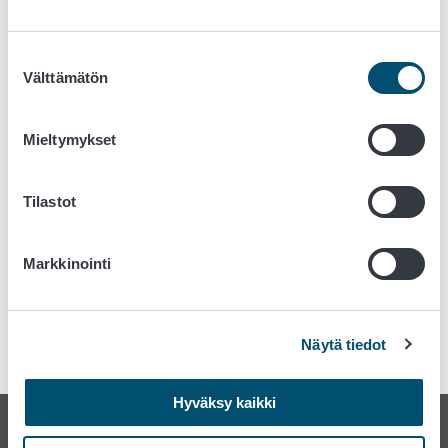
Suostumuksen
Välttämätön
valinta
Kiitos palautteestanne!
Mieltymykset
Tilastot
Markkinointi
Näytä tiedot
Hyväksy kaikki
Elintarvikemarkkinavaltuutetun toimisto