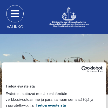
Siirry
suoraan
sisältöön
VALIKKO
Tietoa evästeistä
Evästeet auttavat meitä kehittämään
verkkosivustoamme ja parantamaan sen sisältöjä ja
Etusivu
saavutettavuutta.
Yhteystiedot
Tietoa evästeistä
Palaute
palautelomake