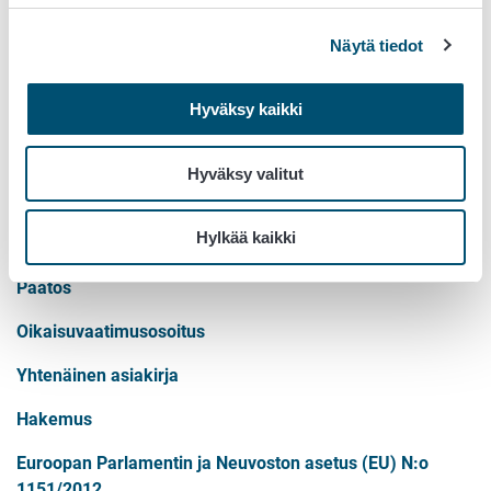
oikaisuvaatimus on viimeistään tehtävä.
Näytä tiedot
Lisätietoa:
Hyväksy kaikki
Piritta Sokura, erityisasiantuntija
040 570 7024
etunimi.sukunimi@ruokavirasto.fi
Hyväksy valitut
Lisätietoja
Hylkää kaikki
Päätös
Oikaisuvaatimusosoitus
Yhtenäinen asiakirja
Hakemus
Euroopan Parlamentin ja Neuvoston asetus (EU) N:o
1151/2012