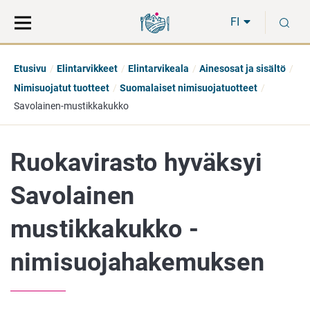
Siirry
Siirry
H
suoraan
koko
FI
sisältöön
sivuston
hakuun
Etusivu
Elintarvikkeet
Elintarvikeala
Ainesosat ja sisältö
Nimisuojatut tuotteet
Suomalaiset nimisuojatuotteet
Savolainen-mustikkakukko
Ruokavirasto hyväksyi
Savolainen
mustikkakukko -
nimisuojahakemuksen