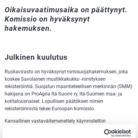
Oikaisuvaatimusaika on päättynyt.
Komissio on hyväksynyt
hakemuksen.
Julkinen kuulutus
Ruokavirasto on hyväksynyt nimisuojahakemuksen, joka
koskee Savolainen mustikkakukko -nimityksen
rekisteröintiä. Suojatun maantieteellisen merkinnän (SMM)
hakijana on ProAgria Itä-Suomi ry, Itä-Suomen maa- ja
kotitalousnaiset. Lopullisen päätöksen nimen
rekisteröinnistä tekee Euroopan komissio.
Kansallinen vastaväitemenettely käynnistettiin
julkaisemalla hakemukseen liittyvät tiedot Ruokaviraston
verkkosivuilla 1.2.2024 maa- ja metsätalousministeriön