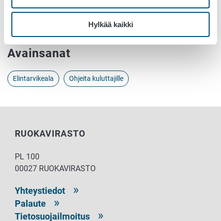
Hillot, hyytelö ja marmeladi
Mehut, täysmehut ja nektarit
Hylkää kaikki
Avainsanat
Elintarvikeala
Ohjeita kuluttajille
RUOKAVIRASTO
PL 100
00027 RUOKAVIRASTO
Yhteystiedot
Palaute
Tietosuojailmoitus