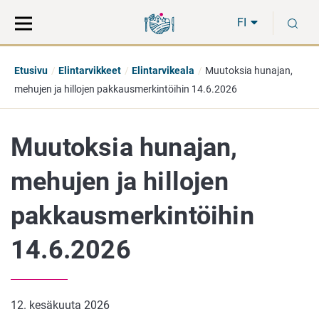
Siirry
Siirry
H
suoraan
koko
FI
sisältöön
sivuston
hakuun
Etusivu
Elintarvikkeet
Elintarvikeala
Muutoksia hunajan,
mehujen ja hillojen pakkausmerkintöihin 14.6.2026
Muutoksia hunajan,
mehujen ja hillojen
pakkausmerkintöihin
14.6.2026
12. kesäkuuta 2026