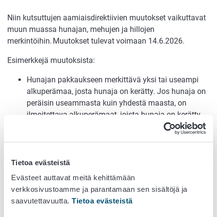
Niin kutsuttujen aamiaisdirektiivien muutokset vaikuttavat
muun muassa hunajan, mehujen ja hillojen
merkintöihin. Muutokset tulevat voimaan 14.6.2026.
Esimerkkejä muutoksista:
Hunajan pakkaukseen merkittävä yksi tai useampi
alkuperämaa, josta hunaja on kerätty. Jos hunaja on
peräisin useammasta kuin yhdestä maasta, on
ilmoitettava alkuperämaat, joista hunaja on kerätty,
niiden paino-osuuden mukaisessa alenevassa
järjestyksessä sekä kustakin alkuperämaasta olevan
hunajan prosenttiosuus.
Hillon vähimmäishedelmäpitoisuus nousee 45 g/100
Tietoa evästeistä
g ja erikoishillon vähimmäishedelmäpitoisuus
Evästeet auttavat meitä kehittämään
nousee 50 g/100 g.
verkkosivustoamme ja parantamaan sen sisältöjä ja
Hedelmätäysmehujen sokeripitoisuutta voi vähentää
saavutettavuutta.
Tietoa evästeistä
tietyin käsittelyin, jos luontaisen sokerin määrästä on