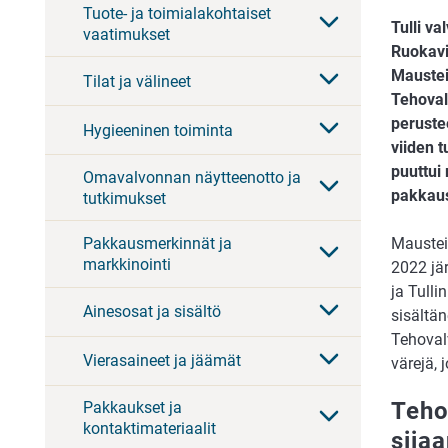
Tuote- ja toimialakohtaiset
Tulli va
vaatimukset
Ruokavi
Maustei
Tilat ja välineet
Tehovalv
peruste
Hygieeninen toiminta
viiden t
puuttui
Omavalvonnan näytteenotto ja
pakkaus
tutkimukset
Pakkausmerkinnät ja
Maustei
markkinointi
2022 jär
ja Tull
Ainesosat ja sisältö
sisältän
Tehoval
Vierasaineet ja jäämät
värejä, 
Tehov
Pakkaukset ja
kontaktimateriaalit
sija