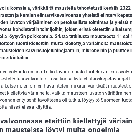
lvoi ulkomaisia, värikkäitä mausteita tehostetusti kesällä 2022 
raston ja kuntien elintarvikevalvonnan yhteistä elintarvikepeto
den luvaton värjääminen on petoksellista toimintaa ja yleistä 
onta kohdistettiin toimijoihin, joiden eristä oletettiin aikaise
ella löytyvän poikkeamia. 24:sta tutkitusta mausteesta 11 sa
uotteen tuonti kiellettiin, mutta kiellettyjä väriaineita mausteista
 mausteiden kasvinsuojeluainejäämiin, mikrobeihin ja puutteelli
merkintöihin.
den valvonta on osa Tullin tavanomaista tuoteturvallisuusvalvo
jestetty tehovalvonta oli osa kansallista elintarvikepetosproje
in aikaisempien omien havaintojen mukaan värikkäät mausteet o
eet kiellettyjä väriaineita, vaikka mausteen luvaton värjääminen
vonnan erityisenä tavoitteena oli tutkia, löytyykö Suomeen tuot
joita niissä ei saa käyttää.
alvonnassa etsittiin kiellettyjä väriai
an mausteista löytyi muita ongelmia