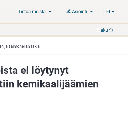
Tietoa meistä
Asiointi
FI
Hae
Haku
en ja salmonellan takia
sta ei löytynyt
ttiin kemikaalijäämien