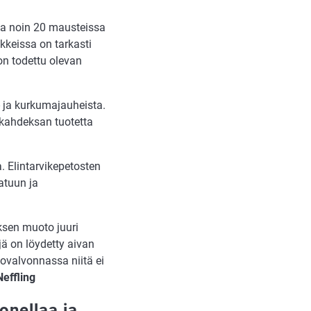
ssa noin 20 mausteissa
vikkeissa on tarkasti
 on todettu olevan
a- ja kurkumajauheista.
a kahdeksan tuotetta
a. Elintarvikepetosten
atuun ja
oksen muoto juuri
jä on löydetty aivan
hovalvonnassa niitä ei
effling
onellaa ja