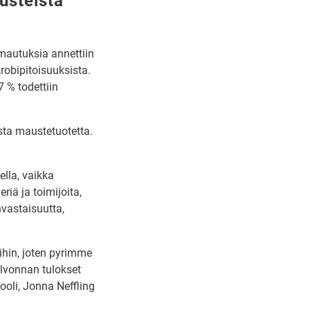
usteista
omautuksia annettiin
obipitoisuuksista.
 % todettiin
sta maustetuotetta.
lla, vaikka
riä ja toimijoita,
vastaisuutta,
ihin, joten pyrimme
lvonnan tulokset
ooli, Jonna Neffling