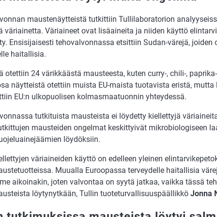
vonnan maustenäytteistä tutkittiin Tullilaboratorion analyysei
yä väriainetta. Väriaineet ovat lisäaineita ja niiden käyttö elintar
y. Ensisijaisesti tehovalvonnassa etsittiin Sudan-värejä, joiden
le haitallisia.
ä otettiin 24 värikkäästä mausteesta, kuten curry-, chili-, paprik
sa näytteistä otettiin muista EU-maista tuotavista eristä, mutt
ttiin EU:n ulkopuolisen kolmasmaatuonnin yhteydessä.
onnassa tutkituista mausteista ei löydetty kiellettyjä väriaineit
utkittujen mausteiden ongelmat keskittyivät mikrobiologiseen la
uojeluainejäämien löydöksiin.
ellettyjen väriaineiden käyttö on edelleen yleinen elintarvikepet
ustetuotteissa. Muualla Euroopassa terveydelle haitallisia väre
ime aikoinakin, joten valvontaa on syytä jatkaa, vaikka tässä te
usteista löytynytkään, Tullin tuoteturvallisuuspäällikkö
Jonna N
in tutkimuksissa mausteista löytyi salm