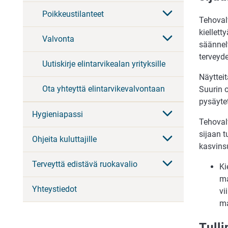
Poikkeustilanteet
Tehoval
kiellett
Valvonta
säännelt
terveydel
Uutiskirje elintarvikealan yrityksille
Näytteit
Ota yhteyttä elintarvikevalvontaan
Suurin o
pysäyte
Hygieniapassi
Tehovalv
sijaan t
Ohjeita kuluttajille
kasvins
Terveyttä edistävä ruokavalio
Ki
ma
Yhteystiedot
vi
ma
Tull