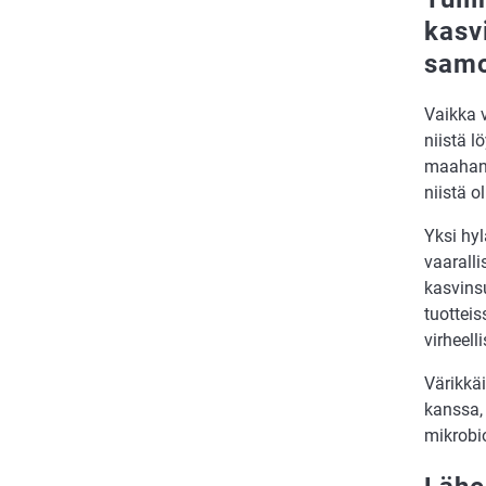
kasv
samo
Vaikka v
niistä l
maahant
niistä 
Yksi hyl
vaaralli
kasvinsu
tuotteis
virheell
Värikkä
kanssa, 
mikrobi