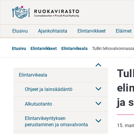
Etusivu
Ajankohtaista
Elintarvikkeet
Eläimet
Etusivu
Elintarvikkeet
Elintarvikeala
Tullin tehovalvonnassa 
Tul
Elintarvikeala
eli
Ohjeet ja lainsäädäntö
ja 
Alkutuotanto
Elintarvikeyrityksen
perustaminen ja omavalvonta
15. mar