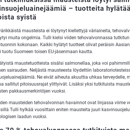
insuojeluainejäämiä – tuotteita hylätää
ista syistä
ärikkäistä mausteista ei löytynyt kiellettyjä väriaineita, tehov
öytyi muita ongelmia. Tulli kielsi viiden tehovalvonnassa tutkit
uonnin kokonaan. Kaikki hylätyt tuotteet olivat peräisin Aasia
oli tuotu Suomeen toisen EU-jäsenmaan kautta.
ätyistä maustetuotteista sisälsi salmonellaa, joka voi pahimmil
sen sairauden. Neljästä mausteesta löydettiin laboratoriotesteiss
ojeluainejäämiä. Ne eivät aiheuta akuuttia uhkaa terveydelle, 
sa sallitut pitoisuusrajat ylittyivät. Lisäksi yksi tutkituista maust
isten pakkausmerkintöjen vuoksi.
iden mausteiden tehovalvonnan havainnot ovat linjassa viime v
sillä Tulli hylkää vuosittain eniten mausteita juuri kasvinsuoje
ologisen laadun vuoksi.