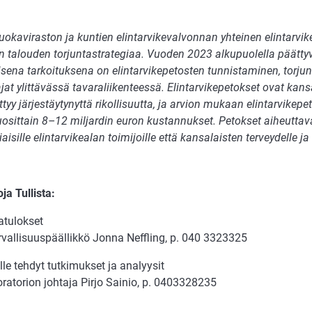
Ruokaviraston ja kuntien elintarvikevalvonnan yhteinen elintarvi
 talouden torjuntastrategiaa. Vuoden 2023 alkupuolella päättyv
isena tarkoituksena on elintarvikepetosten tunnistaminen, torju
at ylittävässä tavaraliikenteessä. Elintarvikepetokset ovat kans
ittyy järjestäytynyttä rikollisuutta, ja arvion mukaan elintarvikep
uosittain 8–12 miljardin euron kustannukset. Petokset aiheuttav
iaisille elintarvikealan toimijoille että kansalaisten terveydelle ja
oja Tullista:
atulokset
rvallisuuspäällikkö Jonna Neffling, p. 040 3323325
le tehdyt tutkimukset ja analyysit
oratorion johtaja Pirjo Sainio, p. 0403328235