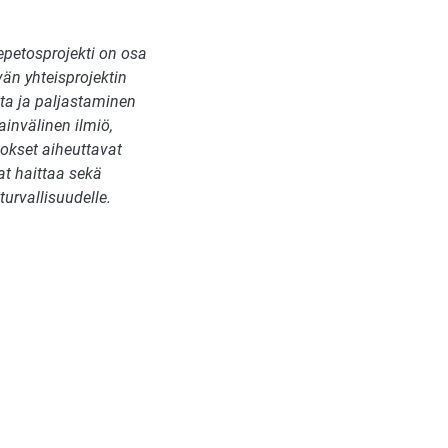
kepetosprojekti on osa
än yhteisprojektin
nta ja paljastaminen
ainvälinen ilmiö,
etokset aiheuttavat
at haittaa sekä
 turvallisuudelle.