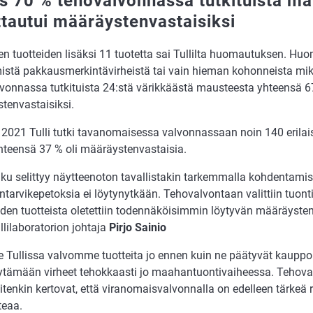
s 70 % tehovalvonnassa tutkituista ma
ttautui määräystenvastaisiksi
en tuotteiden lisäksi 11 tuotetta sai Tullilta huomautuksen. Hu
istä pakkausmerkintävirheistä tai vain hieman kohonneista mikr
vonnassa tutkituista 24:stä värikkäästä mausteesta yhteensä 67
tenvastaisiksi.
2021 Tulli tutki tavanomaisessa valvonnassaan noin 140 erilai
yhteensä 37 % oli määräystenvastaisia.
ku selittyy näytteenoton tavallistakin tarkemmalla kohdentamise
intarvikepetoksia ei löytynytkään. Tehovalvontaan valittiin tuontie
iden tuotteista oletettiin todennäköisimmin löytyvän määräysten
llilaboratorion johtaja
Pirjo Sainio
 Tullissa valvomme tuotteita jo ennen kuin ne päätyvät kauppo
ytämään virheet tehokkaasti jo maahantuontivaiheessa. Tehova
itenkin kertovat, että viranomaisvalvonnalla on edelleen tärkeä r
teaa.