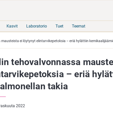
Siirry
Siirry
suoraan
koko
sisältöön
sivuston
hakuun
Kasvit
Laboratorio
Tuet
Teemat
mausteista ei löytynyt elintarvikepetoksia – eriä hylättiin kemikaalijäämi
lin tehovalvonnassa maustei
ntarvikepetoksia – eriä hylä
salmonellan takia
raskuuta 2022