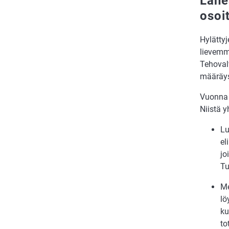
Lähe
osoi
Hylättyj
lievemm
Tehoval
määräys
Vuonna 
Niistä 
Lu
el
jo
Tu
Me
lö
ku
to