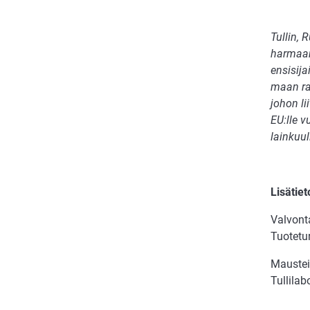
Tullin, 
harmaan
ensisija
maan raj
johon li
EU:lle v
lainkuul
Lisätiet
Valvont
Tuotetu
Mausteil
Tullilab