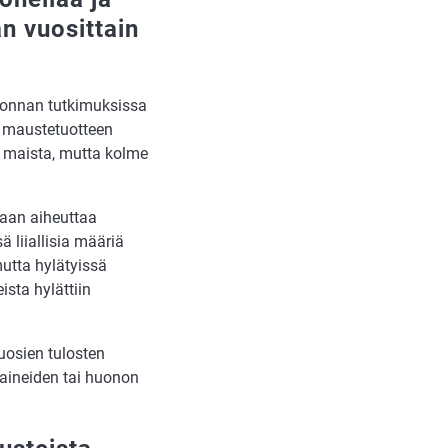
n vuosittain
alvonnan tutkimuksissa
un maustetuotteen
n maista, mutta kolme
laan aiheuttaa
ä liiallisia määriä
mutta hylätyissä
eista hylättiin
uosien tulosten
luaineiden tai huonon