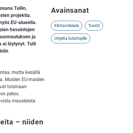
osana Tullin,
Avainsanat
sten projektia.
myös EU-alueella.
Elintarvikeala
Tuonti
mpien havaintojen
i huomautuksen ja
Ohjeita kuluttajille
 ei löytynyt. Tulli
siin
ntaa, mutta kesällä
ktia. Muiden EU-maiden
vat toisinaan
 on petos.
avista mausteista
neita – niiden