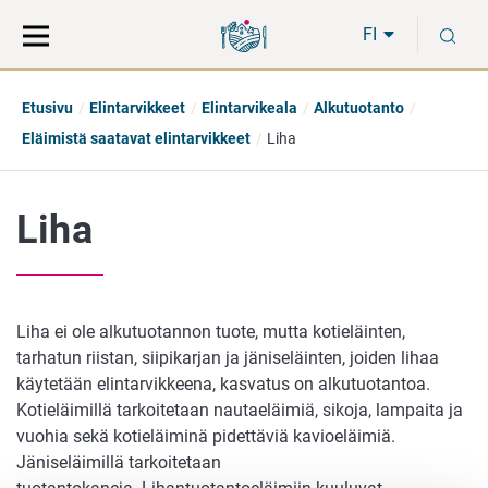
Siirry
Siirry
H
suoraan
koko
FI
sisältöön
sivuston
hakuun
Etusivu
Elintarvikkeet
Elintarvikeala
Alkutuotanto
Eläimistä saatavat elintarvikkeet
Liha
Liha
Liha ei ole alkutuotannon tuote, mutta kotieläinten,
tarhatun riistan, siipikarjan ja jäniseläinten, joiden lihaa
käytetään elintarvikkeena, kasvatus on alkutuotantoa.
Kotieläimillä tarkoitetaan nautaeläimiä, sikoja, lampaita ja
vuohia sekä kotieläiminä pidettäviä kavioeläimiä.
Jäniseläimillä tarkoitetaan