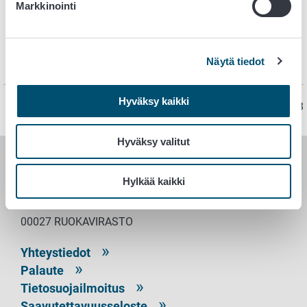
Markkinointi
Lainsäädäntö
Maa- ja metsätalousministeriön asetus
Näytä tiedot
elintarvikehygieniasta 318/2021
Hyväksy kaikki
Sivu on viimeksi päivitetty 5.9.2023
Hyväksy valitut
RUOKAVIRASTO
Hylkää kaikki
PL 100
00027 RUOKAVIRASTO
Yhteystiedot
Palaute
Tietosuojailmoitus
Saavutettavuusseloste