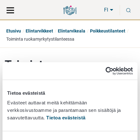
Siirry
Siirry
H
suoraan
koko
FI
sisältöön
sivuston
hakuun
Etusivu
Elintarvikkeet
Elintarvikeala
Poikkeustilanteet
Toiminta ruokamyrkytystilanteessa
Toiminta
ruokamyrkytystilanteessa
Tietoa evästeistä
Evästeet auttavat meitä kehittämään
Elintarvikealan toimijoille ja kunnan viranomaisille on
verkkosivustoamme ja parantamaan sen sisältöjä ja
lainsäädännön mukaisia velvollisuuksia, kun heille tulee
saavutettavuutta.
Tietoa evästeistä
tietoon epäilyjä ruokamyrkytystapauksista.
Lisätietoja
yrityksen velvollisuuksista
Suostumuksen