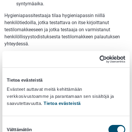
syntymäaika.
Hygieniapassitestaaja tilaa hygieniapassin niillä
henkilötiedoilla, jotka testattava on itse kirjoittanut
testilomakkeeseen ja jotka testaaja on varmistanut
henkilöllisyystodistuksesta testilomakkeen palautuksen
yhteydessä.
Hygieniapassi tilataan testilomakkeessa olevien
henkilötietojen perusteella myös siinä tapauksessa,
että testattavan henkilön henkilötiedot olisivat
muuttuneet jo ennen testiä tai heti testin jälkeen.
Tietoa evästeistä
Esimerkiksi testattavan sukunimi on muuttunut,
Evästeet auttavat meitä kehittämään
mutta testattavalla on testissä sellainen voimassa
verkkosivustoamme ja parantamaan sen sisältöjä ja
oleva henkilöllisyystodistus, jossa on edelleen vanha
saavutettavuutta.
Tietoa evästeistä
sukunimi. Testattava ei voi tässä tilanteessa
kirjoittaa uutta sukunimeä testilomakkeeseen, koska
ei pysty todistamaan sitä testaajalle vanhalla nimellä
Suostumuksen
olevalla henkilöllisyystodistuksella.
Välttämätön
valinta