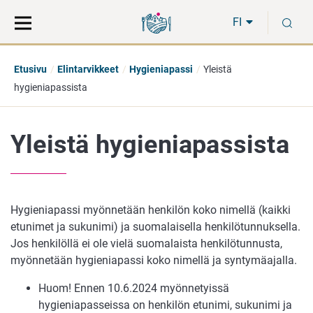
Siirry
Siirry
H
suoraan
koko
FI
sisältöön
sivuston
hakuun
Etusivu
Elintarvikkeet
Hygieniapassi
Yleistä
hygieniapassista
Yleistä hygieniapassista
Hygieniapassi myönnetään henkilön koko nimellä (kaikki
etunimet ja sukunimi) ja suomalaisella henkilötunnuksella.
Jos henkilöllä ei ole vielä suomalaista henkilötunnusta,
myönnetään hygieniapassi koko nimellä ja syntymäajalla.
Huom! Ennen 10.6.2024 myönnetyissä
hygieniapasseissa on henkilön etunimi, sukunimi ja