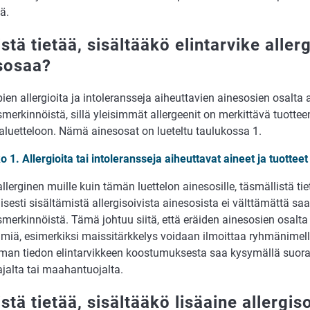
tä.
stä tietää, sisältääkö elintarvike aller
sosaa?
ien allergioita ja intoleransseja aiheuttavien ainesosien osalta 
erkinnöistä, sillä yleisimmät allergeenit on merkittävä tuottee
aluetteloon. Nämä ainesosat on lueteltu taulukossa 1.
 1. Allergioita tai intoleransseja aiheuttavat aineet ja tuotteet
llerginen muille kuin tämän luettelon ainesosille, täsmällistä ti
sesti sisältämistä allergisoivista ainesosista ei välttämättä saa
merkinnöistä. Tämä johtuu siitä, että eräiden ainesosien osalta
miä, esimerkiksi maissitärkkelys voidaan ilmoittaa ryhmänimellä
an tiedon elintarvikkeen koostumuksesta saa kysymällä suora
jalta tai maahantuojalta.
stä tietää, sisältääkö lisäaine allergis