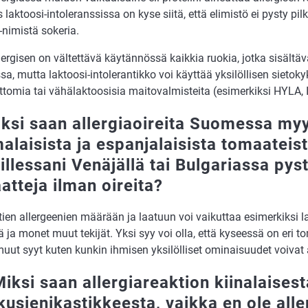
 laktoosi-intoleranssissa on kyse siitä, että elimistö ei pysty 
-nimistä sokeria.
lergisen on vältettävä käytännössä kaikkia ruokia, jotka sisält
a, mutta laktoosi-intolerantikko voi käyttää yksilöllisen sieto
ttomia tai vähälaktoosisia maitovalmisteita (esimerkiksi HYLA,
iksi saan allergiaoireita Suomessa myy
alaisista ja espanjalaisista tomaateis
illessani Venäjällä tai Bulgariassa py
atteja ilman oireita?
en allergeenien määrään ja laatuun voi vaikuttaa esimerkiksi la
ja monet muut tekijät. Yksi syy voi olla, että kyseessä on eri t
uut syyt kuten kunkin ihmisen yksilölliset ominaisuudet voivat 
Miksi saan allergiareaktion kiinalaisest
kusienikastikkeesta, vaikka en ole all