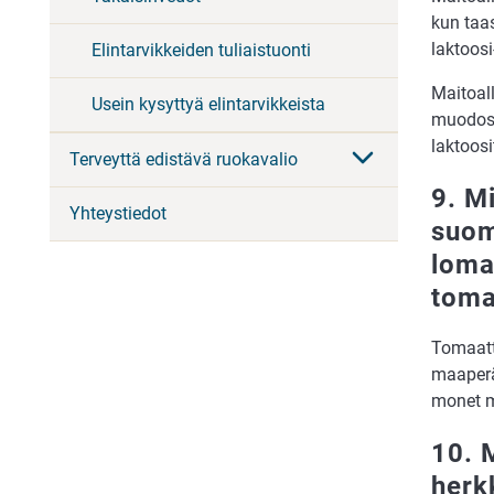
kun taas
laktoosi
Elintarvikkeiden tuliaistuonti
Maitoal
Usein kysyttyä elintarvikkeista
muodoss
laktoosi
Terveyttä edistävä ruokavalio
9. M
Yhteystiedot
suom
loma
toma
Tomaatti
maaperä 
monet m
10. 
herk