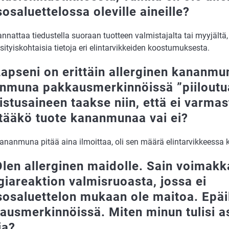
osaluettelossa oleville aineille?
nnattaa tiedustella suoraan tuotteen valmistajalta tai myyjältä, 
ksityiskohtaisia tietoja eri elintarvikkeiden koostumuksesta.
Lapseni on erittäin allerginen kananmu
nmuna pakkausmerkinnöissä ”piiloutua
stusaineen taakse niin, että ei varmast
ltääkö tuote kananmunaa vai ei?
Kananmuna pitää aina ilmoittaa, oli sen määrä elintarvikkeessa 
Olen allerginen maidolle. Sain voimak
rgiareaktion valmisruoasta, jossa ei
sosaluettelon mukaan ole maitoa. Epäil
ausmerkinnöissä. Miten minun tulisi a
ia?