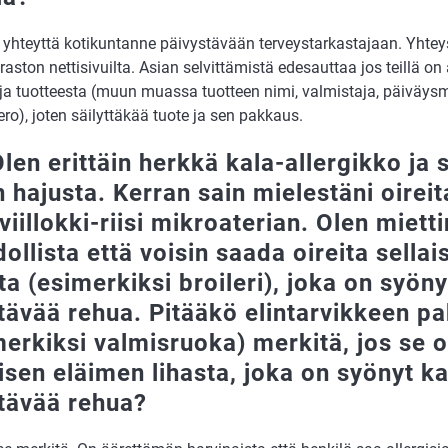
 yhteyttä kotikuntanne päivystävään terveystarkastajaan. Yhteys
aston nettisivuilta. Asian selvittämistä edesauttaa jos teillä on 
toja tuotteesta (muun muassa tuotteen nimi, valmistaja, päiväys
ro), joten säilyttäkää tuote ja sen pakkaus.
len erittäin herkkä kala-allergikko ja s
n hajusta. Kerran sain mielestäni oireit
iillokki-riisi mikroaterian. Olen miett
ollista että voisin saada oireita sella
ta (esimerkiksi broileri), joka on syön
ltävää rehua. Pitääkö elintarvikkeen 
merkiksi valmisruoka) merkitä, jos se o
aisen eläimen lihasta, joka on syönyt k
ltävää rehua?