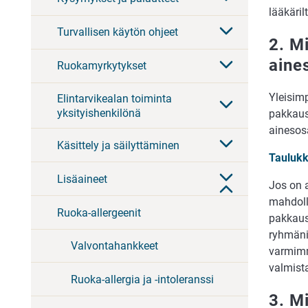
lääkäril
Turvallisen käytön ohjeet
2. Mi
aine
Ruokamyrkytykset
Yleisimp
Elintarvikealan toiminta
yksityishenkilönä
pakkausm
ainesos
Käsittely ja säilyttäminen
Taulukko
Lisäaineet
Jos on a
mahdolli
Ruoka-allergeenit
pakkaus
ryhmäni
Valvontahankkeet
varmimm
valmista
Ruoka-allergia ja -intoleranssi
3. Mi