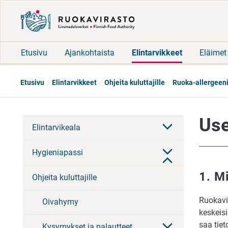
Etusivu
Ajankohtaista
Elintarvikkeet
Eläimet
Etusivu
Elintarvikkeet
Ohjeita kuluttajille
Ruoka-allergeeni
Use
Elintarvikeala
Hygieniapassi
1. M
Ohjeita kuluttajille
Ruokavir
Oivahymy
keskeisi
saa tiet
Kysymykset ja palautteet