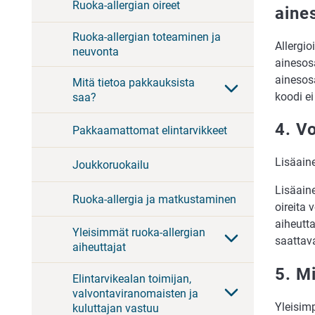
Ruoka-allergian oireet
aine
Ruoka-allergian toteaminen ja
Allergio
neuvonta
ainesos
ainesosa
Mitä tietoa pakkauksista
koodi ei
saa?
4. V
Pakkaamattomat elintarvikkeet
Lisäaine
Joukkoruokailu
Lisäaine
Ruoka-allergia ja matkustaminen
oireita 
aiheutta
Yleisimmät ruoka-allergian
saattava
aiheuttajat
5. M
Elintarvikealan toimijan,
valvontaviranomaisten ja
Yleisimp
kuluttajan vastuu