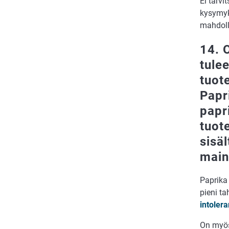
Ei tarvi
kysymyks
mahdolli
14. 
tule
tuot
Papr
papr
tuot
sisä
maini
Paprika 
pieni ta
intolera
On myös 