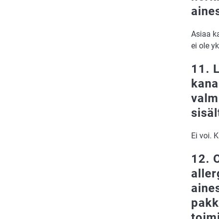
aines
Asiaa ka
ei ole y
11. 
kana
valmi
sisä
Ei voi. 
12. 
alle
aine
pakk
toim