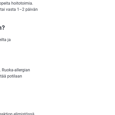
nopeita hoitotoimia.
, tai vasta 1–2 päivän
n?
lta ja
a. Ruoka-allergian
ttää potilaan
-
eaktion elimistössä,