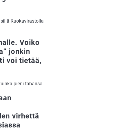
sillä Ruokavirastolla
nalle. Voiko
” jonkin
i voi tietää,
kuinka pieni tahansa.
kaan
en virhettä
siassa