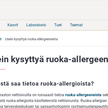
Siirry
Siirry
suoraan
koko
sisältöön
sivuston
hakuun
Kasvit
Laboratorio
Tuet
Teemat
t
Usein kysyttyä ruoka-allergeeneista
in kysyttyä ruoka-allergeen
istä saa tietoa ruoka-allergioista?
aston nettisivuilla on runsaasti tietoa
ruoka-allergeeneista
se
stä ruoka-allergioita käsittelevistä nettisivuista. Ruoka-allergi
oa terveyskeskuksen tai sairaanhoitopiirin ravitsemusterapeutilta