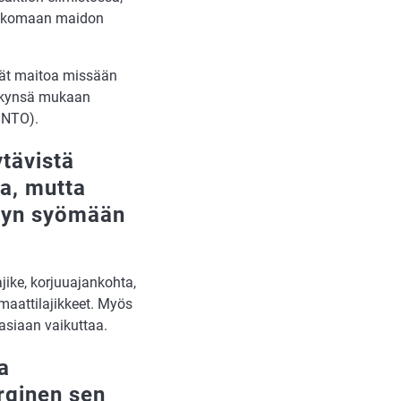
pilkkomaan maidon
ävät maitoa missään
kykynsä mukaan
 INTO).
tävistä
ta, mutta
styn syömään
jike, korjuuajankohta,
omaattilajikkeet. Myös
asiaan vaikuttaa.
a
erginen sen