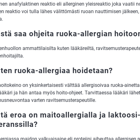
inen anafylaktinen reaktio eli allerginen yleisreaktio joka vaatii 
en reaktio voi tulla lähes välittömästi ruoan nauttimisen jälkeen
a.
istä saa ohjeita ruoka-allergian hoitoo
nhuollon ammattilaisilta kuten lääkäreiltä, ravitsemusterapeutei
nhoitajilta.
iten ruoka-allergiaa hoidetaan?
hoitokeino on yksinkertaisesti välttää allergisoivaa ruoka-ainett
ääkäri ja hän antaa myös hoito-ohjeet. Tarvittaessa lääkäri lähe
musneuvontaa varten ravitsemusterapeutille.
tä eroa on maitoallergialla ja laktoosi
eranssilla?
ergiassa maidon valkuaisaine eli proteiini aiheuttaa allergisen r