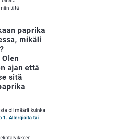
 oireita
 niin tätä
ukaan paprika
essa, mikäli
a?
. Olen
n ajan että
se sitä
 paprika
losta oli määrä kuinka
 1. Allergioita tai
elintarvikkeen