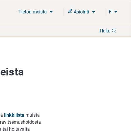
Tietoa meistä
Asiointi
FI
Hae
Haku
eista
kä
linkkilista
muista
an ravitsemushoidosta
 tai hoitavalta