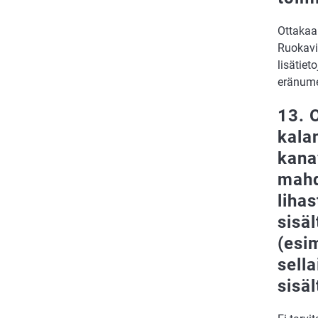
Ottakaa
Ruokavir
lisätie
eränume
13. O
kala
kanav
mahd
lihas
sisä
(esi
sell
sisä