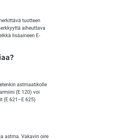
 merkittävä tuotteen
herkkyyttä aiheuttava
elkkä lisäaineen E-
iaa?
 etenkin astmaatikolle
karmiini (E 120) voi
tit (E 621–E 625)
 ja astma. Vakavin oire