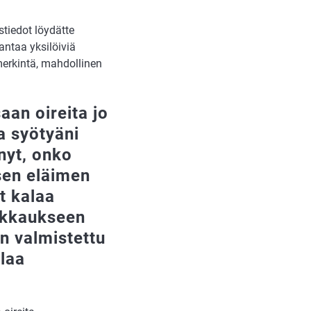
tiedot löydätte
antaa yksilöiviä
merkintä, mahdollinen
aan oireita jo
a syötyäni
inyt, onko
isen eläimen
yt kalaa
pakkaukseen
n valmistettu
alaa