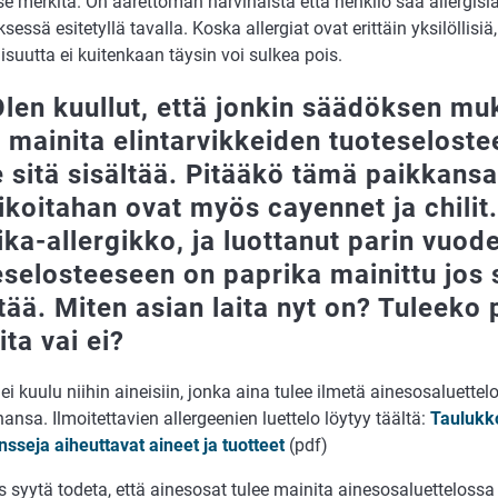
tse merkitä. On äärettömän harvinaista että henkilö saa allergisia
essä esitetyllä tavalla. Koska allergiat ovat erittäin yksilöllisiä,
suutta ei kuitenkaan täysin voi sulkea pois.
Olen kuullut, että jonkin säädöksen m
e mainita elintarvikkeiden tuoteseloste
e sitä sisältää. Pitääkö tämä paikkans
ikoitahan ovat myös cayennet ja chilit
ika-allergikko, ja luottanut parin vuode
eselosteeseen on paprika mainittu jos 
ltää. Miten asian laita nyt on? Tuleeko
ta vai ei?
ei kuulu niihin aineisiin, jonka aina tulee ilmetä ainesosaluette
hansa. Ilmoitettavien allergeenien luettelo löytyy täältä:
Taulukko
nsseja aiheuttavat aineet ja tuotteet
(pdf)
syytä todeta, että ainesosat tulee mainita ainesosaluettelossa 