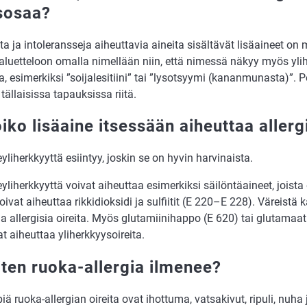
sosaa?
ita ja intoleransseja aiheuttavia aineita sisältävät lisäaineet on
aluetteloon omalla nimellään niin, että nimessä näkyy myös yli
, esimerkiksi ”soijalesitiini” tai ”lysotsyymi (kananmunasta)”. P
 tällaisissa tapauksissa riitä.
oiko lisäaine itsessään aiheuttaa allerg
yliherkkyyttä esiintyy, joskin se on hyvin harvinaista.
yliherkkyyttä voivat aiheuttaa esimerkiksi säilöntäaineet, joista
voivat aiheuttaa rikkidioksidi ja sulfiitit (E 220–E 228). Väreistä 
a allergisia oireita. Myös glutamiinihappo (E 620) tai glutamaa
t aiheuttaa yliherkkyysoireita.
iten ruoka-allergia ilmenee?
iä ruoka-allergian oireita ovat ihottuma, vatsakivut, ripuli, nuha