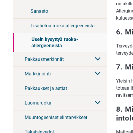
on äkill
Allergin
Sanasto
kuluess
Lisätietoa ruoka-allergeeneista
6. M
Usein kysyttyä ruoka-
allergeeneista
Terveyde
terveyde
Pakkausmerkinnät
7. M
Markkinointi
Yleisin 
toteaa l
Pakkaukset ja astiat
ravitse
Luomuruoka
8. Mi
intol
Muuntogeeniset elintarvikkeet
Maitoall
Takaisinvedot