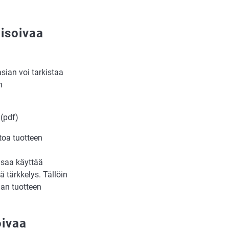
gisoivaa
asian voi tarkistaa
n
(pdf)
etoa tuotteen
 saa käyttää
 tärkkelys. Tällöin
an tuotteen
oivaa