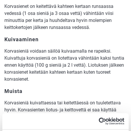
Korvasienet on keitettävä kahteen kertaan runsaassa
vedessä (1 osa sieniä ja 3 osaa vettä) vähintään viisi
minuuttia per kerta ja huuhdeltava hyvin molempien
keittokertojen jälkeen runsaassa vedessä.
Kuivaaminen
Korvasieniä voidaan säilöä kuivaamalla ne rapeiksi.
Kuivattuja korvasieniä on liotettava vähintään kaksi tuntia
ennen käyttöä (100 g sieniä ja 2 l vettä). Liotuksen jälkeen
korvasienet keitetään kahteen kertaan kuten tuoreet
korvasienet.
Muista
Korvasieniä kuivattaessa tai keitettäessä on tuuletettava
hyvin. Korvasienten liotus- ja keittovettä ei saa käyttää
ruoanvalmistuksessa.
Korvasienten myyntipisteessä oltava esillä