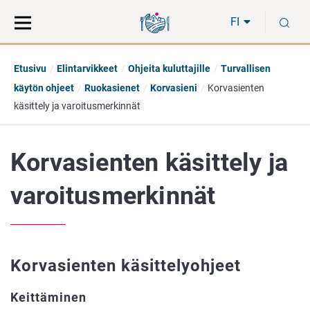
Siirry
Siirry
H
suoraan
koko
FI
sisältöön
sivuston
hakuun
Etusivu
Elintarvikkeet
Ohjeita kuluttajille
Turvallisen
käytön ohjeet
Ruokasienet
Korvasieni
Korvasienten
käsittely ja varoitusmerkinnät
Korvasienten käsittely ja
varoitusmerkinnät
Korvasienten käsittelyohjeet
Keittäminen