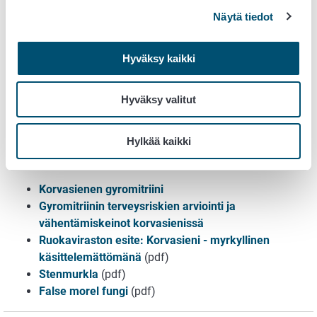
tavaraerät myynnistä. Tuotteet voidaan toimittaa uudelleen
Näytä tiedot
myyntiin, kun varoitusmerkinnät on tehty. Myös kuluttajat
voivat ilmoittaa vaadittujen merkintöjen puutteesta oman
Hyväksy kaikki
kuntansa elintarvikevalvontaviranomaisille.
Esitteitä korvasienten käsittelyohjeista voi ladata
Hyväksy valitut
Ruokaviraston internetsivuilta.
Hylkää kaikki
Lisätietoa
Korvasienen gyromitriini
Gyromitriinin terveysriskien arviointi ja
vähentämiskeinot korvasienissä
Ruokaviraston esite: Korvasieni - myrkyllinen
käsittelemättömänä
(pdf)
Stenmurkla
(pdf)
False morel fungi
(pdf)