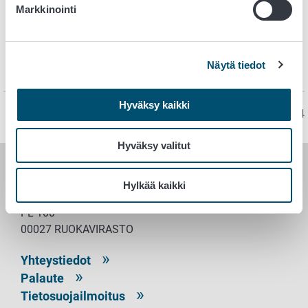
Markkinointi
Keltakärpässieni muistuttaa joitakin herkkusieniä (
Agarius
spp
.), joilla on jalassa rengas ja joillakin jopa tyvimukula.
Keltakärpässienen heltat pysyvät valkoisina, mutta
Näytä tiedot
herkkusienen kypsyvät itiöt tummentavat sen heltat.
Hyväksy kaikki
Sivu on viimeksi päivitetty 20.8.2024
Hyväksy valitut
RUOKAVIRASTO
Hylkää kaikki
PL 100
00027 RUOKAVIRASTO
Yhteystiedot
Palaute
Tietosuojailmoitus