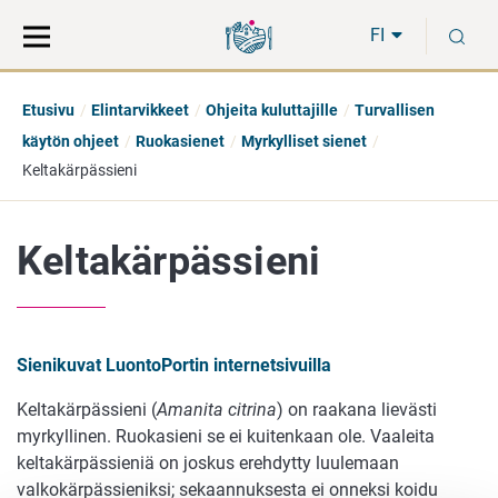
Siirry
Siirry
H
suoraan
koko
FI
sisältöön
sivuston
hakuun
Etusivu
Elintarvikkeet
Ohjeita kuluttajille
Turvallisen
käytön ohjeet
Ruokasienet
Myrkylliset sienet
Keltakärpässieni
Keltakärpässieni
Sienikuvat LuontoPortin internetsivuilla
Keltakärpässieni (
Amanita citrina
) on raakana lievästi
myrkyllinen. Ruokasieni se ei kuitenkaan ole. Vaaleita
keltakärpässieniä on joskus erehdytty luulemaan
valkokärpässieniksi; sekaannuksesta ei onneksi koidu