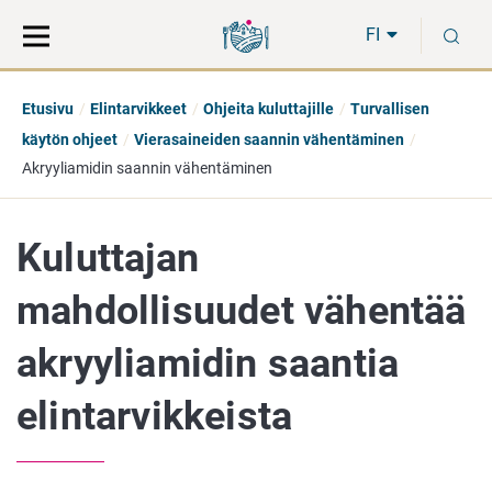
Siirry
Siirry
H
suoraan
koko
FI
sisältöön
sivuston
hakuun
Etusivu
Elintarvikkeet
Ohjeita kuluttajille
Turvallisen
käytön ohjeet
Vierasaineiden saannin vähentäminen
Akryyliamidin saannin vähentäminen
Kuluttajan
mahdollisuudet vähentää
akryyliamidin saantia
elintarvikkeista