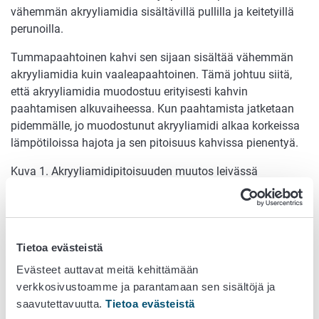
vähemmän akryyliamidia sisältävillä pullilla ja keitetyillä
perunoilla.
Tummapaahtoinen kahvi sen sijaan sisältää vähemmän
akryyliamidia kuin vaaleapaahtoinen. Tämä johtuu siitä,
että akryyliamidia muodostuu erityisesti kahvin
paahtamisen alkuvaiheessa. Kun paahtamista jatketaan
pidemmälle, jo muodostunut akryyliamidi alkaa korkeissa
lämpötiloissa hajota ja sen pitoisuus kahvissa pienentyä.
Kuva 1. Akryyliamidipitoisuuden muutos leivässä
paahtoajan pidentyessä.
Tietoa evästeistä
Evästeet auttavat meitä kehittämään
verkkosivustoamme ja parantamaan sen sisältöjä ja
saavutettavuutta.
Tietoa evästeistä