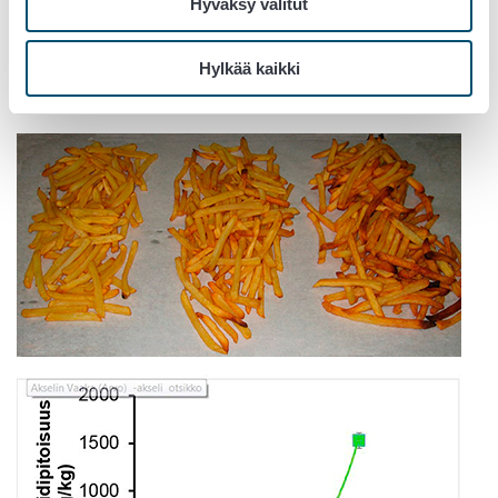
Hyväksy valitut
Hylkää kaikki
Kuva 2. Akryyliamidipitoisuuden muutos
ranskanperunavalmisteessa paistoajan pidentyessä.