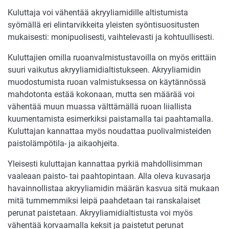
Kuluttaja voi vähentää akryyliamidille altistumista
syömällä eri elintarvikkeita yleisten syöntisuositusten
mukaisesti: monipuolisesti, vaihtelevasti ja kohtuullisesti.
Kuluttajien omilla ruoanvalmistustavoilla on myös erittäin
suuri vaikutus akryyliamidialtistukseen. Akryyliamidin
muodostumista ruoan valmistuksessa on käytännössä
mahdotonta estää kokonaan, mutta sen määrää voi
vähentää muun muassa välttämällä ruoan liiallista
kuumentamista esimerkiksi paistamalla tai paahtamalla.
Kuluttajan kannattaa myös noudattaa puolivalmisteiden
paistolämpötila- ja aikaohjeita.
Yleisesti kuluttajan kannattaa pyrkiä mahdollisimman
vaaleaan paisto- tai paahtopintaan. Alla oleva kuvasarja
havainnollistaa akryyliamidin määrän kasvua sitä mukaan
mitä tummemmiksi leipä paahdetaan tai ranskalaiset
perunat paistetaan. Akryyliamidialtistusta voi myös
vähentää korvaamalla keksit ja paistetut perunat