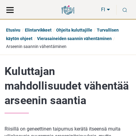
Siirry
Siirry
H
suoraan
koko
FI
sisältöön
sivuston
hakuun
Etusivu
Elintarvikkeet
Ohjeita kuluttajille
Turvallisen
käytön ohjeet
Vierasaineiden saannin vähentäminen
Arseenin saannin vähentäminen
Kuluttajan
mahdollisuudet vähentää
arseenin saantia
Riisillä on geneettinen taipumus kerätä itseensä muita