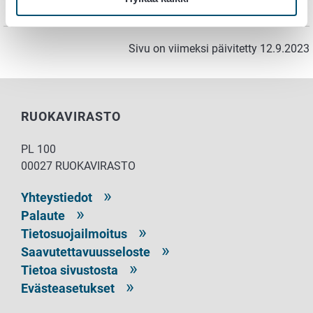
saaneen jopa vakavia myrkytyksiä.
Sivu on viimeksi päivitetty 12.9.2023
RUOKAVIRASTO
PL 100
00027 RUOKAVIRASTO
Yhteystiedot
Palaute
Tietosuojailmoitus
Saavutettavuusseloste
Tietoa sivustosta
Evästeasetukset