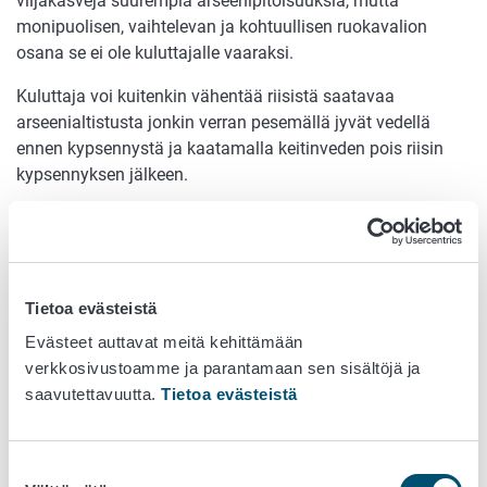
viljakasveja suurempia arseenipitoisuuksia, mutta
monipuolisen, vaihtelevan ja kohtuullisen ruokavalion
osana se ei ole kuluttajalle vaaraksi.
Kuluttaja voi kuitenkin vähentää riisistä saatavaa
arseenialtistusta jonkin verran pesemällä jyvät vedellä
ennen kypsennystä ja kaatamalla keitinveden pois riisin
kypsennyksen jälkeen.
Eräissä merilevissä, varsinkin hijiki-levässä (
Sargassum
fusiforme
), on havaittu korkeita pitoisuuksia epäorgaanista
arseenia.
Lapsiperheiden ruokasuosituksissa
käsitellään
turvallista levien käyttöä jodialtistuksen kannalta, mutta
Tietoa evästeistä
samat suositukset turvaavat kuluttajaa myös metalleilta.
Evästeet auttavat meitä kehittämään
Evira (nykyinen Ruokavirasto) ja Ruotsin
verkkosivustoamme ja parantamaan sen sisältöjä ja
elintarviketurvallisuusvirasto ovat
saavutettavuutta.
Tietoa evästeistä
julkaisseet
tutkimustuloksia lastenruokien ja viljojen
haitta-ainepitoisuuksista
. Näissä tutkimuksissa on tullut
Suostumuksen
esille riisin muita viljoja korkeampi arseenipitoisuus.