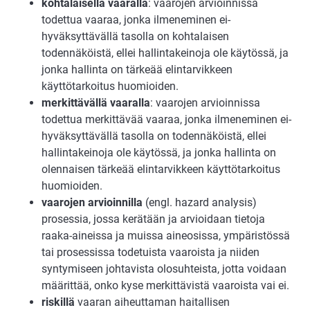
kohtalaisella vaaralla
: vaarojen arvioinnissa
todettua vaaraa, jonka ilmeneminen ei-
hyväksyttävällä tasolla on kohtalaisen
todennäköistä, ellei hallintakeinoja ole käytössä, ja
jonka hallinta on tärkeää elintarvikkeen
käyttötarkoitus huomioiden.
merkittävällä vaaralla
: vaarojen arvioinnissa
todettua merkittävää vaaraa, jonka ilmeneminen ei-
hyväksyttävällä tasolla on todennäköistä, ellei
hallintakeinoja ole käytössä, ja jonka hallinta on
olennaisen tärkeää elintarvikkeen käyttötarkoitus
huomioiden.
vaarojen arvioinnilla
(engl. hazard analysis)
prosessia, jossa kerätään ja arvioidaan tietoja
raaka-aineissa ja muissa aineosissa, ympäristössä
tai prosessissa todetuista vaaroista ja niiden
syntymiseen johtavista olosuhteista, jotta voidaan
määrittää, onko kyse merkittävistä vaaroista vai ei.
riskillä
vaaran aiheuttaman haitallisen