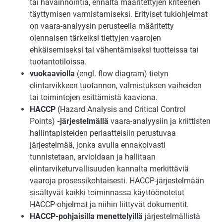
tai havainnointia, ennalta määritettyjen kriteerien
täyttymisen varmistamiseksi. Erityiset tukiohjelmat
on vaara-analyysin perusteella määritetty
olennaisen tärkeiksi tiettyjen vaarojen
ehkäisemiseksi tai vähentämiseksi tuotteissa tai
tuotantotiloissa.
vuokaaviolla
(engl. flow diagram) tietyn
elintarvikkeen tuotannon, valmistuksen vaiheiden
tai toimintojen esittämistä kaaviona.
HACCP
(Hazard Analysis and Critical Control
Points)
-järjestelmällä
vaara-analyysiin ja kriittisten
hallintapisteiden periaatteisiin perustuvaa
järjestelmää, jonka avulla ennakoivasti
tunnistetaan, arvioidaan ja hallitaan
elintarviketurvallisuuden kannalta merkittäviä
vaaroja prosessikohtaisesti. HACCP-järjestelmään
sisältyvät kaikki toiminnassa käyttöönotetut
HACCP-ohjelmat ja niihin liittyvät dokumentit.
HACCP-pohjaisilla menettelyillä
järjestelmällistä