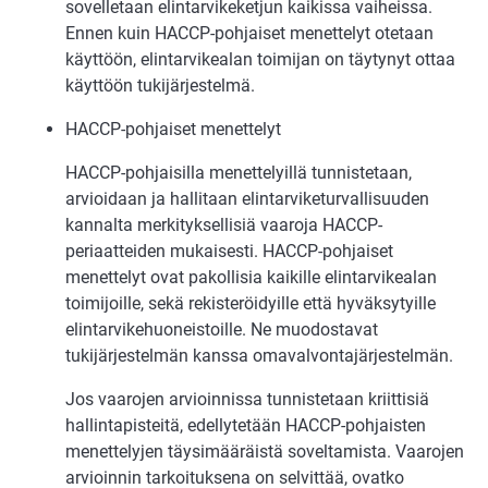
sovelletaan elintarvikeketjun kaikissa vaiheissa.
Ennen kuin HACCP-pohjaiset menettelyt otetaan
käyttöön, elintarvikealan toimijan on täytynyt ottaa
käyttöön tukijärjestelmä.
HACCP-pohjaiset menettelyt
HACCP-pohjaisilla menettelyillä tunnistetaan,
arvioidaan ja hallitaan elintarviketurvallisuuden
kannalta merkityksellisiä vaaroja HACCP-
periaatteiden mukaisesti. HACCP-pohjaiset
menettelyt ovat pakollisia kaikille elintarvikealan
toimijoille, sekä rekisteröidyille että hyväksytyille
elintarvikehuoneistoille. Ne muodostavat
tukijärjestelmän kanssa omavalvontajärjestelmän.
Jos vaarojen arvioinnissa tunnistetaan kriittisiä
hallintapisteitä, edellytetään HACCP-pohjaisten
menettelyjen täysimääräistä soveltamista. Vaarojen
arvioinnin tarkoituksena on selvittää, ovatko