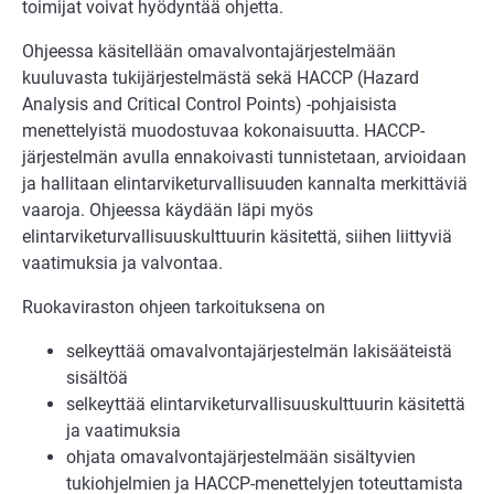
toimijat voivat hyödyntää ohjetta.
Ohjeessa käsitellään omavalvontajärjestelmään
kuuluvasta tukijärjestelmästä sekä HACCP (Hazard
Analysis and Critical Control Points) -pohjaisista
menettelyistä muodostuvaa kokonaisuutta. HACCP-
järjestelmän avulla ennakoivasti tunnistetaan, arvioidaan
ja hallitaan elintarviketurvallisuuden kannalta merkittäviä
vaaroja. Ohjeessa käydään läpi myös
elintarviketurvallisuuskulttuurin käsitettä, siihen liittyviä
vaatimuksia ja valvontaa.
Ruokaviraston ohjeen tarkoituksena on
selkeyttää omavalvontajärjestelmän lakisääteistä
sisältöä
selkeyttää elintarviketurvallisuuskulttuurin käsitettä
ja vaatimuksia
ohjata omavalvontajärjestelmään sisältyvien
tukiohjelmien ja HACCP-menettelyjen toteuttamista