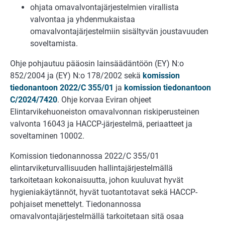
ohjata omavalvontajärjestelmien virallista
valvontaa ja yhdenmukaistaa
omavalvontajärjestelmiin sisältyvän joustavuuden
soveltamista.
Ohje pohjautuu pääosin lainsäädäntöön (EY) N:o
852/2004 ja (EY) N:o 178/2002 sekä
komission
tiedonantoon 2022/C 355/01
ja
komission tiedonantoon
C/2024/7420
. Ohje korvaa Eviran ohjeet
Elintarvikehuoneiston omavalvonnan riskiperusteinen
valvonta 16043 ja HACCP-järjestelmä, periaatteet ja
soveltaminen 10002.
Komission tiedonannossa 2022/C 355/01
elintarviketurvallisuuden hallintajärjestelmällä
tarkoitetaan kokonaisuutta, johon kuuluvat hyvät
hygieniakäytännöt, hyvät tuotantotavat sekä HACCP-
pohjaiset menettelyt. Tiedonannossa
omavalvontajärjestelmällä tarkoitetaan sitä osaa