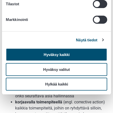
Tilastot
hyväksyttävyyden ja ei-hyväksyttävyyden välistä
rajaa, jolle on havaittava tai mitattava kriteeri
hallinnalla
(engl. control) oikeiden menettelyjen
Markkinointi
soveltamista ja HACCP- ohjelmassa määritettyjen
vaatimusten täyttymistä sekä toimintaa, jolla
varmistetaan vaatimusten täyttyminen
Näytä tiedot
hallintakeinolla
(engl. control measure)
toimenpidettä tai toimintaa, jonka avulla
elintarviketurvallisuutta uhkaavia vaaroja voidaan
Hyväksy kaikki
estää, poistaa tai vähentää hyväksyttävälle tasolle
poikkeamalla
(engl. deviation) seurantatulosta, joka
Hyväksy valitut
on asetetun rajan ulkopuolella, ei-hyväksyttävä
seurantatulos
seurannalla
(engl. monitoring) suunnitelmallisesti
Hylkää kaikki
tehtyjä havaintoja tai mittauksia sen arvioimiseksi,
onko seurattava asia hallinnassa
korjaavalla toimenpiteellä
(engl. corrective action)
kaikkia toimenpiteitä, joihin on ryhdyttävä silloin,