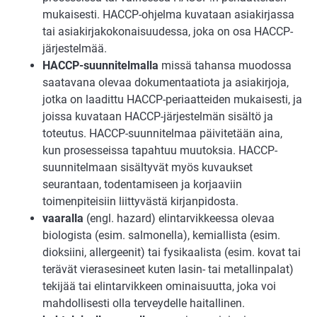
mukaisesti. HACCP-ohjelma kuvataan asiakirjassa
tai asiakirjakokonaisuudessa, joka on osa HACCP-
järjestelmää.
HACCP-suunnitelmalla
missä tahansa muodossa
saatavana olevaa dokumentaatiota ja asiakirjoja,
jotka on laadittu HACCP-periaatteiden mukaisesti, ja
joissa kuvataan HACCP-järjestelmän sisältö ja
toteutus. HACCP-suunnitelmaa päivitetään aina,
kun prosesseissa tapahtuu muutoksia. HACCP-
suunnitelmaan sisältyvät myös kuvaukset
seurantaan, todentamiseen ja korjaaviin
toimenpiteisiin liittyvästä kirjanpidosta.
vaaralla
(engl. hazard) elintarvikkeessa olevaa
biologista (esim. salmonella), kemiallista (esim.
dioksiini, allergeenit) tai fysikaalista (esim. kovat tai
terävät vierasesineet kuten lasin- tai metallinpalat)
tekijää tai elintarvikkeen ominaisuutta, joka voi
mahdollisesti olla terveydelle haitallinen.