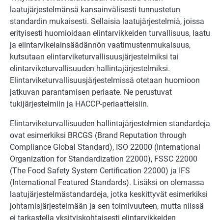
laatujärjestelmänsä kansainvälisesti tunnustetun
standardin mukaisesti. Sellaisia laatujärjestelmiä, joissa
erityisesti huomioidaan elintarvikkeiden turvallisuus, laatu
ja elintarvikelainsäädännön vaatimustenmukaisuus,
kutsutaan elintarviketurvallisuusjärjestelmiksi tai
elintarviketurvallisuuden hallintajärjestelmiksi.
Elintarviketurvallisuusjärjestelmissä otetaan huomioon
jatkuvan parantamisen periaate. Ne perustuvat
tukijärjestelmiin ja HACCP-periaatteisiin.
Elintarviketurvallisuuden hallintajärjestelmien standardeja
ovat esimerkiksi BRCGS (Brand Reputation through
Compliance Global Standard), ISO 22000 (International
Organization for Standardization 22000), FSSC 22000
(The Food Safety System Certification 22000) ja IFS
(International Featured Standards). Lisäksi on olemassa
laatujärjestelmästandardeja, jotka keskittyvät esimerkiksi
johtamisjärjestelmään ja sen toimivuuteen, mutta niissä
ei tarkastella yksityiskohtaisesti elintarvikkeiden