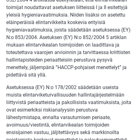
toimijat noudattavat asetuksen liitteissä I ja II esitettyjä
yleisiä hygieniavaatimuksia. Niiden lisäksi on asetettu
eläinperäisiä elintarvikkeita koskevia erityisiä
hygieniavaatimuksia, joista säädetään asetuksessa (EY)
N:o 853/2004. Asetuksen (EY) N:o 852/2004 5 artiklan
mukaan elintarvikealan toimijoiden on laadittava ja
toteutettava vaarojen arvioinnin ja tarvittaessa kriittisten
hallintapisteiden periaatteisiin perustuva pysyvä
menettely, jäljempänä ”HACCP-pohjaiset menettelyt” ja
pidettävä sitä yllä.
Asetuksessa (EY) N:o 178/2002 säädetään useista
muista elintarviketurvallisuuden hallintajärjestelmään
liittyvistä periaatteista ja pakollisista vaatimuksista, joita
ovat esimerkiksi riskianalyysiin perustuva
lähestymistapa, ennalta varautumisen periaate,
avoimuus/viestintä, elintarvikealan toimijoiden
ensisijainen vastuu, jäljitettävyys sekä markkinoilta
poistamista koskevat menettelyt ja palautusmenettelyt.