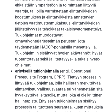
ehkäistään ympäristöön ja toimintaan liittyviä
vaaroja, tai joilla varmistetaan elintarvikkeiden
koostumuksen ja elintarvikkeista annettavien
tietojen vaatimustenmukaisuus, elintarvikkeiden
jäljitettävyys ja tehokkaat takaisinvetomenettelyt.
Tukiohjelmat muodostavat
omavalvontajärjestelmän perustan, jota
täydennetään HACCP-pohjaisilla menettelyillä.
Tukiohjelmiin sisältyvät hygieniakäytännöt, hyvät
tuotantotavat sekä jäljitettävyys- ja takaisinveto-
ohjelmat.
erityisellä tukiohjelmalla
(engl. Operational
Prerequisite Program, OPRP): Tiettyyn prosessiin
liittyvää tukiohjelmaa, jolla hallitaan merkittävää
elintarviketurvallisuusvaaraa tai vähennetään sitä
hyväksyttävälle tasolle, mutta joka ei ole kriittinen
hallintapiste. Erityiseen tukiohjelmaan sisältyy
prosessin tai tuotteen seurantaa, kuten mittauksia