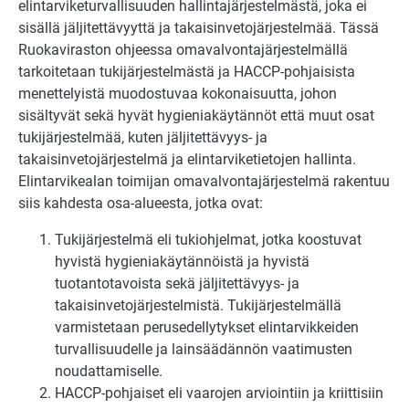
elintarviketurvallisuuden hallintajärjestelmästä, joka ei
sisällä jäljitettävyyttä ja takaisinvetojärjestelmää. Tässä
Ruokaviraston ohjeessa omavalvontajärjestelmällä
tarkoitetaan tukijärjestelmästä ja HACCP-pohjaisista
menettelyistä muodostuvaa kokonaisuutta, johon
sisältyvät sekä hyvät hygieniakäytännöt että muut osat
tukijärjestelmää, kuten jäljitettävyys- ja
takaisinvetojärjestelmä ja elintarviketietojen hallinta.
Elintarvikealan toimijan omavalvontajärjestelmä rakentuu
siis kahdesta osa-alueesta, jotka ovat:
Tukijärjestelmä eli tukiohjelmat, jotka koostuvat
hyvistä hygieniakäytännöistä ja hyvistä
tuotantotavoista sekä jäljitettävyys- ja
takaisinvetojärjestelmistä. Tukijärjestelmällä
varmistetaan perusedellytykset elintarvikkeiden
turvallisuudelle ja lainsäädännön vaatimusten
noudattamiselle.
HACCP-pohjaiset eli vaarojen arviointiin ja kriittisiin