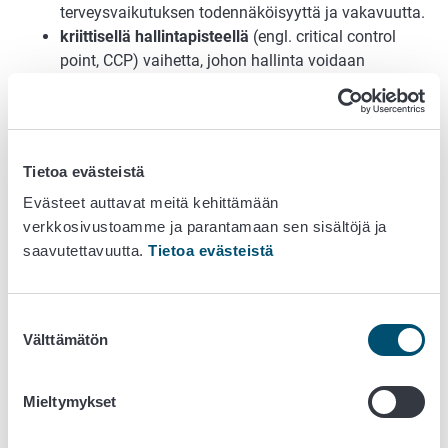
terveysvaikutuksen todennäköisyyttä ja vakavuutta.
kriittisellä hallintapisteellä
(engl. critical control
point, CCP) vaihetta, johon hallinta voidaan
kohdistaa ja joka on oleellisen tärkeä
elintarviketurvallisuutta uhkaavan vaaran
estämiseksi, poistamiseksi tai vähentämiseksi
hyväksyttävälle tasolle. Tyypillisimpiä kriittisiä
Tietoa evästeistä
hallintapisteitä mikrobiologisten vaarojen
Evästeet auttavat meitä kehittämään
hallitsemiseksi ovat lämpötilavaatimukset,
verkkosivustoamme ja parantamaan sen sisältöjä ja
esimerkiksi aika/lämpökäsittelyt joilla vähennetään
saavutettavuutta.
Tietoa evästeistä
vaaraa tai poistetaan se (esim. pastörointi). Muita
kriittisiä hallintapisteitä voivat olla esimerkiksi
säilykkeiden tarkistaminen mikrovaurioiden varalta,
Suostumuksen
tarkistaminen fysikaalisten vaarojen varalta
Välttämätön
valinta
siivilöinnillä tai metallinilmaisimilla taikka
paistoöljyn aika/lämpötila-yhdistelmän
tarkistaminen kemiallisen prosessin muodostuvan
Mieltymykset
akryyliamidin välttämiseksi.
kriittisellä rajalla
(engl. critical limit)