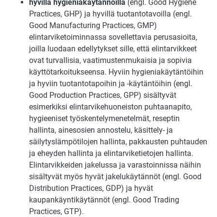
hyvillä hygieniakäytännöillä
(engl. Good Hygiene
Practices, GHP) ja hyvillä tuotantotavoilla (engl.
Good Manufacturing Practices, GMP)
elintarviketoiminnassa sovellettavia perusasioita,
joilla luodaan edellytykset sille, että elintarvikkeet
ovat turvallisia, vaatimustenmukaisia ja sopivia
käyttötarkoitukseensa. Hyviin hygieniakäytäntöihin
ja hyviin tuotantotapoihin ja -käytäntöihin (engl.
Good Production Practices, GPP) sisältyvät
esimerkiksi elintarvikehuoneiston puhtaanapito,
hygieeniset työskentelymenetelmät, reseptin
hallinta, ainesosien annostelu, käsittely- ja
säilytyslämpötilojen hallinta, pakkausten puhtauden
ja eheyden hallinta ja elintarviketietojen hallinta.
Elintarvikkeiden jakelussa ja varastoinnissa näihin
sisältyvät myös hyvät jakelukäytännöt (engl. Good
Distribution Practices, GDP) ja hyvät
kaupankäyntikäytännöt (engl. Good Trading
Practices, GTP).