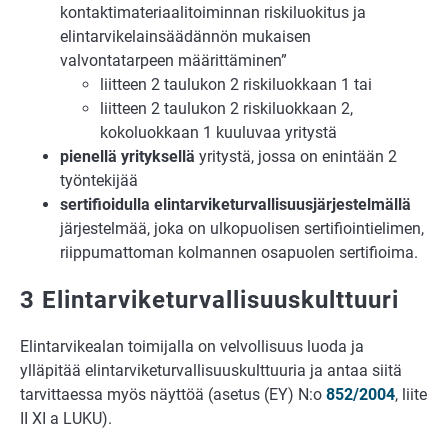
kontaktimateriaalitoiminnan riskiluokitus ja
elintarvikelainsäädännön mukaisen
valvontatarpeen määrittäminen”
liitteen 2 taulukon 2 riskiluokkaan 1 tai
liitteen 2 taulukon 2 riskiluokkaan 2,
kokoluokkaan 1 kuuluvaa yritystä
pienellä yrityksellä
yritystä, jossa on enintään 2
työntekijää
sertifioidulla elintarviketurvallisuusjärjestelmällä
järjestelmää, joka on ulkopuolisen sertifiointielimen,
riippumattoman kolmannen osapuolen sertifioima.
3 Elintarviketurvallisuuskulttuuri
Elintarvikealan toimijalla on velvollisuus luoda ja
ylläpitää elintarviketurvallisuuskulttuuria ja antaa siitä
tarvittaessa myös näyttöä (asetus (EY) N:o
852/2004
, liite
II XI a LUKU).