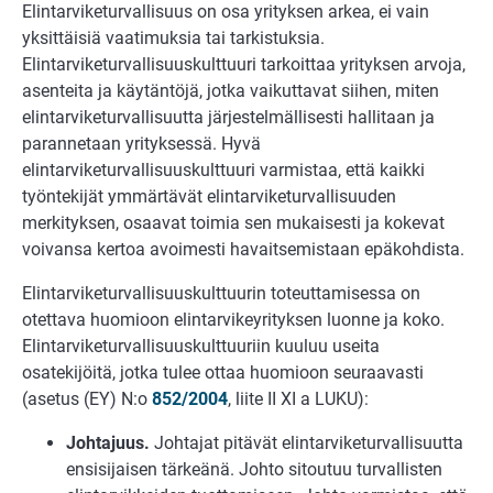
Elintarviketurvallisuus on osa yrityksen arkea, ei vain
yksittäisiä vaatimuksia tai tarkistuksia.
Elintarviketurvallisuuskulttuuri tarkoittaa yrityksen arvoja,
asenteita ja käytäntöjä, jotka vaikuttavat siihen, miten
elintarviketurvallisuutta järjestelmällisesti hallitaan ja
parannetaan yrityksessä. Hyvä
elintarviketurvallisuuskulttuuri varmistaa, että kaikki
työntekijät ymmärtävät elintarviketurvallisuuden
merkityksen, osaavat toimia sen mukaisesti ja kokevat
voivansa kertoa avoimesti havaitsemistaan epäkohdista.
Elintarviketurvallisuuskulttuurin toteuttamisessa on
otettava huomioon elintarvikeyrityksen luonne ja koko.
Elintarviketurvallisuuskulttuuriin kuuluu useita
osatekijöitä, jotka tulee ottaa huomioon seuraavasti
(asetus (EY) N:o
852/2004
, liite II XI a LUKU):
Johtajuus.
Johtajat pitävät elintarviketurvallisuutta
ensisijaisen tärkeänä. Johto sitoutuu turvallisten