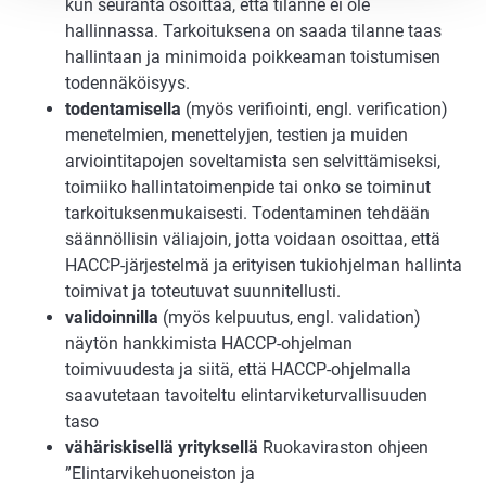
kun seuranta osoittaa, että tilanne ei ole
hallinnassa. Tarkoituksena on saada tilanne taas
hallintaan ja minimoida poikkeaman toistumisen
todennäköisyys.
todentamisella
(myös verifiointi, engl. verification)
menetelmien, menettelyjen, testien ja muiden
arviointitapojen soveltamista sen selvittämiseksi,
toimiiko hallintatoimenpide tai onko se toiminut
tarkoituksenmukaisesti. Todentaminen tehdään
säännöllisin väliajoin, jotta voidaan osoittaa, että
HACCP-järjestelmä ja erityisen tukiohjelman hallinta
toimivat ja toteutuvat suunnitellusti.
validoinnilla
(myös kelpuutus, engl. validation)
näytön hankkimista HACCP-ohjelman
toimivuudesta ja siitä, että HACCP-ohjelmalla
saavutetaan tavoiteltu elintarviketurvallisuuden
taso
vähäriskisellä yrityksellä
Ruokaviraston ohjeen
”Elintarvikehuoneiston ja