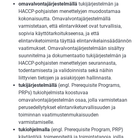
omavalvontajärjestelmällä
tukijärjestelmän ja
HACCP-pohjaisten menettelyjen muodostamaa
kokonaisuutta. Omavalvontajärjestelmällä
varmistetaan, että elintarvikkeet ovat turvallisia,
sopivia käyttötarkoitukseensa, ja että
elintarviketoiminta täyttää elintarvikelainsäädännön
vaatimukset. Omavalvontajärjestelmään sisältyy
suunnitelma ja dokumentaatio tukijärjestelmän ja
HACCP-pohjaisten menettelyjen seurannasta,
todentamisesta ja validoinnista sekä näihin
liittyvien tietojen ja asiakirjojen hallinnasta.
tukijärjestelmällä
(engl. Prerequisite Programs,
PRPs) tukiohjelmista koostuvaa
omavalvontajärjestelmän osaa, jolla varmistetaan
perusedellytykset elintarviketurvallisuuden ja
toiminnan vaatimustenmukaisuuden
varmistamiselle.
tukiohjelmalla
(engl. Prerequisite Program, PRP)
käytäntöjä, toimenpiteitä ja toimintatapoja, joilla