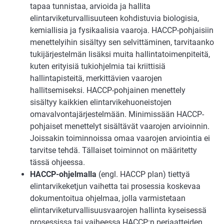
tapaa tunnistaa, arvioida ja hallita
elintarviketurvallisuuteen kohdistuvia biologisia,
kemiallisia ja fysikaalisia vaaroja. HACCP-pohjaisiin
menettelyihin sisältyy sen selvittäminen, tarvitaanko
tukijärjestelmän lisäksi muita hallintatoimenpiteitä,
kuten erityisiä tukiohjelmia tai kriittisiä
hallintapisteitä, merkittävien vaarojen
hallitsemiseksi. HACCP-pohjainen menettely
sisältyy kaikkien elintarvikehuoneistojen
omavalvontajärjestelmään. Minimissään HACCP-
pohjaiset menettelyt sisältävät vaarojen arvioinnin.
Joissakin toiminnoissa omaa vaarojen arviointia ei
tarvitse tehdä. Tällaiset toiminnot on määritetty
tässä ohjeessa.
HACCP-ohjelmalla
(engl. HACCP plan) tiettyä
elintarvikeketjun vaihetta tai prosessia koskevaa
dokumentoitua ohjelmaa, jolla varmistetaan
elintarviketurvallisuusvaarojen hallinta kyseisessä
prosessissa tai vaiheessa HACCP:n periaatteiden