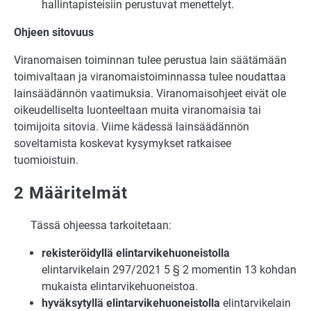
hallintapisteisiin perustuvat menettelyt.
Ohjeen sitovuus
Viranomaisen toiminnan tulee perustua lain säätämään
toimivaltaan ja viranomaistoiminnassa tulee noudattaa
lainsäädännön vaatimuksia. Viranomaisohjeet eivät ole
oikeudelliselta luonteeltaan muita viranomaisia tai
toimijoita sitovia. Viime kädessä lainsäädännön
soveltamista koskevat kysymykset ratkaisee
tuomioistuin.
2 Määritelmät
Tässä ohjeessa tarkoitetaan:
rekisteröidyllä elintarvikehuoneistolla
elintarvikelain 297/2021 5 § 2 momentin 13 kohdan
mukaista elintarvikehuoneistoa.
hyväksytyllä elintarvikehuoneistolla
elintarvikelain