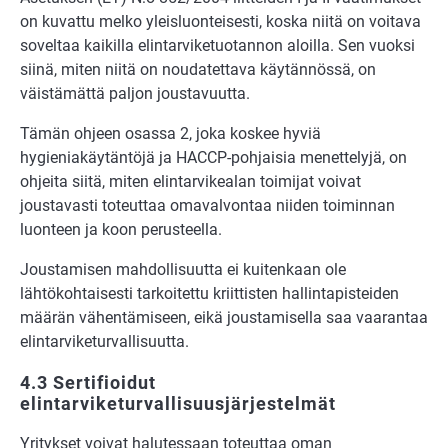
on kuvattu melko yleisluonteisesti, koska niitä on voitava
soveltaa kaikilla elintarviketuotannon aloilla. Sen vuoksi
siinä, miten niitä on noudatettava käytännössä, on
väistämättä paljon joustavuutta.
Tämän ohjeen osassa 2, joka koskee hyviä
hygieniakäytäntöjä ja HACCP-pohjaisia menettelyjä, on
ohjeita siitä, miten elintarvikealan toimijat voivat
joustavasti toteuttaa omavalvontaa niiden toiminnan
luonteen ja koon perusteella.
Joustamisen mahdollisuutta ei kuitenkaan ole
lähtökohtaisesti tarkoitettu kriittisten hallintapisteiden
määrän vähentämiseen, eikä joustamisella saa vaarantaa
elintarviketurvallisuutta.
4.3 Sertifioidut
elintarviketurvallisuusjärjestelmät
Yritykset voivat halutessaan toteuttaa oman