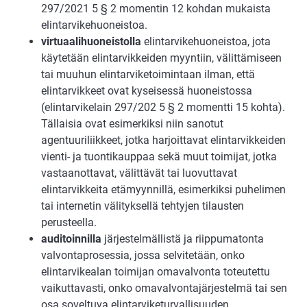
297/2021 5 § 2 momentin 12 kohdan mukaista
elintarvikehuoneistoa.
virtuaalihuoneistolla
elintarvikehuoneistoa, jota
käytetään elintarvikkeiden myyntiin, välittämiseen
tai muuhun elintarviketoimintaan ilman, että
elintarvikkeet ovat kyseisessä huoneistossa
(elintarvikelain 297/202 5 § 2 momentti 15 kohta).
Tällaisia ovat esimerkiksi niin sanotut
agentuuriliikkeet, jotka harjoittavat elintarvikkeiden
vienti- ja tuontikauppaa sekä muut toimijat, jotka
vastaanottavat, välittävät tai luovuttavat
elintarvikkeita etämyynnillä, esimerkiksi puhelimen
tai internetin välityksellä tehtyjen tilausten
perusteella.
auditoinnilla
järjestelmällistä ja riippumatonta
valvontaprosessia, jossa selvitetään, onko
elintarvikealan toimijan omavalvonta toteutettu
vaikuttavasti, onko omavalvontajärjestelmä tai sen
osa soveltuva elintarviketurvallisuuden