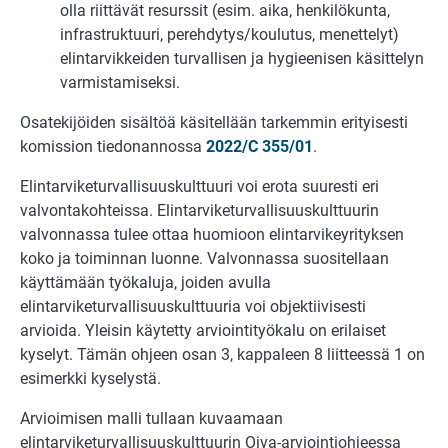
olla riittävät resurssit (esim. aika, henkilökunta,
infrastruktuuri, perehdytys/koulutus, menettelyt)
elintarvikkeiden turvallisen ja hygieenisen käsittelyn
varmistamiseksi.
Osatekijöiden sisältöä käsitellään tarkemmin erityisesti
komission tiedonannossa
2022/C 355/01
.
Elintarviketurvallisuuskulttuuri voi erota suuresti eri
valvontakohteissa. Elintarviketurvallisuuskulttuurin
valvonnassa tulee ottaa huomioon elintarvikeyrityksen
koko ja toiminnan luonne. Valvonnassa suositellaan
käyttämään työkaluja, joiden avulla
elintarviketurvallisuuskulttuuria voi objektiivisesti
arvioida. Yleisin käytetty arviointityökalu on erilaiset
kyselyt. Tämän ohjeen osan 3, kappaleen 8 liitteessä 1 on
esimerkki kyselystä.
Arvioimisen malli tullaan kuvaamaan
elintarviketurvallisuuskulttuurin Oiva-arviointiohjeessa