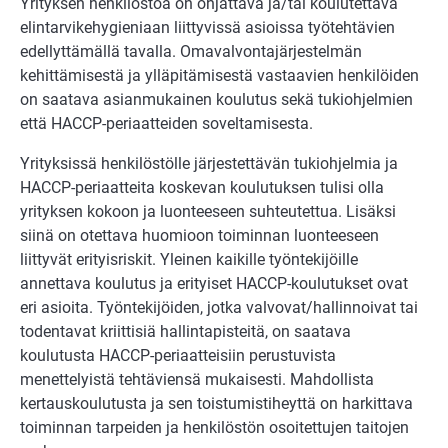
Yrityksen henkilöstöä on ohjattava ja/tai koulutettava
elintarvikehygieniaan liittyvissä asioissa työtehtävien
edellyttämällä tavalla. Omavalvontajärjestelmän
kehittämisestä ja ylläpitämisestä vastaavien henkilöiden
on saatava asianmukainen koulutus sekä tukiohjelmien
että HACCP-periaatteiden soveltamisesta.
Yrityksissä henkilöstölle järjestettävän tukiohjelmia ja
HACCP-periaatteita koskevan koulutuksen tulisi olla
yrityksen kokoon ja luonteeseen suhteutettua. Lisäksi
siinä on otettava huomioon toiminnan luonteeseen
liittyvät erityisriskit. Yleinen kaikille työntekijöille
annettava koulutus ja erityiset HACCP-koulutukset ovat
eri asioita. Työntekijöiden, jotka valvovat/hallinnoivat tai
todentavat kriittisiä hallintapisteitä, on saatava
koulutusta HACCP-periaatteisiin perustuvista
menettelyistä tehtäviensä mukaisesti. Mahdollista
kertauskoulutusta ja sen toistumistiheyttä on harkittava
toiminnan tarpeiden ja henkilöstön osoitettujen taitojen