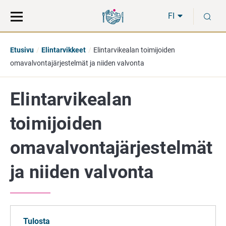
Siirry
Siirry
H
suoraan
koko
FI
sisältöön
sivuston
hakuun
Etusivu
Elintarvikkeet
Elintarvikealan toimijoiden
omavalvontajärjestelmät ja niiden valvonta
Elintarvikealan
toimijoiden
omavalvontajärjestelmät
ja niiden valvonta
Tulosta