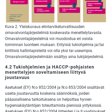
Kuva 2. Yleiskuvaus elintarviketurvallisuuden
omavalvontajärjestelmiä koskevasta menettelytavasta.
Omavalvontajärjestelmä voi muodostua eri osista
toiminnan luonteen mukaan. Erityisiä tukiohjelmia ja/tai
kriittisiä hallintapisteitä voi olla yksi tai useampia.
Omavalvontajärjestelmään sisältyy aina tukijärjestelmä.
4.2 Tukiohjelmien ja HACCP-pohjaisten
menettelyjen soveltamiseen liittyvä
joustavuus
Asetukset (EY) N:o 852/2004 ja N:o 853/2004 sisältävät
useita joustavuutta koskevia säännöksiä, joiden
pääasiallisena tarkoituksena on helpottaa hyvien
hygieniakäytäntöjen toteuttamista pienissä yrityksissä.
Asetuksen (EY) N:o 852/2004 liitteiden I ja II vaatimukset