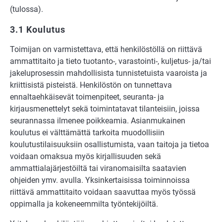
(tulossa).
3.1 Koulutus
Toimijan on varmistettava, että henkilöstöllä on riittävä
ammattitaito ja tieto tuotanto-, varastointi-, kuljetus- ja/tai
jakeluprosessin mahdollisista tunnistetuista vaaroista ja
kriittisistä pisteistä. Henkilöstön on tunnettava
ennaltaehkäisevät toimenpiteet, seuranta- ja
kirjausmenettelyt sekä toimintatavat tilanteisiin, joissa
seurannassa ilmenee poikkeamia. Asianmukainen
koulutus ei välttämättä tarkoita muodollisiin
koulutustilaisuuksiin osallistumista, vaan taitoja ja tietoa
voidaan omaksua myös kirjallisuuden sekä
ammattialajärjestöiltä tai viranomaisilta saatavien
ohjeiden ymv. avulla. Yksinkertaisissa toiminnoissa
riittävä ammattitaito voidaan saavuttaa myös työssä
oppimalla ja kokeneemmilta työntekijöiltä.