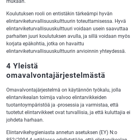
mukaan.
Koulutuksen rooli on entistäkin tärkeämpi hyvän
elintarviketurvallisuuskulttuurin toteuttamisessa. Hyvä
elintarviketurvallisuuskulttuuri voidaan usein saavuttaa
parhaiten juuri koulutuksen avulla, ja sillä voidaan myös
korjata epäkohtia, jotka on havaittu
elintarviketurvallisuuskulttuurin arvioinnin yhteydessä.
4 Yleistä
omavalvontajärjestelmästä
Omavalvontajärjestelmä on käytännön työkalu, jolla
elintarvikealan toimija valvoo elintarvikkeiden
tuotantoympäristöä ja -prosessia ja varmistaa, että
tuotetut elintarvikkeet ovat turvallisia, ja että kuluttajia ei
johdeta harhaan.
Elintarvikehygieniasta annetun asetuksen (EY) N:o
852/2004 4 artiklassa edellytetään, että elintarvikealan