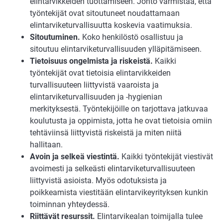
elintarvikkeiden tuottamiseen. Johto varmistaa, että
työntekijät ovat sitoutuneet noudattamaan
elintarviketurvallisuutta koskevia vaatimuksia.
Sitoutuminen.
Koko henkilöstö osallistuu ja
sitoutuu elintarviketurvallisuuden ylläpitämiseen.
Tietoisuus ongelmista ja riskeistä.
Kaikki
työntekijät ovat tietoisia elintarvikkeiden
turvallisuuteen liittyvistä vaaroista ja
elintarviketurvallisuuden ja -hygienian
merkityksestä. Työntekijöille on tarjottava jatkuvaa
koulutusta ja oppimista, jotta he ovat tietoisia omiin
tehtäviinsä liittyvistä riskeistä ja miten niitä
hallitaan.
Avoin ja selkeä viestintä.
Kaikki työntekijät viestivät
avoimesti ja selkeästi elintarviketurvallisuuteen
liittyvistä asioista. Myös odotuksista ja
poikkeamista viestitään elintarvikeyrityksen kunkin
toiminnan yhteydessä.
Riittävät resurssit.
Elintarvikealan toimijalla tulee