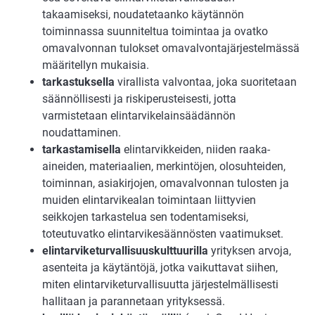
takaamiseksi, noudatetaanko käytännön
toiminnassa suunniteltua toimintaa ja ovatko
omavalvonnan tulokset omavalvontajärjestelmässä
määritellyn mukaisia.
tarkastuksella
virallista valvontaa, joka suoritetaan
säännöllisesti ja riskiperusteisesti, jotta
varmistetaan elintarvikelainsäädännön
noudattaminen.
tarkastamisella
elintarvikkeiden, niiden raaka-
aineiden, materiaalien, merkintöjen, olosuhteiden,
toiminnan, asiakirjojen, omavalvonnan tulosten ja
muiden elintarvikealan toimintaan liittyvien
seikkojen tarkastelua sen todentamiseksi,
toteutuvatko elintarvikesäännösten vaatimukset.
elintarviketurvallisuuskulttuurilla
yrityksen arvoja,
asenteita ja käytäntöjä, jotka vaikuttavat siihen,
miten elintarviketurvallisuutta järjestelmällisesti
hallitaan ja parannetaan yrityksessä.