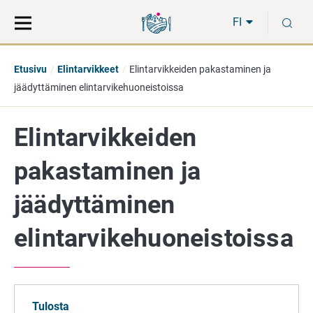
Siirry
Siirry
H
suoraan
koko
FI
sisältöön
sivuston
hakuun
Etusivu
Elintarvikkeet
Elintarvikkeiden pakastaminen ja
jäädyttäminen elintarvikehuoneistoissa
Elintarvikkeiden
pakastaminen ja
jäädyttäminen
elintarvikehuoneistoissa
Tulosta