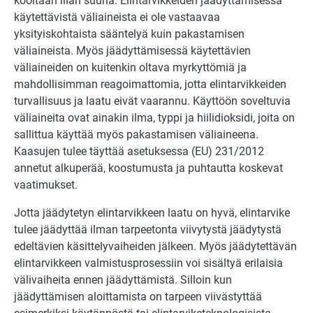
kooltaan liian suuria. Elintarvikkeiden jäädyttämisessä
käytettävistä väliaineista ei ole vastaavaa
yksityiskohtaista sääntelyä kuin pakastamisen
väliaineista. Myös jäädyttämisessä käytettävien
väliaineiden on kuitenkin oltava myrkyttömiä ja
mahdollisimman reagoimattomia, jotta elintarvikkeiden
turvallisuus ja laatu eivät vaarannu. Käyttöön soveltuvia
väliaineita ovat ainakin ilma, typpi ja hiilidioksidi, joita on
sallittua käyttää myös pakastamisen väliaineena.
Kaasujen tulee täyttää asetuksessa (EU) 231/2012
annetut alkuperää, koostumusta ja puhtautta koskevat
vaatimukset.
Jotta jäädytetyn elintarvikkeen laatu on hyvä, elintarvike
tulee jäädyttää ilman tarpeetonta viivytystä jäädytystä
edeltävien käsittelyvaiheiden jälkeen. Myös jäädytettävän
elintarvikkeen valmistusprosessiin voi sisältyä erilaisia
välivaiheita ennen jäädyttämistä. Silloin kun
jäädyttämisen aloittamista on tarpeen viivästyttää