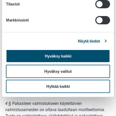
Tilastot
ohjeistettu tarkemmin
kappaleessa 5.2
.
Maa- ja metsätalousministeriön asetus pakasteista
Markkinointi
818/2012 (jäljempänä MMMa 818/2012) mukaisesti
3 §
Pakastetulla elintarvikkeella (pakaste) tarkoitetaan
elintarviketta,
Näytä tiedot
joka on jäädytetty pakastamiseksi kutsutulla
jäädytysmenetelmällä, jossa maksimaalinen
Hyväksy kaikki
kiteenmuodostus etenee elintarviketyypistä riippuen
mahdollisimman nopeasti,
Hyväksy valitut
jonka lopullinen lämpötila pidetään lämmön
tasaantumisen jälkeen -18 °C:ssa tai sitä
Hylkää kaikki
kylmempänä elintarvikkeen kaikissa osissa, ja
joka myydään tai muuten luovutetaan pakastettuna.
4 § Pakasteen valmistukseen käytettävien
valmistusaineiden on oltava laadultaan moitteettomia.
Tuote on valmistettava, jäähdytettävä ja pakastettava