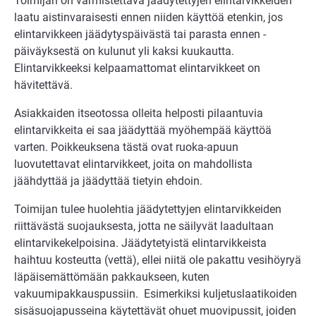
Toimijan on varmistettava jäädytettyjen elintarvikkeiden
laatu aistinvaraisesti ennen niiden käyttöä etenkin, jos
elintarvikkeen jäädytyspäivästä tai parasta ennen -
päiväyksestä on kulunut yli kaksi kuukautta.
Elintarvikkeeksi kelpaamattomat elintarvikkeet on
hävitettävä.
Asiakkaiden itseotossa olleita helposti pilaantuvia
elintarvikkeita ei saa jäädyttää myöhempää käyttöä
varten. Poikkeuksena tästä ovat ruoka-apuun
luovutettavat elintarvikkeet, joita on mahdollista
jäähdyttää ja jäädyttää tietyin ehdoin.
Toimijan tulee huolehtia jäädytettyjen elintarvikkeiden
riittävästä suojauksesta, jotta ne säilyvät laadultaan
elintarvikekelpoisina. Jäädytetyistä elintarvikkeista
haihtuu kosteutta (vettä), ellei niitä ole pakattu vesihöyryä
läpäisemättömään pakkaukseen, kuten
vakuumipakkauspussiin. Esimerkiksi kuljetuslaatikoiden
sisäsuojapusseina käytettävät ohuet muovipussit, joiden