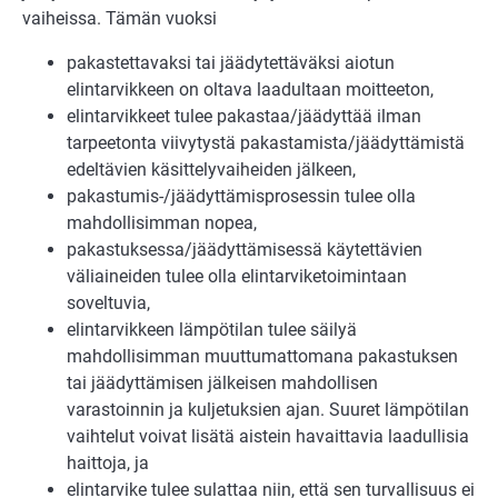
vaiheissa. Tämän vuoksi
pakastettavaksi tai jäädytettäväksi aiotun
elintarvikkeen on oltava laadultaan moitteeton,
elintarvikkeet tulee pakastaa/jäädyttää ilman
tarpeetonta viivytystä pakastamista/jäädyttämistä
edeltävien käsittelyvaiheiden jälkeen,
pakastumis-/jäädyttämisprosessin tulee olla
mahdollisimman nopea,
pakastuksessa/jäädyttämisessä käytettävien
väliaineiden tulee olla elintarviketoimintaan
soveltuvia,
elintarvikkeen lämpötilan tulee säilyä
mahdollisimman muuttumattomana pakastuksen
tai jäädyttämisen jälkeisen mahdollisen
varastoinnin ja kuljetuksien ajan. Suuret lämpötilan
vaihtelut voivat lisätä aistein havaittavia laadullisia
haittoja, ja
elintarvike tulee sulattaa niin, että sen turvallisuus ei