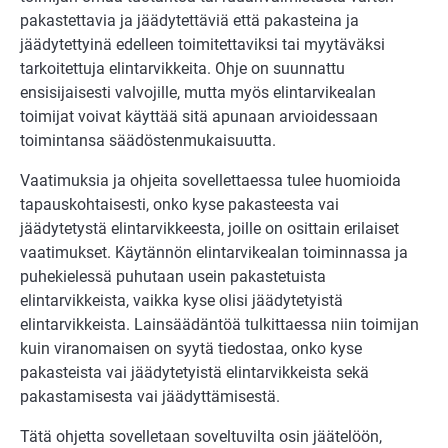
pakastettavia ja jäädytettäviä että pakasteina ja
jäädytettyinä edelleen toimitettaviksi tai myytäväksi
tarkoitettuja elintarvikkeita. Ohje on suunnattu
ensisijaisesti valvojille, mutta myös elintarvikealan
toimijat voivat käyttää sitä apunaan arvioidessaan
toimintansa säädöstenmukaisuutta.
Vaatimuksia ja ohjeita sovellettaessa tulee huomioida
tapauskohtaisesti, onko kyse pakasteesta vai
jäädytetystä elintarvikkeesta, joille on osittain erilaiset
vaatimukset. Käytännön elintarvikealan toiminnassa ja
puhekielessä puhutaan usein pakastetuista
elintarvikkeista, vaikka kyse olisi jäädytetyistä
elintarvikkeista. Lainsäädäntöä tulkittaessa niin toimijan
kuin viranomaisen on syytä tiedostaa, onko kyse
pakasteista vai jäädytetyistä elintarvikkeista sekä
pakastamisesta vai jäädyttämisestä.
Tätä ohjetta sovelletaan soveltuvilta osin jäätelöön,