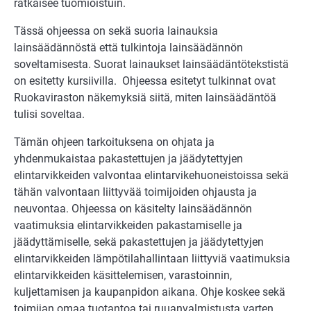
ratkaisee tuomioistuin.
Tässä ohjeessa on sekä suoria lainauksia
lainsäädännöstä että tulkintoja lainsäädännön
soveltamisesta. Suorat lainaukset lainsäädäntötekstistä
on esitetty kursiivilla. Ohjeessa esitetyt tulkinnat ovat
Ruokaviraston näkemyksiä siitä, miten lainsäädäntöä
tulisi soveltaa.
Tämän ohjeen tarkoituksena on ohjata ja
yhdenmukaistaa pakastettujen ja jäädytettyjen
elintarvikkeiden valvontaa elintarvikehuoneistoissa sekä
tähän valvontaan liittyvää toimijoiden ohjausta ja
neuvontaa. Ohjeessa on käsitelty lainsäädännön
vaatimuksia elintarvikkeiden pakastamiselle ja
jäädyttämiselle, sekä pakastettujen ja jäädytettyjen
elintarvikkeiden lämpötilahallintaan liittyviä vaatimuksia
elintarvikkeiden käsittelemisen, varastoinnin,
kuljettamisen ja kaupanpidon aikana. Ohje koskee sekä
toimijan omaa tuotantoa tai ruuanvalmistusta varten