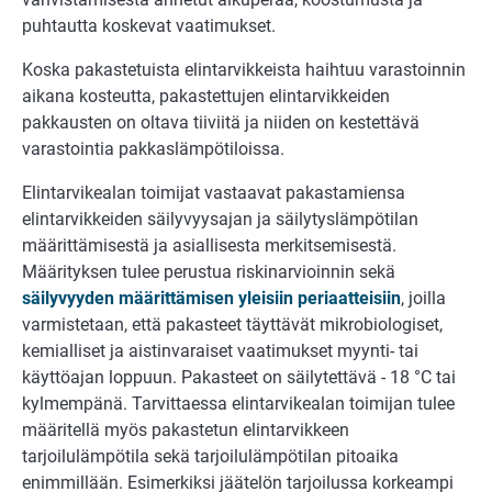
puhtautta koskevat vaatimukset.
Koska pakastetuista elintarvikkeista haihtuu varastoinnin
aikana kosteutta, pakastettujen elintarvikkeiden
pakkausten on oltava tiiviitä ja niiden on kestettävä
varastointia pakkaslämpötiloissa.
Elintarvikealan toimijat vastaavat pakastamiensa
elintarvikkeiden säilyvyysajan ja säilytyslämpötilan
määrittämisestä ja asiallisesta merkitsemisestä.
Määrityksen tulee perustua riskinarvioinnin sekä
säilyvyyden määrittämisen yleisiin periaatteisiin
, joilla
varmistetaan, että pakasteet täyttävät mikrobiologiset,
kemialliset ja aistinvaraiset vaatimukset myynti- tai
käyttöajan loppuun. Pakasteet on säilytettävä - 18 °C tai
kylmempänä. Tarvittaessa elintarvikealan toimijan tulee
määritellä myös pakastetun elintarvikkeen
tarjoilulämpötila sekä tarjoilulämpötilan pitoaika
enimmillään. Esimerkiksi jäätelön tarjoilussa korkeampi