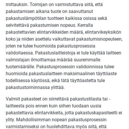
mittauksin. Toimijan on varmistuttava siitä, että
pakastamisen aikana tuote on saavuttanut
pakastuslämpötilan tuotteen kaikissa osissa sekä
selvitettävä pakastumisen nopeus. Kerralla
pakastettavien elintarvikkeiden määrä, elintarvikeyksikön
koko ja niiden asettelu vaikuttavat pakastumisnopeuteen,
joten ne tulee huomioida pakastusprosessia
validoitaessa. Pakastuslaitteistoja ei tule käyttää laitteen
valmistajan ilmoittamaa määrää suuremmalle
tuotemäärälle. Pakastusprosessin validoinnissa tulee
huomioida pakastuslaitteen maksimaalinen täyttöaste
todellisessa käytössä, eikä tätä täyttöastetta tule
pakastustoiminnassa ylittää.
Valmiit pakasteet on siirrettävä pakastustilasta tai -
laitteesta pois ennen kuin siihen tuodaan uusia
pakastettavia elintarvikkeita, jotta pakastuskapasiteetti ei
ylity. Mahdollisimman nopean pakastusprosessin
varmistamiseksi on huolehdittava myös siitä, että