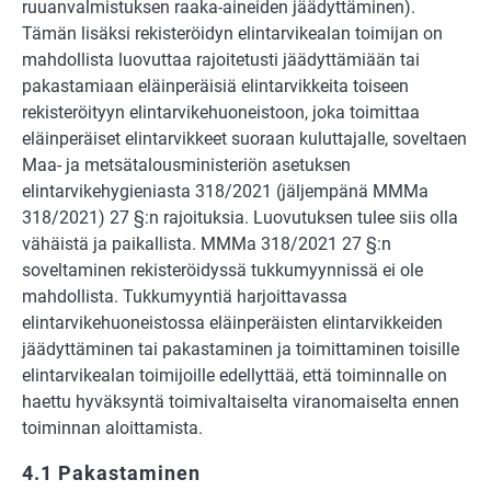
ruuanvalmistuksen raaka-aineiden jäädyttäminen).
Tämän lisäksi rekisteröidyn elintarvikealan toimijan on
mahdollista luovuttaa rajoitetusti jäädyttämiään tai
pakastamiaan eläinperäisiä elintarvikkeita toiseen
rekisteröityyn elintarvikehuoneistoon, joka toimittaa
eläinperäiset elintarvikkeet suoraan kuluttajalle, soveltaen
Maa- ja metsätalousministeriön asetuksen
elintarvikehygieniasta 318/2021 (jäljempänä MMMa
318/2021) 27 §:n rajoituksia. Luovutuksen tulee siis olla
vähäistä ja paikallista. MMMa 318/2021 27 §:n
soveltaminen rekisteröidyssä tukkumyynnissä ei ole
mahdollista. Tukkumyyntiä harjoittavassa
elintarvikehuoneistossa eläinperäisten elintarvikkeiden
jäädyttäminen tai pakastaminen ja toimittaminen toisille
elintarvikealan toimijoille edellyttää, että toiminnalle on
haettu hyväksyntä toimivaltaiselta viranomaiselta ennen
toiminnan aloittamista.
4.1 Pakastaminen