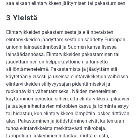
saa aikaan elintarvikkeen jäätymisen tai pakastumisen.
3 Yleistä
Elintarvikkeiden pakastamisesta ja eläinperäisten
elintarvikkeiden jäädyttämisestä on säädetty Euroopan
unionin lainsäädännössä ja Suomen kansallisessa
lainsäädännössä. Elintarvikkeiden pakastaminen tai
jäädyttäminen on helppokäyttöinen ja tunnettu
säilöntämenetelmä. Pakastamista ja jäädyttämistä
käytetään yleisesti ja useissa elintarvikeketjun vaiheissa
elintarvikkeiden säilyvyysajan pidentämiseksi ja
ruokahävikin vähentämiseksi. Näiden menetelmien
käyttäminen perustuu siihen, että elintarvikkeita pilaavien
ja tauteja aiheuttavien mikrobien kasvu ja toiminta estyy
tai hidastuu, kun elintarvikkeen lämpötila laskee riittävän
alas. Pakastaminen ja jäädyttäminen eivät kuitenkaan
tuhoa elintarvikkeista merkittävästi mikrobeja.
Lämpötilan laskeminen hidastaa, mutta ei estä,