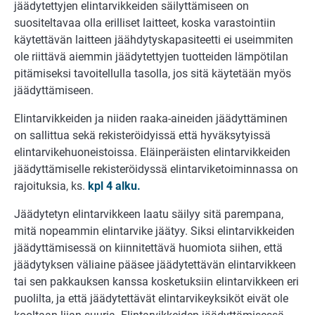
jäädytettyjen elintarvikkeiden säilyttämiseen on
suositeltavaa olla erilliset laitteet, koska varastointiin
käytettävän laitteen jäähdytyskapasiteetti ei useimmiten
ole riittävä aiemmin jäädytettyjen tuotteiden lämpötilan
pitämiseksi tavoitellulla tasolla, jos sitä käytetään myös
jäädyttämiseen.
Elintarvikkeiden ja niiden raaka-aineiden jäädyttäminen
on sallittua sekä rekisteröidyissä että hyväksytyissä
elintarvikehuoneistoissa. Eläinperäisten elintarvikkeiden
jäädyttämiselle rekisteröidyssä elintarviketoiminnassa on
rajoituksia, ks.
kpl 4 alku.
Jäädytetyn elintarvikkeen laatu säilyy sitä parempana,
mitä nopeammin elintarvike jäätyy. Siksi elintarvikkeiden
jäädyttämisessä on kiinnitettävä huomiota siihen, että
jäädytyksen väliaine pääsee jäädytettävän elintarvikkeen
tai sen pakkauksen kanssa kosketuksiin elintarvikkeen eri
puolilta, ja että jäädytettävät elintarvikeyksiköt eivät ole