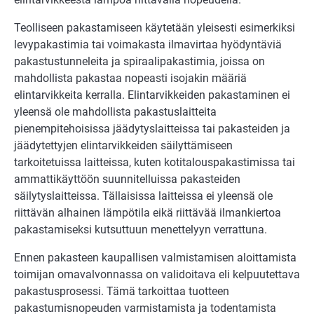
Teolliseen pakastamiseen käytetään yleisesti esimerkiksi
levypakastimia tai voimakasta ilmavirtaa hyödyntäviä
pakastustunneleita ja spiraalipakastimia, joissa on
mahdollista pakastaa nopeasti isojakin määriä
elintarvikkeita kerralla. Elintarvikkeiden pakastaminen ei
yleensä ole mahdollista pakastuslaitteita
pienempitehoisissa jäädytyslaitteissa tai pakasteiden ja
jäädytettyjen elintarvikkeiden säilyttämiseen
tarkoitetuissa laitteissa, kuten kotitalouspakastimissa tai
ammattikäyttöön suunnitelluissa pakasteiden
säilytyslaitteissa. Tällaisissa laitteissa ei yleensä ole
riittävän alhainen lämpötila eikä riittävää ilmankiertoa
pakastamiseksi kutsuttuun menettelyyn verrattuna.
Ennen pakasteen kaupallisen valmistamisen aloittamista
toimijan omavalvonnassa on validoitava eli kelpuutettava
pakastusprosessi. Tämä tarkoittaa tuotteen
pakastumisnopeuden varmistamista ja todentamista