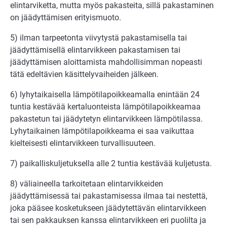
elintarviketta, mutta myös pakasteita, sillä pakastaminen
on jäädyttämisen erityismuoto.
5) ilman tarpeetonta viivytystä pakastamisella tai
jäädyttämisellä elintarvikkeen pakastamisen tai
jäädyttämisen aloittamista mahdollisimman nopeasti
tätä edeltävien käsittelyvaiheiden jälkeen.
6) lyhytaikaisella lämpötilapoikkeamalla enintään 24
tuntia kestävää kertaluonteista lämpötilapoikkeamaa
pakastetun tai jäädytetyn elintarvikkeen lämpötilassa.
Lyhytaikainen lämpötilapoikkeama ei saa vaikuttaa
kielteisesti elintarvikkeen turvallisuuteen.
7) paikalliskuljetuksella alle 2 tuntia kestävää kuljetusta.
8) väliaineella tarkoitetaan elintarvikkeiden
jäädyttämisessä tai pakastamisessa ilmaa tai nestettä,
joka pääsee kosketukseen jäädytettävän elintarvikkeen
tai sen pakkauksen kanssa elintarvikkeen eri puolilta ja