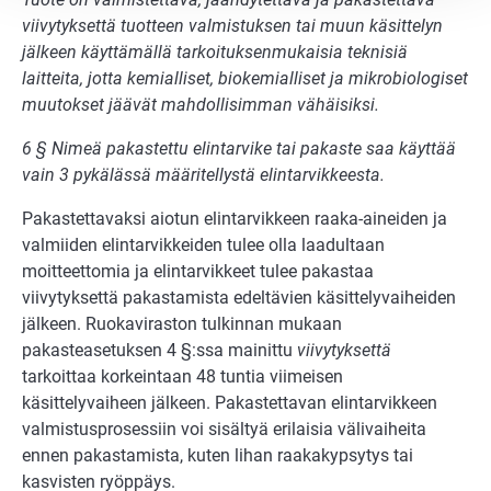
viivytyksettä tuotteen valmistuksen tai muun käsittelyn
jälkeen käyttämällä tarkoituksenmukaisia teknisiä
laitteita, jotta kemialliset, biokemialliset ja mikrobiologiset
muutokset jäävät mahdollisimman vähäisiksi.
6 § Nimeä pakastettu elintarvike tai pakaste saa käyttää
vain 3 pykälässä määritellystä elintarvikkeesta.
Pakastettavaksi aiotun elintarvikkeen raaka-aineiden ja
valmiiden elintarvikkeiden tulee olla laadultaan
moitteettomia ja elintarvikkeet tulee pakastaa
viivytyksettä pakastamista edeltävien käsittelyvaiheiden
jälkeen. Ruokaviraston tulkinnan mukaan
pakasteasetuksen 4 §:ssa mainittu
viivytyksettä
tarkoittaa korkeintaan 48 tuntia viimeisen
käsittelyvaiheen jälkeen. Pakastettavan elintarvikkeen
valmistusprosessiin voi sisältyä erilaisia välivaiheita
ennen pakastamista, kuten lihan raakakypsytys tai
kasvisten ryöppäys.