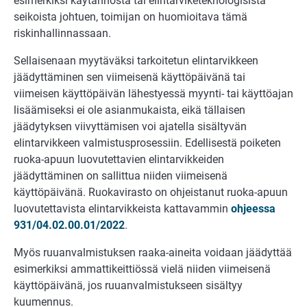
esimerkiksi käytännöstä tai elintarviketeknologisista
seikoista johtuen, toimijan on huomioitava tämä
riskinhallinnassaan.
Sellaisenaan myytäväksi tarkoitetun elintarvikkeen
jäädyttäminen sen viimeisenä käyttöpäivänä tai
viimeisen käyttöpäivän lähestyessä myynti- tai käyttöajan
lisäämiseksi ei ole asianmukaista, eikä tällaisen
jäädytyksen viivyttämisen voi ajatella sisältyvän
elintarvikkeen valmistusprosessiin. Edellisestä poiketen
ruoka-apuun luovutettavien elintarvikkeiden
jäädyttäminen on sallittua niiden viimeisenä
käyttöpäivänä. Ruokavirasto on ohjeistanut ruoka-apuun
luovutettavista elintarvikkeista kattavammin
ohjeessa
931/04.02.00.01/2022
.
Myös ruuanvalmistuksen raaka-aineita voidaan jäädyttää
esimerkiksi ammattikeittiössä vielä niiden viimeisenä
käyttöpäivänä, jos ruuanvalmistukseen sisältyy
kuumennus.