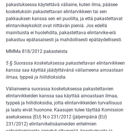
pakastuksessa käytettävä väliaine, kuten ilma, pääsee
kosketuksiin pakastettavan elintarvikkeen tai sen
pakkauksen kanssa sen eri puolilta, ja että pakastettavat
elintarvikeyksiköt ovat riittävän pieniä. Jos edellä
mainituista ei huolehdita, pakastettava elintarvike-erä
pakastuu epätasaisesti ja mahdollisesti epätäydellisesti.
MMMa 818/2012 pakasteista
5 § Suorassa kosketuksessa pakastettavan elintarvikkeen
kanssa saa käyttää jäädyttävänä väliaineena ainoastaan
ilmaa, typpeä ja hiilidioksidia.
Väliaineena suorassa kosketuksessa pakastettavien
elintarvikkeiden kanssa saa käyttää ainoastaan ilmaa,
typpeä ja hiilidioksidia, jotta elintarvikkeiden turvallisuus
ja laatu eivät huonone. Kaasujen tulee täyttää Komission
asetuksessa (EU) N:o 231/2012 (jäljempänä (EU)
231/2012) elintarvikelisäaineiden eritelmien
vahvistamisesta annetut alkuperää, koostumusta ja