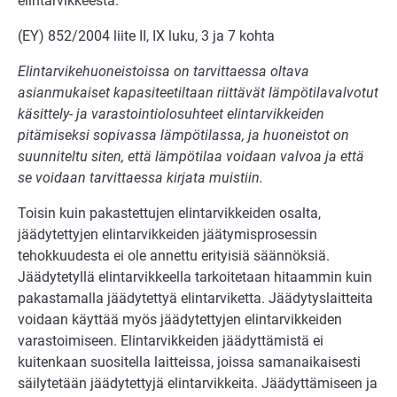
elintarvikkeesta.
(EY) 852/2004 liite II, IX luku, 3 ja 7 kohta
Elintarvikehuoneistoissa on tarvittaessa oltava
asianmukaiset kapasiteetiltaan riittävät lämpötilavalvotut
käsittely- ja varastointiolosuhteet elintarvikkeiden
pitämiseksi sopivassa lämpötilassa, ja huoneistot on
suunniteltu siten, että lämpötilaa voidaan valvoa ja että
se voidaan tarvittaessa kirjata muistiin.
Toisin kuin pakastettujen elintarvikkeiden osalta,
jäädytettyjen elintarvikkeiden jäätymisprosessin
tehokkuudesta ei ole annettu erityisiä säännöksiä.
Jäädytetyllä elintarvikkeella tarkoitetaan hitaammin kuin
pakastamalla jäädytettyä elintarviketta. Jäädytyslaitteita
voidaan käyttää myös jäädytettyjen elintarvikkeiden
varastoimiseen. Elintarvikkeiden jäädyttämistä ei
kuitenkaan suositella laitteissa, joissa samanaikaisesti
säilytetään jäädytettyjä elintarvikkeita. Jäädyttämiseen ja