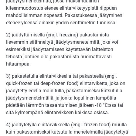
jäädytysmenetelmää, jossa maksimaalinen
kiteenmuodostus etenee elintarviketyypistä riippuen
mahdollisimman nopeasti. Pakastuksessa jäätyminen
etenee yleensä ainakin yhden senttimetrin tunnissa.
2) jäädyttämisellä (engl. freezing) pakastamista
lievemmin säänneltyä jäädytysmenetelmää, joka voi
esimerkiksi jäädyttämiseen käytettävän laitteiston
tehosta johtuen olla pakastamista huomattavasti
hitaampaa.
3) pakastetulla elintarvikkeella tai pakasteella (engl.
quick-frozen tai deep-frozen food) elintarviketta, joka on
jäädytetty edellä mainitulla, pakastamiseksi kutsutulla
jäädytysmenetelmällä, ja jonka lopullinen lämpötila
pidetään lämmön tasaantumisen jälkeen -18 °C:ssa tai
sitä kylmempänä elintarvikkeen kaikissa osissa.
4) jäädytetyllä elintarvikkeella (engl. frozen food) muulla
kuin pakastamiseksi kutsutulla menetelmällä jäädytettyä