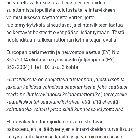
on vältettävä kaikissa vaiheissa ennen niiden
sulattamista lopullista kulutusta tai elintarvikkeen
valmistuksessa käyttämistä varten, jotta
ruokamyrkytyksiä aiheuttavat ja elintarvikkeen laatua
heikentävät bakteerit eivät pääse lisääntymään. Tästä
huolehditaan katkeamattoman kylmäketjun avulla.
Euroopan parlamentin ja neuvoston asetus (EY) N:o
852/2004 elintarvikehygieniasta (jäljempänä (EY)
852/2004) liite II, IX luku, 3 kohta
Elintarvikkeita on suojattava tuotannon, jalostuksen ja
jakelun kaikissa vaiheissa saastumiselta, joka saattaisi
tehdä ne ihmisravinnoksi kelpaamattomiksi, terveydelle
vaarallisiksi tai saastuneiksi siten, että niitä ei enää
kohtuudella voitaisi pitää siinä kunnossa käytettävinä.
Elintarvikealan toimijoiden on varmistettava
pakastettujen ja jäädytettyjen elintarvikkeiden turvallisuus
ja hyvä laatu kaikissa käsittely- ja valmistusprosessin