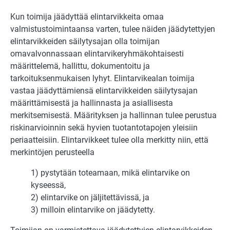
Kun toimija jäädyttää elintarvikkeita omaa
valmistustoimintaansa varten, tulee näiden jäädytettyjen
elintarvikkeiden säilytysajan olla toimijan
omavalvonnassaan elintarvikeryhmäkohtaisesti
määrittelemä, hallittu, dokumentoitu ja
tarkoituksenmukaisen lyhyt. Elintarvikealan toimija
vastaa jäädyttämiensä elintarvikkeiden säilytysajan
määrittämisestä ja hallinnasta ja asiallisesta
merkitsemisestä. Määrityksen ja hallinnan tulee perustua
riskinarvioinnin sekä hyvien tuotantotapojen yleisiin
periaatteisiin. Elintarvikkeet tulee olla merkitty niin, että
merkintöjen perusteella
1) pystytään toteamaan, mikä elintarvike on
kyseessä,
2) elintarvike on jäljitettävissä, ja
3) milloin elintarvike on jäädytetty.