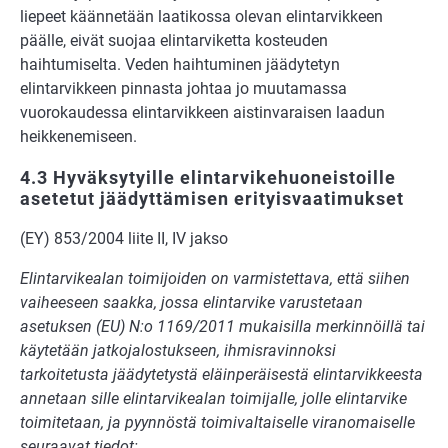
liepeet käännetään laatikossa olevan elintarvikkeen
päälle, eivät suojaa elintarviketta kosteuden
haihtumiselta. Veden haihtuminen jäädytetyn
elintarvikkeen pinnasta johtaa jo muutamassa
vuorokaudessa elintarvikkeen aistinvaraisen laadun
heikkenemiseen.
4.3 Hyväksytyille elintarvikehuoneistoille
asetetut jäädyttämisen erityisvaatimukset
(EY) 853/2004 liite II, IV jakso
Elintarvikealan toimijoiden on varmistettava, että siihen
vaiheeseen saakka, jossa elintarvike varustetaan
asetuksen (EU) N:o 1169/2011 mukaisilla merkinnöillä tai
käytetään jatkojalostukseen, ihmisravinnoksi
tarkoitetusta jäädytetystä eläinperäisestä elintarvikkeesta
annetaan sille elintarvikealan toimijalle, jolle elintarvike
toimitetaan, ja pyynnöstä toimivaltaiselle viranomaiselle
seuraavat tiedot: