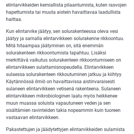
elintarvikkeiden kemiallista pilaantumista, kuten rasvojen
hapettumista tai muuta aistein havaittavaa laadullista
haittaa.
Kun elintarvike jäätyy, sen solurakenteessa oleva vesi
jäätyy ja samalla elintarvikkeen solurakenne rikkoontuu.
Mitä hitaampaa jäätyminen on, sitä enemmän
solurakenteen rikkoontumista tapahtuu. Lisäksi
merkittävä vaikutus solurakenteen rikkoontumiseen on
elintarvikkeen sulattamisnopeudella. Elintarvikkeen
sulaessa solurakenteen rikkoutuminen jatkuu ja kiihtyy.
Käytännössä ilmiö on havaittavissa aistinvaraisesti
sulaneen elintarvikkeen vetisenä rakenteena. Sulaneen
elintarvikkeen mikrobiologinen laatu myös heikkenee
muun muassa soluista vapautuneen veden ja sen
sisältämien ravinteiden takia nopeammin kuin tuoreen
vastaavan elintarvikkeen.
Pakastettujen ja jäädytettyjen elintarvikkeiden sulamista