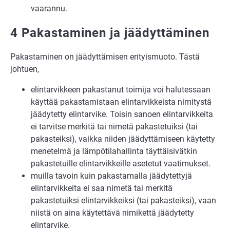
vaarannu.
4 Pakastaminen ja jäädyttäminen
Pakastaminen on jäädyttämisen erityismuoto. Tästä
johtuen,
elintarvikkeen pakastanut toimija voi halutessaan
käyttää pakastamistaan elintarvikkeista nimitystä
jäädytetty elintarvike. Toisin sanoen elintarvikkeita
ei tarvitse merkitä tai nimetä pakastetuiksi (tai
pakasteiksi), vaikka niiden jäädyttämiseen käytetty
menetelmä ja lämpötilahallinta täyttäisivätkin
pakastetuille elintarvikkeille asetetut vaatimukset.
muilla tavoin kuin pakastamalla jäädytettyjä
elintarvikkeita ei saa nimetä tai merkitä
pakastetuiksi elintarvikkeiksi (tai pakasteiksi), vaan
niistä on aina käytettävä nimikettä jäädytetty
elintarvike.