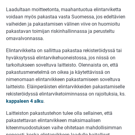
Laadultaan moitteetonta, maahantuotua elintarviketta
voidaan myös pakastaa vasta Suomessa, jos edeltävien
vaiheiden ja pakastamisen välinen viive on huomioitu
pakastavan toimijan riskinhallinnassa ja perusteltu
omavalvonnassa.
Elintarvikkeita on sallittua pakastaa rekisteröidyssä tai
hyväksytyssä elintarvikehuoneistossa, jos niissä on
tarkoitukseen soveltuva laitteisto. Olennaista on, että
pakastusmenetelmä on oikea ja käytettävissä on
nimenomaan elintarvikkeen pakastamiseen soveltuva
laitteisto. Eläinperäisten elintarvikkeiden pakastamiselle
rekisteröidyssä elintarviketoiminnassa on rajoituksia, ks.
kappaleen 4 alku
.
Laitteiston pakastustehon tulee olla sellainen, että
pakastettavan elintarvikkeen maksimaalisen
kiteenmuodostuksen vaihe ohitetaan mahdollisimman
nopeasti, koska elintarvikkeen laadulle haitalliset