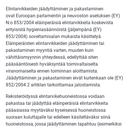
Elintarvikkeiden jäädyttäminen ja pakastaminen
ovat Euroopan parlamentin ja neuvoston asetuksen (EY)
N:o 853/2004 eläinperäisiä elintarvikkeita koskevista
erityisistä hygieniasäännöistä (jäljempänä (EY)
853/2004) soveltamisalan mukaista käsittelyä.
Eläinperäisten elintarvikkeiden jäädyttäminen tai
pakastaminen myyntiä varten, muuten kuin
vähittäismyynnin yhteydessä, edellyttää siten
pääsääntöisesti hyväksyntää toimivaltaiselta
viranomaiselta ennen toiminnan aloittamista.
Jäädyttäminen ja pakastaminen eivät kuitenkaan ole (EY)
852/2004 2 artiklan tarkoittamaa jalostamista.
Rekisteröidyssä elintarvikehuoneistossa voidaan
pakastaa tai jäädyttää eläinperäisiä elintarvikkeita
pääasiassa myytäväksi kyseisessä huoneistossa
suoraan kuluttajalle tai edelleen käsiteltäväksi siinä
huoneistossa, jossa jäädyttäminen tapahtuu (esimerkiksi