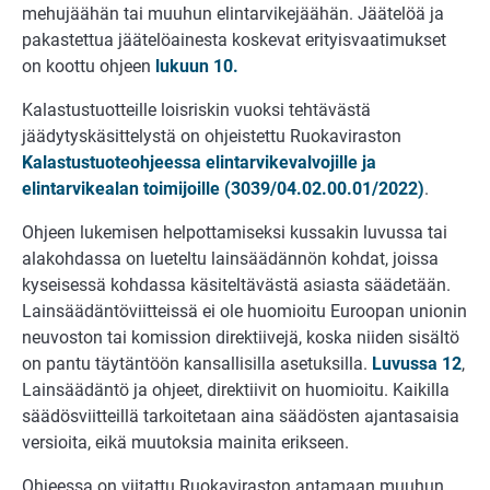
mehujäähän tai muuhun elintarvikejäähän. Jäätelöä ja
pakastettua jäätelöainesta koskevat erityisvaatimukset
on koottu ohjeen
lukuun 10.
Kalastustuotteille loisriskin vuoksi tehtävästä
jäädytyskäsittelystä on ohjeistettu Ruokaviraston
Kalastustuoteohjeessa elintarvikevalvojille ja
elintarvikealan toimijoille (3039/04.02.00.01/2022)
.
Ohjeen lukemisen helpottamiseksi kussakin luvussa tai
alakohdassa on lueteltu lainsäädännön kohdat, joissa
kyseisessä kohdassa käsiteltävästä asiasta säädetään.
Lainsäädäntöviitteissä ei ole huomioitu Euroopan unionin
neuvoston tai komission direktiivejä, koska niiden sisältö
on pantu täytäntöön kansallisilla asetuksilla.
Luvussa 12
,
Lainsäädäntö ja ohjeet, direktiivit on huomioitu. Kaikilla
säädösviitteillä tarkoitetaan aina säädösten ajantasaisia
versioita, eikä muutoksia mainita erikseen.
Ohjeessa on viitattu Ruokaviraston antamaan muuhun