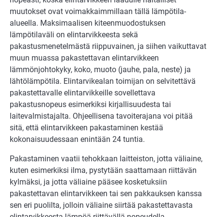
muutokset ovat voimakkaimmillaan tällä lämpötila-
alueella. Maksimaalisen kiteenmuodostuksen
lämpötilaväli on elintarvikkeesta sekä
pakastusmenetelmästä riippuvainen, ja siihen vaikuttavat
muun muassa pakastettavan elintarvikkeen
lämmönjohtokyky, koko, muoto (jauhe, pala, neste) ja
lähtölämpötila. Elintarvikealan toimijan on selvitettävä
pakastettavalle elintarvikkeille sovellettava
pakastusnopeus esimerkiksi kirjallisuudesta tai
laitevalmistajalta. Ohjeellisena tavoiterajana voi pitää
sitä, että elintarvikkeen pakastaminen kestää
kokonaisuudessaan enintään 24 tuntia.
Pakastaminen vaatii tehokkaan laitteiston, jotta väliaine,
kuten esimerkiksi ilma, pystytään saattamaan riittävän
kylmäksi, ja jotta väliaine pääsee kosketuksiin
pakastettavan elintarvikkeen tai sen pakkauksen kanssa
sen eri puolilta, jolloin väliaine siirtää pakastettavasta
elintarvikkeesta lämpöä riittävällä nopeudella.