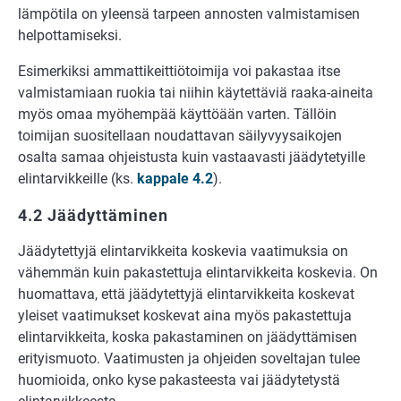
lämpötila on yleensä tarpeen annosten valmistamisen
helpottamiseksi.
Esimerkiksi ammattikeittiötoimija voi pakastaa itse
valmistamiaan ruokia tai niihin käytettäviä raaka-aineita
myös omaa myöhempää käyttöään varten. Tällöin
toimijan suositellaan noudattavan säilyvyysaikojen
osalta samaa ohjeistusta kuin vastaavasti jäädytetyille
elintarvikkeille (ks.
kappale 4.2
).
4.2 Jäädyttäminen
Jäädytettyjä elintarvikkeita koskevia vaatimuksia on
vähemmän kuin pakastettuja elintarvikkeita koskevia. On
huomattava, että jäädytettyjä elintarvikkeita koskevat
yleiset vaatimukset koskevat aina myös pakastettuja
elintarvikkeita, koska pakastaminen on jäädyttämisen
erityismuoto. Vaatimusten ja ohjeiden soveltajan tulee
huomioida, onko kyse pakasteesta vai jäädytetystä