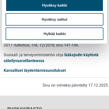
VRN: Toimenpide-esitys jodioidun ruokasuolan käytöstä
Hyväksy kaikki
Jodin luontaisista lähteistä ja jodin saannin
turvaamisesta
: VRN ja THL, 2019 Syödään yhdessä -
Hyväksy valitut
ruokasuositukset lapsiperheille, s 34-36.
Lisätietoa väestön jodin saannista:
Väestön jodin saanti ja
Hylkää kaikki
joditila
. Julkaisussa Ravitsemus Suomessa - Finravinto
2017 -tutkimus, THL 12/2018, sivu 141-146.
Sosiaali- ja terveysministeriön ohje
lääkejodin käytöstä
säteilyvaaratilanteessa
Kansalliset täydentämissuositukset
Sivu on viimeksi päivitetty 17.12.2025
RUOKAVIRASTO