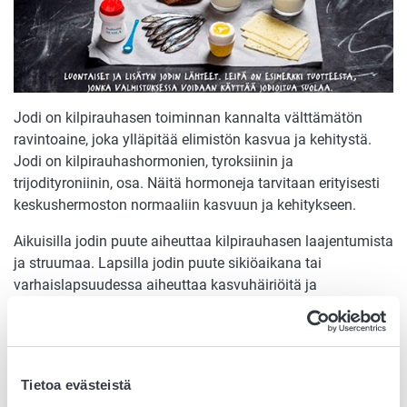
Jodi on kilpirauhasen toiminnan kannalta välttämätön
ravintoaine, joka ylläpitää elimistön kasvua ja kehitystä.
Jodi on kilpirauhashormonien, tyroksiinin ja
trijodityroniinin, osa. Näitä hormoneja tarvitaan erityisesti
keskushermoston normaaliin kasvuun ja kehitykseen.
Aikuisilla jodin puute aiheuttaa kilpirauhasen laajentumista
ja struumaa. Lapsilla jodin puute sikiöaikana tai
varhaislapsuudessa aiheuttaa kasvuhäiriöitä ja
vakavimmillaan henkisen kehityksen jälkeenjääneisyyttä.
Jodin riittämätön saanti on maailmanlaajuisesti edelleen
yksi merkittävimmistä ravitsemuksellisista puutoksista.
Tietoa evästeistä
Suomessa heikentymässä ollut jodin saantitilanne on