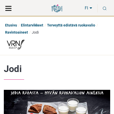
Siirry
Siirry
H
suoraan
koko
FI
sisältöön
sivuston
hakuun
Etusivu
Elintarvikkeet
Terveyttä edistävä ruokavalio
Ravintoaineet
Jodi
Jodi