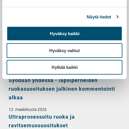
vähentämiseksi tarvitaan yhteisiä toimia
Näytä tiedot
13. toukokuuta 2026
Valtion ravitsemusneuvottelukunta
Hyväksy kaikki
julkaisi hallitusohjelmaehdotuksensa:
Terveyttä edistävä ravitsemus on
Hyväksy valitut
investointi terveyteen, toimintakykyyn,
tasa-arvoon ja kestävään talouteen
Hylkää kaikki
11. toukokuuta 2026
Syödään yhdessä - lapsiperheiden
ruokasuosituksen julkinen kommentointi
alkaa
12. maaliskuuta 2026
Ultraprosessoitu ruoka ja
ravitsemussuositukset