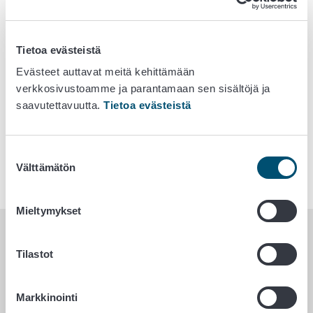
Tietoa evästeistä
Evästeet auttavat meitä kehittämään
verkkosivustoamme ja parantamaan sen sisältöjä ja
saavutettavuutta.
Tietoa evästeistä
KULUTTAJA- JA
VALTION
AMMATTILAISMATERIAALI
RAVITSEMUSNEUVOTTELUKUNTA
– VÄESTÖN
RAVITSEMUKSEN
Suostumuksen
EDISTÄJÄ JA SEURAAJA
Välttämätön
valinta
Mieltymykset
Uutiset
Tilastot
20. toukokuuta 2026
Markkinointi
Suomalaisten suolan saannin