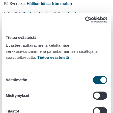
På Svenska:
Hållbar hälsa från maten
In English:
Sustainable health from food
Mallinnusraportti
Kirjallisuusviitteet
Tietoa evästeistä
Linkki suositusten julkaisemiseen:
Evästeet auttavat meitä kehittämään
verkkosivustoamme ja parantamaan sen sisältöjä ja
https://videonet.fi/vrn/20241127
saavutettavuutta.
Tietoa evästeistä
Kaikki julkaistut suomalaiset ravitsemussuositukset
löydät pdf-tiedostoina.
Suostumuksen
Välttämätön
Tietyille väestöryhmille on annettu erillisiä suosituksia,
valinta
joissa on otettu huomioon kyseisten ihmisryhmien
ravitsemukselliset erityistarpeet:
Mieltymykset
Aikuiset
Imeväisikäiset ja lapset
Tilastot