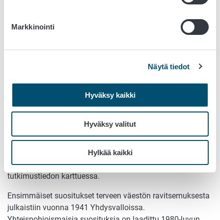
Koululaiset
Nuoret aikuiset
Raskaana olevat ja imettävät
Markkinointi
Ikääntyneet
Vegaaninen ruokavalio
Erityisruokavaliot
Näytä tiedot
Ravitsemussuosituksia laaditaan niin
maailmanlaajuiseen
käyttöön
kuin kansallisestikin. Ne perustuvat tutkimuksiin
Hyväksy kaikki
eri ravintoaineiden tarpeesta koko elinkaaren aikana.
Lisäksi niissä on otettu huomioon laaja tutkimustieto
Hyväksy valitut
ravintoaineiden vaikutuksesta sairauksien ehkäisyssä ja
terveyden edistämisessä. Ravitsemussuositukset eivät ole
pysyvästi samanlaisia, vaan muuttuvat elintapojen ja
Hylkää kaikki
kansanterveystilanteen muuttuessa sekä uuden
tutkimustiedon karttuessa.
Ensimmäiset suositukset terveen väestön ravitsemuksesta
julkaistiin vuonna 1941 Yhdysvalloissa.
Yhteispohjoismaisia suosituksia on laadittu 1980-luvun