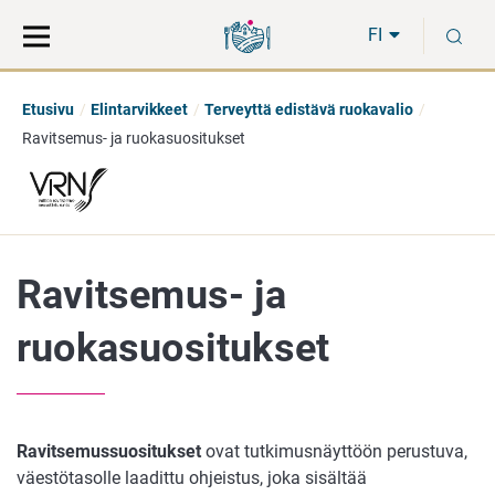
Siirry
Siirry
H
suoraan
koko
FI
sisältöön
sivuston
hakuun
Etusivu
Elintarvikkeet
Terveyttä edistävä ruokavalio
Ravitsemus- ja ruokasuositukset
Ravitsemus- ja
ruokasuositukset
Ravitsemussuositukset
ovat tutkimusnäyttöön perustuva,
väestötasolle laadittu ohjeistus, joka sisältää