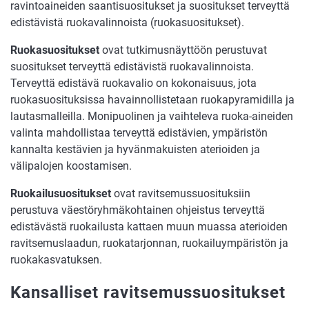
ravintoaineiden saantisuositukset ja suositukset terveyttä
edistävistä ruokavalinnoista (ruokasuositukset).
Ruokasuositukset
ovat tutkimusnäyttöön perustuvat
suositukset terveyttä edistävistä ruokavalinnoista.
Terveyttä edistävä ruokavalio on kokonaisuus, jota
ruokasuosituksissa havainnollistetaan ruokapyramidilla ja
lautasmalleilla. Monipuolinen ja vaihteleva ruoka-aineiden
valinta mahdollistaa terveyttä edistävien, ympäristön
kannalta kestävien ja hyvänmakuisten aterioiden ja
välipalojen koostamisen.
Ruokailusuositukset
ovat ravitsemussuosituksiin
perustuva väestöryhmäkohtainen ohjeistus terveyttä
edistävästä ruokailusta kattaen muun muassa aterioiden
ravitsemuslaadun, ruokatarjonnan, ruokailuympäristön ja
ruokakasvatuksen.
Kansalliset ravitsemussuositukset