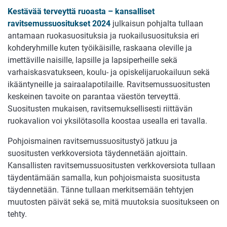
Kestävää terveyttä ruoasta – kansalliset
ravitsemussuositukset 2024
julkaisun pohjalta tullaan
antamaan ruokasuosituksia ja ruokailusuosituksia eri
kohderyhmille kuten työikäisille, raskaana oleville ja
imettäville naisille, lapsille ja lapsiperheille sekä
varhaiskasvatukseen, koulu- ja opiskelijaruokailuun sekä
ikääntyneille ja sairaalapotilaille. Ravitsemussuositusten
keskeinen tavoite on parantaa väestön terveyttä.
Suositusten mukaisen, ravitsemuksellisesti riittävän
ruokavalion voi yksilötasolla koostaa usealla eri tavalla.
Pohjoismainen ravitsemussuositustyö jatkuu ja
suositusten verkkoversiota täydennetään ajoittain.
Kansallisten ravitsemussuositusten verkkoversiota tullaan
täydentämään samalla, kun pohjoismaista suositusta
täydennetään. Tänne tullaan merkitsemään tehtyjen
muutosten päivät sekä se, mitä muutoksia suositukseen on
tehty.