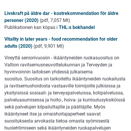
Livskraft på äldre dar - kostrekommendation för äldre
personer (2020)
(pdf, 7,057 Mt)
Publikationen kan köpas i
THL:s bokhandel
Vitality in later years - food recommendation for older
adults (2020)
(pdf, 9,901 Mt)
Vireyttä seniorivuosiin - ikääntyneiden ruokasuositus on
Valtion ravitsemusneuvottelukunnan ja Terveyden ja
hyvinvoinnin laitoksen yhdessä julkaisema
suositus. Suositus on tarkoitettu ikääntyneiden ruokailusta
ja ravitsemushoidosta vastaaville toimijoille julkisissa ja
yksityisissä sosiaali- ja terveyspalveluissa, kotipalvelussa,
palveluasumisessa ja hoito-, hoiva- ja kuntoutusyksiköissä
sekä palvelujen kilpailuttajille ja päättäjille. Myös
ikääntyneet itse ja omaishoitajaperheet saavat
suosituksesta arvokasta tietoa omasta syömisestä
huolehtimiseen sekä ikääntyneiden ruokapalvelujen