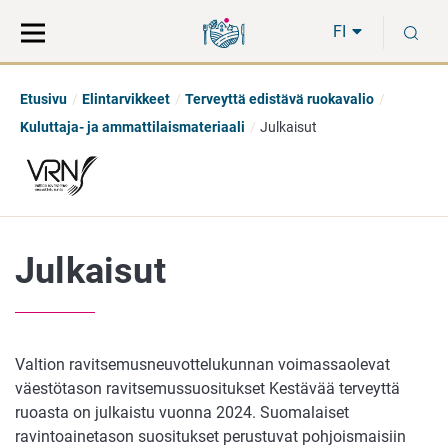
Siirry
Siirry
H
suoraan
koko
FI
sisältöön
sivuston
hakuun
Etusivu
Elintarvikkeet
Terveyttä edistävä ruokavalio
Kuluttaja- ja ammattilaismateriaali
Julkaisut
Julkaisut
Valtion ravitsemusneuvottelukunnan voimassaolevat
väestötason ravitsemussuositukset Kestävää terveyttä
ruoasta on julkaistu vuonna 2024. Suomalaiset
ravintoainetason suositukset perustuvat pohjoismaisiin