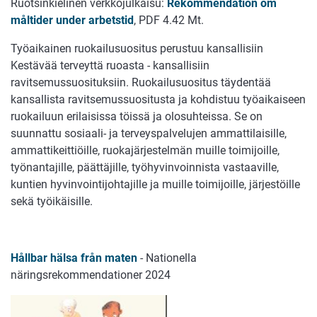
Ruotsinkielinen verkkojulkaisu:
Rekommendation om
måltider under arbetstid
, PDF 4.42 Mt.
Työaikainen ruokailusuositus perustuu kansallisiin
Kestävää terveyttä ruoasta - kansallisiin
ravitsemussuosituksiin. Ruokailusuositus täydentää
kansallista ravitsemussuositusta ja kohdistuu työaikaiseen
ruokailuun erilaisissa töissä ja olosuhteissa. Se on
suunnattu sosiaali- ja terveyspalvelujen ammattilaisille,
ammattikeittiöille, ruokajärjestelmän muille toimijoille,
työnantajille, päättäjille, työhyvinvoinnista vastaaville,
kuntien hyvinvointijohtajille ja muille toimijoille, järjestöille
sekä työikäisille.
Hållbar hälsa från maten
- Nationella
näringsrekommendationer 2024