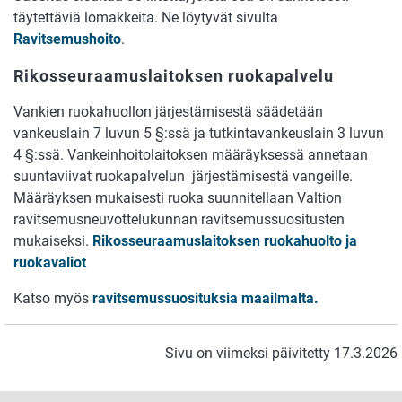
täytettäviä lomakkeita. Ne löytyvät sivulta
Ravitsemushoito
.
Rikosseuraamuslaitoksen ruokapalvelu
Vankien ruokahuollon järjestämisestä säädetään
vankeuslain 7 luvun 5 §:ssä ja tutkintavankeuslain 3 luvun
4 §:ssä. Vankeinhoitolaitoksen määräyksessä annetaan
suuntaviivat ruokapalvelun järjestämisestä vangeille.
Määräyksen mukaisesti ruoka suunnitellaan Valtion
ravitsemusneuvottelukunnan ravitsemussuositusten
mukaiseksi.
Rikosseuraamuslaitoksen ruokahuolto ja
ruokavaliot
Katso myös
ravitsemussuosituksia maailmalta.
Sivu on viimeksi päivitetty 17.3.2026