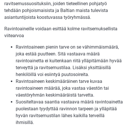
ravitsemussuosituksiin, joiden tieteellinen pohjatyö
tehdään pohjoismaisista ja Baltian maista tulevista
asiantuntijoista koostuvassa työryhmässä.
Ravintoaineille voidaan esittää kolme ravitsemuksellista
viitearvoa
Ravintoaineen pienin tarve on se vähimmäismäärä,
joka estää puutteen. Sitä vastaava määrä
ravintoainetta ei kuitenkaan riitä ylläpitämään hyvää
terveyttä ja ravitsemustilaa. Lisäksi yksittäisillä
henkilöillä voi esiintyä puutosoireita.
Ravintoaineen keskimääräinen tarve kuvaa
ravintoaineen määrää, joka vastaa väestön tai
väestöryhmän keskimääräistä tarvetta.
Suositeltavaa saantia vastaava määrä ravintoainetta
puolestaan tyydyttää ravinnon tarpeen ja ylläpitää
hyvän ravitsemustilan lähes kaikilla terveillä
ihmisillä.