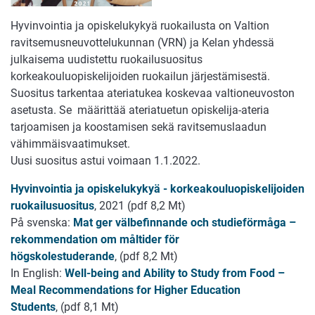
Hyvinvointia ja opiskelukykyä ruokailusta on Valtion
ravitsemusneuvottelukunnan (VRN) ja Kelan yhdessä
julkaisema uudistettu ruokailusuositus
korkeakouluopiskelijoiden ruokailun järjestämisestä.
Suositus tarkentaa ateriatukea koskevaa valtioneuvoston
asetusta. Se määrittää ateriatuetun opiskelija-ateria
tarjoamisen ja koostamisen sekä ravitsemuslaadun
vähimmäisvaatimukset.
Uusi suositus astui voimaan 1.1.2022.
Hyvinvointia ja opiskelukykyä - korkeakouluopiskelijoiden
ruokailusuositus
, 2021 (pdf 8,2 Mt)
På svenska:
Mat ger välbefinnande och studieförmåga –
rekommendation om måltider för
högskolestuderande
, (pdf 8,2 Mt)
In English:
Well-being and Ability to Study from Food –
Meal Recommendations for Higher Education
Students
, (pdf 8,1 Mt)