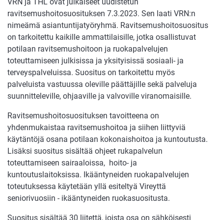
VRN ja THL ovat julkaiseet uudistetun
ravitsemushoitosuosituksen 7.3.2023. Sen laati VRN:n
nimeämä asiantuntijatyöryhmä. Ravitsemushoitosuositus
on tarkoitettu kaikille ammattilaisille, jotka osallistuvat
potilaan ravitsemushoitoon ja ruokapalvelujen
toteuttamiseen julkisissa ja yksityisissä sosiaali- ja
terveyspalveluissa. Suositus on tarkoitettu myös
palveluista vastuussa oleville päättäjille sekä palveluja
suunnitteleville, ohjaaville ja valvoville viranomaisille.
Ravitsemushoitosuosituksen tavoitteena on
yhdenmukaistaa ravitsemushoitoa ja siihen liittyviä
käytäntöjä osana potilaan kokonaishoitoa ja kuntoutusta.
Lisäksi suositus sisältää ohjeet rukapalvelun
toteuttamiseen sairaaloissa, hoito- ja
kuntoutuslaitoksissa. Ikääntyneiden ruokapalvelujen
toteutuksessa käytetään yllä esiteltyä Vireyttä
seniorivuosiin - ikääntyneiden ruokasuositusta.
Suositus sisältää 30 liitettä, joista osa on sähköisesti