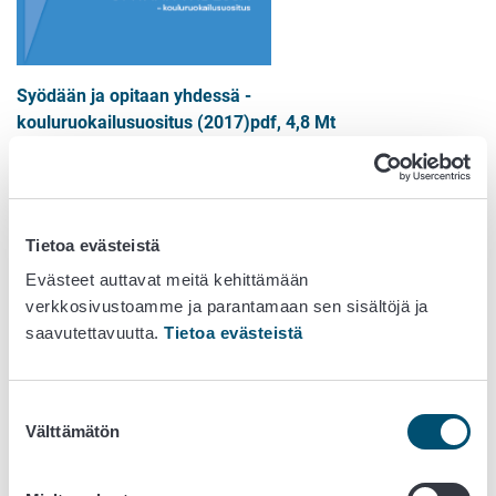
Syödään ja opitaan yhdessä -
kouluruokailusuositus (2017)pdf, 4,8 Mt
Julkaisu on saatavana pdf-versiona myös ruotsiksi ja
englanniksi:
Tietoa evästeistä
På svenska:
Vi äter och lär tillsammans -
rekommendationer för skolbespisningen (2017)pdf 5 Mt
Evästeet auttavat meitä kehittämään
In English:
Eating and learning together -
verkkosivustoamme ja parantamaan sen sisältöjä ja
recommendations for school meals (2017)pdf, 6,7 Mt
saavutettavuutta.
Tietoa evästeistä
Valtion ravitsemusneuvottelukunta julkaisi yhteistyössä
Opetushallituksen ja Terveyden ja hyvinvoinninlaitoksen
Suostumuksen
kanssa uudet kouluruokailusuositukset 2017.
Välttämätön
valinta