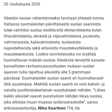
20. toukokuuta 2026
Väestön suolan vähentämiseksi tarvitaan yhteisiä toimia.
Valtaosa suomalaisten päivittäisestä suolan saannista
tulee valmiiksi suolaa sisältävistä elintarvikkeista kuten
lihavalmisteista, leivästä ja viljavalmisteista, juustosta,
valmisruoasta, kalavalmisteista, suolaisista
naposteltavista sekä erilaisista maustekastikkeista ja
mausteseoksista. Lisäksi ravintolaruoka voi sisältää
huomattavan määrän suolaa. Kestävää terveyttä ruoasta-
kansallisten ravitsemussuositusten mukaan suolan
saannin tulisi rajoittua aikuisilla alle 5 grammaan
päivässä. Suomalaisten suolan saanti on huomattavasti
tätä suurempaa. Miehillä suolan saanti on noin kaksin- ja
naisilla puolitoistakertainen suositukseen nähden. ”Lähes
kaikki aikuiset saavat suosituksiin nähden liikaa suolaa,
joka altistaa muun muassa sydänsairauksille”, sanoo
erikoisasiantuntija,
Niina Kaartinen
THL:lta