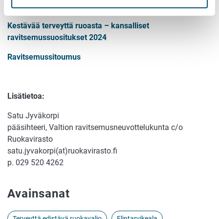
Linkkejä
:
Kestävää terveyttä ruoasta – kansalliset
ravitsemussuositukset 2024
Ravitsemussitoumus
Lisätietoa:
Satu Jyväkorpi
pääsihteeri, Valtion ravitsemusneuvottelukunta c/o
Ruokavirasto
satu.jyvakorpi(at)ruokavirasto.fi
p. 029 520 4262
Avainsanat
Terveyttä edistävä ruokavalio
Elintarvikeala