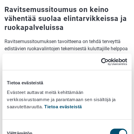
Ravitsemussitoumus on keino
vähentää suolaa elintarvikkeissa ja
ruokapalveluissa
Ravitsemussitoumuksen tavoitteena on tehdä terveyttä
edistävien ruokavalintojen tekemisestä kuluttajille helppoa
ja houkuttelevaa. Sitoumus on suomalainen toimintamalli,
jossa ruoka-alan toimijat ja sidosryhmät sitoutuvat
parantamaan tarjoamiensa tuotteiden ravitsemuslaatua
esimerkiksi vähentämällä tarjolla olevien elintarvikkeiden,
Tietoa evästeistä
lounasruoan tai muun ravintolaruoan suolapitoisuutta.
Ravitsemussitoumuksia voivat tehdä erilaiset toimijat
Evästeet auttavat meitä kehittämään
kuten elintarviketeollisuuden, kaupan, ruokapalvelujen,
verkkosivustoamme ja parantamaan sen sisältöjä ja
kuntien ja järjestöjen edustajat. Samalla kuluttajat
saavutettavuutta.
Tietoa evästeistä
hyötyvät, kun tarjolla on enemmän ravitsemuksellisesti
parempia vaihtoehtoja kuten vähemmän suolaa sisältäviä
Suostumuksen
elintarvikkeita. ”On tärkeää, että tarjolla on vähemmän
Välttämätön