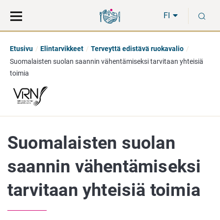
Siirry
Siirry
H
suoraan
koko
FI
sisältöön
sivuston
hakuun
Etusivu
Elintarvikkeet
Terveyttä edistävä ruokavalio
Suomalaisten suolan saannin vähentämiseksi tarvitaan yhteisiä
toimia
Suomalaisten suolan
saannin vähentämiseksi
tarvitaan yhteisiä toimia