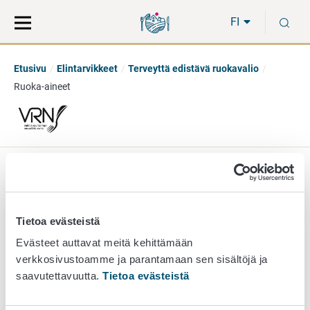
Siirry
Siirry
H
suoraan
koko
FI
sisältöön
sivuston
hakuun
Etusivu
Elintarvikkeet
Terveyttä edistävä ruokavalio
Ruoka-aineet
Ruoka-aineet
Tietoa evästeistä
Evästeet auttavat meitä kehittämään
Tässä osiossa esitellään erilaisia ruoka-aineita sekä niiden
verkkosivustoamme ja parantamaan sen sisältöjä ja
käyttösuosituksia. On tärkeää koostaa ateriat värikkäistä
saavutettavuutta.
Tietoa evästeistä
ainesosista ja vaihdella erilaisia ruoka-aineita, jotta
ruokavalio pysyy monipuolisena. Sesonki- eli kausituotteita