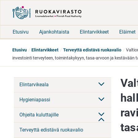
Etusivu
Ajankohtaista
Elintarvikkeet
Eläimet
Etusivu
Elintarvikkeet
Terveyttä edistävä ruokavalio
Valtio
investointi terveyteen, toimintakykyyn, tasa-arvoon ja kestävään 
Val
Elintarvikeala
hal
Hygieniapassi
rav
Ohjeita kuluttajille
tas
Terveyttä edistävä ruokavalio