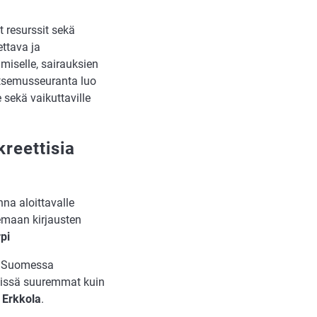
t resurssit sekä
ttava ja
miselle, sairauksien
vitsemusseuranta luo
 sekä vaikuttaville
reettisia
na aloittavalle
kemaan kirjausten
pi
a. Suomessa
missä suuremmat kuin
a Erkkola
.