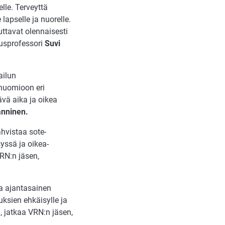
lle. Terveyttä
apselle ja nuorelle.
ttavat olennaisesti
musprofessori
Suvi
ailun
 huomioon eri
ävä aika ja oikea
nninen.
hvistaa sote-
yssä ja oikea-
RN:n jäsen,
a ajantasainen
uksien ehkäisylle ja
, jatkaa VRN:n jäsen,