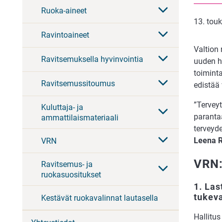
Ruoka-aineet
13. tou
Ravintoaineet
Valtion
Ravitsemuksella hyvinvointia
uuden h
toiminta
Ravitsemussitoumus
edistää 
”Tervey
Kuluttaja- ja
parantaa
ammattilaismateriaali
terveyd
Leena 
VRN
VRN:n
Ravitsemus- ja
ruokasuositukset
1. Las
tukeva
Kestävät ruokavalinnat lautasella
Hallitus