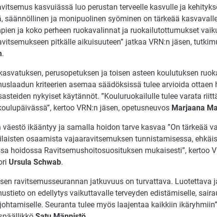
vitsemus kasvuiässä luo perustan terveelle kasvulle ja kehitykse
, säännöllinen ja monipuolinen syöminen on tärkeää kasvavalle l
ien ja koko perheen ruokavalinnat ja ruokailutottumukset vaiku
ravitsemukseen pitkälle aikuisuuteen” jatkaa VRN:n jäsen, tutki
n
.
kasvatuksen, perusopetuksen ja toisen asteen koulutuksen ruok
muslaadun kriteerien asemaa säädöksissä tulee arvioida ottaen
asteiden nykyiset käytännöt. ”Kouluruokailulle tulee varata riitt
 koulupäivässä”, kertoo VRN:n jäsen, opetusneuvos
Marjaana Ma
väestö ikääntyy ja samalla hoidon tarve kasvaa ”On tärkeää va
laisten osaamista vajaaravitsemuksen tunnistamisessa, ehkäis
ssa hoidossa Ravitsemushoitosuosituksen mukaisesti”, kertoo V
ori
Ursula Schwab
.
isen ravitsemusseurannan jatkuvuus on turvattava. Luotettava j
ustieto on edellytys vaikuttavalle terveyden edistämiselle, saira
 johtamiselle. Seuranta tulee myös laajentaa kaikkiin ikäryhmiin”
späällikkö
Satu Männistö