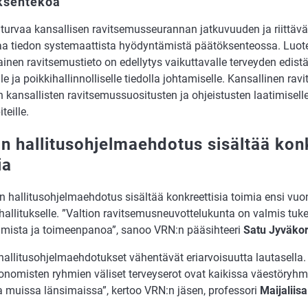
ksentekoa
 turvaa kansallisen ravitsemusseurannan jatkuvuuden ja riittävä
aa tiedon systemaattista hyödyntämistä päätöksenteossa. Luote
inen ravitsemustieto on edellytys vaikuttavalle terveyden edistä
le ja poikkihallinnolliselle tiedolla johtamiselle. Kansallinen ra
 kansallisten ravitsemussuositusten ja ohjeistusten laatimiselle
teille.
n hallitusohjelmaehdotus sisältää konk
ia
 hallitusohjelmaehdotus sisältää konkreettisia toimia ensi vuon
 hallitukselle. ”Valtion ravitsemusneuvottelukunta on valmis tu
amista ja toimeenpanoa”, sanoo VRN:n pääsihteeri
Satu Jyväkor
hallitusohjelmaehdotukset vähentävät eriarvoisuutta lautasell
onomisten ryhmien väliset terveyserot ovat kaikissa väestöryh
 muissa länsimaissa”, kertoo VRN:n jäsen, professori
Maijaliis