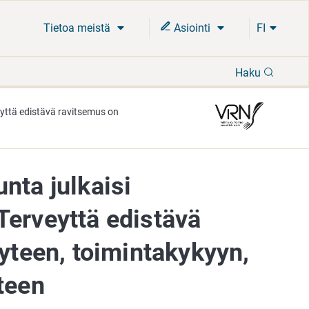
Tietoa meistä
Asiointi
FI
Hae
Haku
eyttä edistävä ravitsemus on
nta julkaisi
Terveyttä edistävä
eyteen, toimintakykyyn,
teen