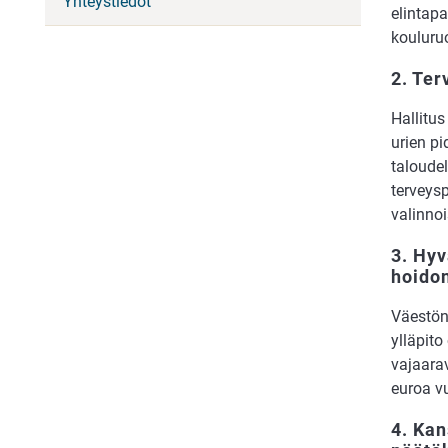
Yhteystiedot
elintap
kouluru
2. Ter
Hallitus
urien pi
taloudel
terveysp
valinno
3. Hyv
hoidon
Väestön
ylläpito
vajaara
euroa v
4. Kan