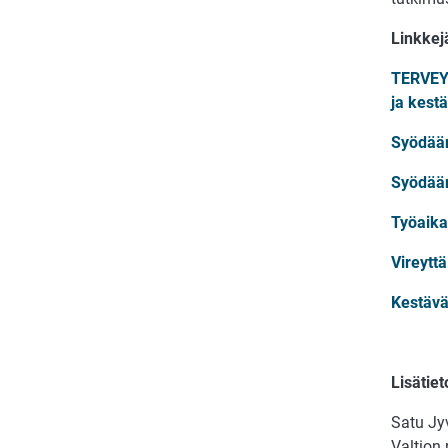
Linkkej
TERVEYT
ja kest
Syödään
Syödään
Työaika
Vireytt
Kestävä
Lisätiet
Satu Jyv
Valtion