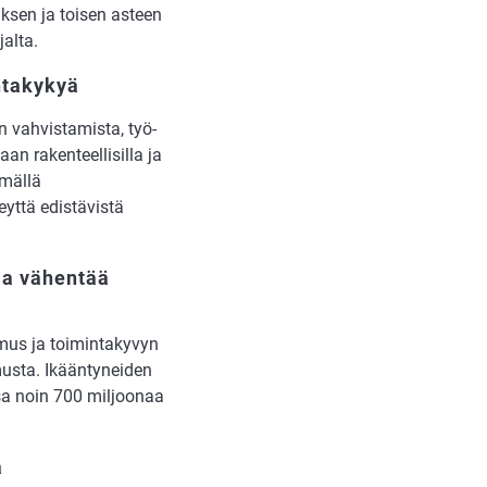
ksen ja toisen asteen
alta.
ntakykyä
n vahvistamista, työ­
an rakenteellisilla ja
ämällä
eyttä edistävistä
ja vähentää
emus ja toimintakyvyn
musta. Ikääntyneiden
a noin 700 miljoonaa
a