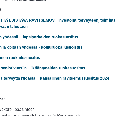
ä:
TÄ EDISTÄVÄ RAVITSEMUS– investointi terveyteen, toiminta
ävään talouteen
 yhdessä – lapsiperheiden ruokasuositus
 ja opitaan yhdessä - kouluruokailusuoistus
inen ruokailusuositus
ä seniorivuosiin – ikääntyneiden ruokasuositus
ä terveyttä ruoasta – kansallinen ravitsemussuositus 2024
oa:
äkorpi, pääsihteeri
 ravitsemusneuvottelukunta c/o Ruokavirasto