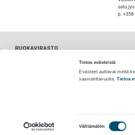
satu.jyv
p. +358
RUOKAVIRASTO
PL 100
Tietoa evästeistä
00027 RUOKAVIRASTO
Evästeet auttavat meitä k
saavutettavuutta.
Tietoa e
Yhteystiedot
Vaihde 029
Palaute
Tietosuojailmoitus
Saavutettavuusseloste
Tietoa sivustosta
Evästeasetukset
Suostumuksen
Välttämätön
valinta