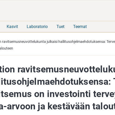
Siirry
Siirry
suoraan
koko
sisältöön
sivuston
hakuun
Kasvit
Laboratorio
Tuet
Teemat
n ravitsemusneuvottelukunta julkaisi hallitusohjelmaehdotuksensa: Terv
talouteen
tion ravitsemusneuvotteluku
litusohjelmaehdotuksensa: 
itsemus on investointi terv
a-arvoon ja kestävään talou