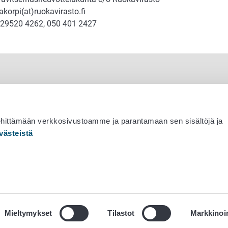
akorpi(at)ruokavirasto.fi
 29520 4262, 050 401 2427
ehittämään verkkosivustoamme ja parantamaan sen sisältöjä ja
västeistä
 530 0400
Mieltymykset
Tilastot
Markkinoin