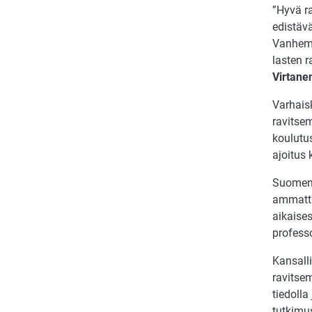
”Hyvä ra
edistävä
Vanhemp
lasten 
Virtane
Varhais
ravitse
koulutus
ajoitus
Suomen 
ammatti
aikaise
profess
Kansall
ravitsem
tiedolla
tutkimu