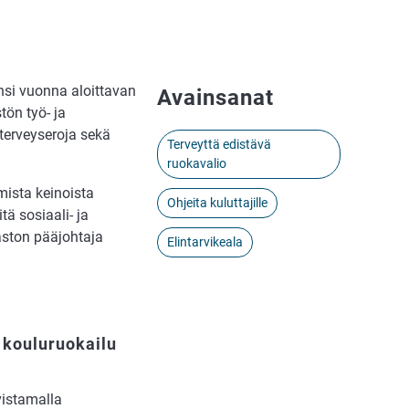
nsi vuonna aloittavan
Avainsanat
ön työ- ja
 terveyseroja sekä
Terveyttä edistävä
ruokavalio
ista kei­noista
Ohjeita kuluttajille
tä sosiaali- ja
aston pääjohtaja
Elintarvikeala
 kouluruokailu
vistamalla