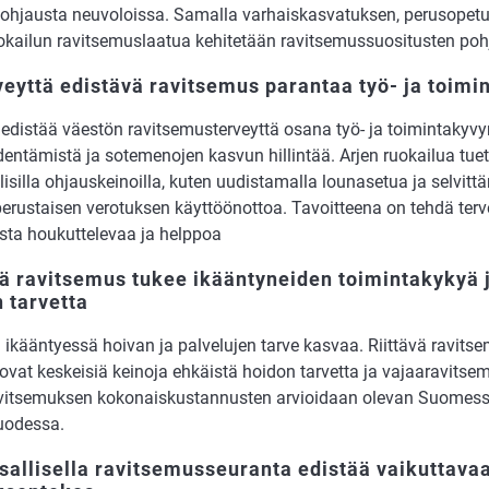
aohjausta neuvoloissa. Samalla varhaiskasvatuksen, perusopetu
okailun ravitsemuslaatua ke­hitetään ravitsemussuositusten pohj
veyttä edistävä ravitsemus parantaa työ- ja toimi
 edistää väestön ravitsemusterveyttä osana työ- ja toimintakyvy
dentämistä ja sotemenojen kasvun hillintää. Arjen ruokailua tueta
lisilla ohjauskeinoilla, kuten uudistamalla lounasetua ja selvitt
erustaisen verotuksen käyttöönottoa. Tavoitteena on tehdä terv
ista houkuttelevaa ja helppoa
ä ravitsemus tukee ikääntyneiden toimintakykyä 
 tarvetta
 ikääntyessä hoivan ja palvelujen tarve kasvaa. Riittävä ravits
 ovat keskeisiä keinoja ehkäistä hoidon tarvetta ja vajaaravitse
vitsemuksen kokonaiskustannusten arvioidaan olevan Suomess
uodessa.
sallisella ravitsemusseuranta edistää vaikuttava