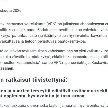
kokuuta 2026
 ravitsemusneuvottelukunta (VRN) on julkaissut ehdotuksensa e
allituksen ohjelmaan. Ehdotusten tavoitteena on vahvistaa väest
kykyä, parantaa lasten ja ikääntyneiden hyvinvointia, kaventaa
vaikuttavaa ja tietoon perustu­vaa päätöksentekoa.
ttä edistävän ravitsemuksen vahvistaminen on yksi vaikuttavimm
 koko väestön toimintakykyä, ehkäistä kansansairauksia ja hil­li
enhuollon kustannuksia”, sanoo VRN:n puheenjohtaja, Ruokavir
Räsänen
.
 ratkaisut tiivistettynä:
ten ja nuorten terveyttä edistävä ravitsemus sekä
t oppimista, hyvinvointia ja tasa-arvoa
 tukee raskaana olevien sekä lasten ja nuorten hyvinvointia vah