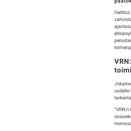
päätö
Hallitus
vahvist
ajantasa
ehkäisyl
perustan
toimenpi­
VRN:
toim
Jokainen
uudelle
tarkent
”VRN:n 
sosioek
monissa