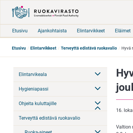
Etusivu
Ajankohtaista
Elintarvikkeet
Eläimet
Etusivu
Elintarvikkeet
Terveyttä edistävä ruokavalio
Hyvä r
Hyv
Elintarvikeala
jou
Hygieniapassi
Ohjeita kuluttajille
16. lok
Terveyttä edistävä ruokavalio
Valtion
Ruoka-aineet