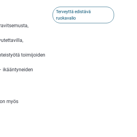
Terveyttä edistävä
ruokavalio
ravitsemusta,
tettavilla,
teistyötä toimijoiden
 – ikääntyneiden
e on myös