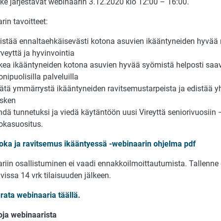
ke järjestävät webinaarin 3.12.2020 klo 12:00 – 16:00.
in tavoitteet:
istää ennaltaehkäisevästi kotona asuvien ikääntyneiden hyvää 
rveyttä ja hyvinvointia
kea ikääntyneiden kotona asuvien hyvää syömistä helposti saavu
nipuolisilla palveluilla
sätä ymmärrystä ikääntyneiden ravitsemustarpeista ja edistää yh
sken
hdä tunnetuksi ja viedä käytäntöön uusi Vireyttä seniorivuosiin
okasuositus.
oka ja ravitsemus ikääntyessä -webinaarin ohjelma pdf
riin osallistuminen ei vaadi ennakkoilmoittautumista. Tallenn
vissa 14 vrk tilaisuuden jälkeen.
rata webinaaria täällä.
toja webinaarista