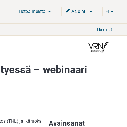
Tietoa meistä
Asiointi
FI
Hae
Haku
ntyessä – webinaari
tos (THL) ja Ikäruoka
Avainsanat