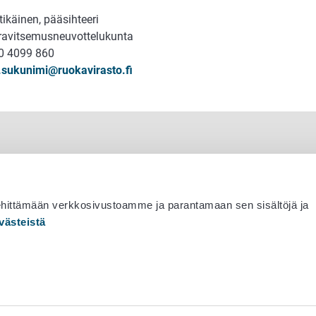
tikäinen, pääsihteeri
 ravitsemusneuvottelukunta
0 4099 860
.sukunimi@ruokavirasto.fi
ehittämään verkkosivustoamme ja parantamaan sen sisältöjä ja
västeistä
 530 0400