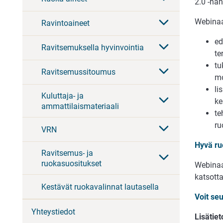
2.0 -han
Webinaar
Ravintoaineet
ed
Ravitsemuksella hyvinvointia
te
tu
Ravitsemussitoumus
mo
li
Kuluttaja- ja
ke
ammattilaismateriaali
te
ru
VRN
Hyvä ru
Ravitsemus- ja
ruokasuositukset
Webinaa
katsotta
Kestävät ruokavalinnat lautasella
Voit seu
Yhteystiedot
Lisätie