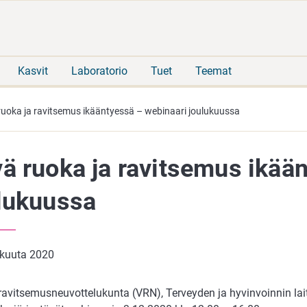
Siirry
Siirry
suoraan
koko
sisältöön
sivuston
hakuun
Kasvit
Laboratorio
Tuet
Teemat
uoka ja ravitsemus ikääntyessä – webinaari joulukuussa
ä ruoka ja ravitsemus ikää
lukuussa
akuuta 2020
 ravitsemusneuvottelukunta (VRN), Terveyden ja hyvinvoinnin lai