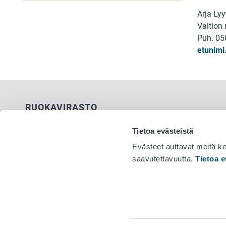
Arja Lyy
Valtion
Puh. 05
etunimi
RUOKAVIRASTO
PL 100
Tietoa evästeistä
00027 RUOKAVIRASTO
Evästeet auttavat meitä k
saavutettavuutta.
Tietoa e
Yhteystiedot
Vaihde 029
Palaute
Tietosuojailmoitus
Saavutettavuusseloste
Tietoa sivustosta