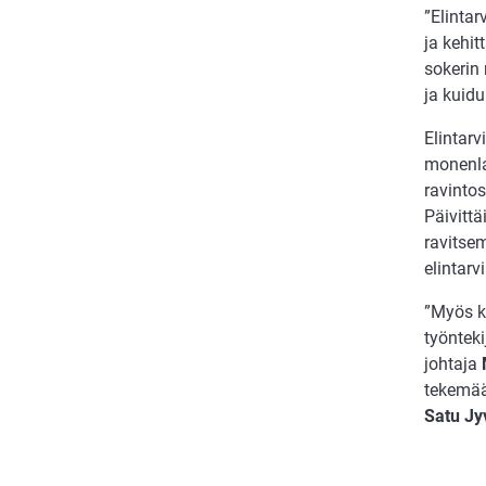
”Elinta
ja kehit
sokerin
ja kuid
Elintarv
monenla
ravintos
Päivittä
ravitse
elintarv
”Myös k
työnteki
johtaja
tekemää
Satu Jy