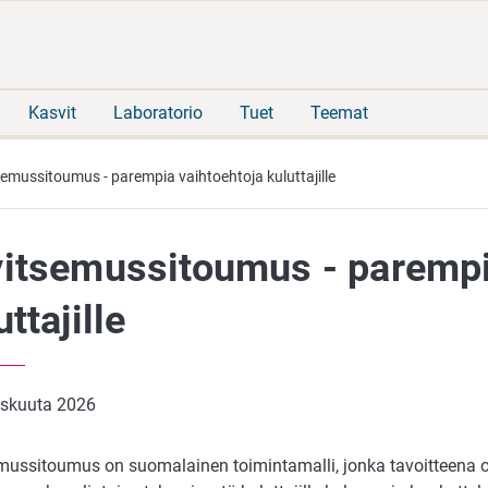
Siirry
Siirry
suoraan
koko
sisältöön
sivuston
hakuun
Kasvit
Laboratorio
Tuet
Teemat
emussitoumus - parempia vaihtoehtoja kuluttajille
itsemussitoumus - parempi
uttajille
iskuuta 2026
mussitoumus on suomalainen toimintamalli, jonka tavoitteena o