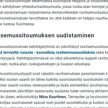
en ruokavalintojen tekemisestä kuluttajille helppoa ja houkutte
n kehityksen yhteiskuntasitoumusta, jossa ruoka-alan toimijat 
vat parantamaan tarjoamiensa elintarvikkeiden ravitsemuslaatu
mussitoumuksen tavoitteena on, että kaikkien on helppo nauttia
a ruokaa Suomessa.
tsemussitoumuksen uudistaminen
mussitoumuksen kehittäjäryhmä on päivittänyt ravitsemussit
ä terveyttä ruoasta - kansallisia ravitsemussuosituksia
sekä ke
styyppiä. Kehittäjäryhmässä on ollut edustettuna laajasti ravi
ksen, ruoka-alan, ruokapalvelujen ja kaupan edustajia.
mussitoumustyypit ovat väestön ravitsemuksen parantamisen ka
ksi suolan saanti on lähes kaikilla suomalaisilla suosituksiin n
olan saanti nostaa verenpainetta ja lisää esimerkiksi aivohalvau
alaisten päivittäin saatavasta suolasta tulee valmiina elintarvi
n jäsen, erikoistutkija
Niina Kaartinen,
Terveyden ja hyvinvoinni
äviljaa suomalaiset saavat noin puolet suositellusta ja kuidun 