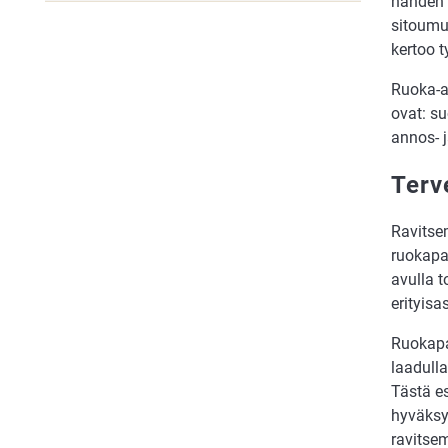
nähden l
sitoumus
kertoo 
Ruoka-a
ovat: su
annos- 
Terv
Ravitsem
ruokapal
avulla t
erityisa
Ruokapal
laadulla
Tästä e
hyväksy
ravitse