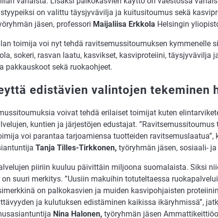
iian vähäistä. Lisäksi palkokasvien käyttö on väestössä vähäist
tyypeiksi on valittu täysjyvävilja ja kuitusitoumus sekä kasvipr
työryhmän jäsen, professori
Maijaliisa Erkkola
Helsingin yliopist
lan toimija voi nyt tehdä ravitsemussitoumuksen kymmenelle sit
ola, sokeri, rasvan laatu, kasvikset, kasviproteiini, täysjyvävilja j
ja pakkauskoot sekä ruokaohjeet.
eyttä edistävien valintojen tekeminen 
ussitoumuksia voivat tehdä erilaiset toimijat kuten elintarvike
velujen, kuntien ja järjestöjen edustajat. ”Ravitsemussitoumus 
oimija voi parantaa tarjoamiensa tuotteiden ravitsemuslaatua”, 
siantuntija
Tanja Tilles-Tirkkonen,
työryhmän jäsen, sosiaali- ja
velujen piiriin kuuluu päivittäin miljoona suomalaista. Siksi n
 on suuri merkitys. ”Uusiin makuihin totuteltaessa ruokapalveluil
simerkkinä on palkokasvien ja muiden kasvipohjaisten proteiini
ttävyyden ja kulutuksen edistäminen kaikissa ikäryhmissä”, jat
musasiantuntija
Nina Halonen,
työryhmän jäsen Ammattikeittiöo