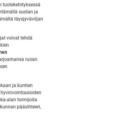
n tuotekehityksessä
ntämällä suolan ja
ämällä täysjyväviljan
jat voivat tehdä
kien
nen
 tarjoamansa ruoan
äsen
kaan ja kuntien
, hyvinvointiasioiden
ka-alan toimijoita
kunnan pääsihteeri,