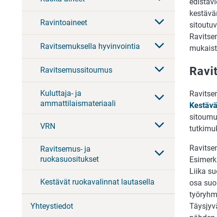
edistävi
kestävä
Ravintoaineet
sitoutu
Ravitse
Ravitsemuksella hyvinvointia
mukaist
Ravi
Ravitsemussitoumus
Kuluttaja- ja
Ravitse
ammattilaismateriaali
Kestävä
sitoumu
VRN
tutkimu
Ravitse
Ravitsemus- ja
ruokasuositukset
Esimerki
Liika su
Kestävät ruokavalinnat lautasella
osa suom
työryhmä
Yhteystiedot
Täysjyv