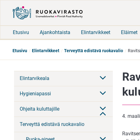
Etusivu
Ajankohtaista
Elintarvikkeet
Eläimet
Etusivu
Elintarvikkeet
Terveyttä edistävä ruokavalio
Ravits
Rav
Elintarvikeala
kul
Hygieniapassi
Ohjeita kuluttajille
4. maal
Terveyttä edistävä ruokavalio
Ravitse
Ruoka-aineet