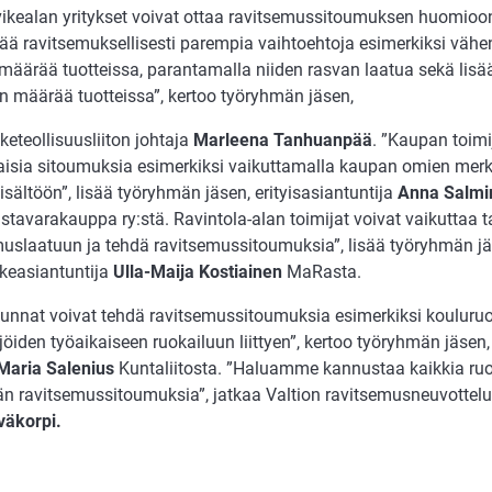
rvikealan yritykset voivat ottaa ravitsemussitoumuksen huomioo
tää ravitsemuksellisesti parempia vaihtoehtoja esimerkiksi vähe
 määrää tuotteissa, parantamalla niiden rasvan laatua sekä lisä
un määrää tuotteissa”, kertoo työryhmän jäsen,
iketeollisuusliiton johtaja
Marleena Tanhuanpää
. ”Kaupan toimi
isia sitoumuksia esimerkiksi vaikuttamalla kaupan omien merk
isältöön”, lisää työryhmän jäsen, erityisasiantuntija
Anna Salmi
istavarakauppa ry:stä. Ravintola-alan toimijat voivat vaikuttaa
muslaatuun ja tehdä ravitsemussitoumuksia”, lisää työryhmän j
ikeasiantuntija
Ulla-Maija Kostiainen
MaRasta.
unnat voivat tehdä ravitsemussitoumuksia esimerkiksi kouluruo
jöiden työaikaiseen ruokailuun liittyen”, kertoo työryhmän jäsen
Maria Salenius
Kuntaliitosta. ”Haluamme kannustaa kaikkia ruo
n ravitsemussitoumuksia”, jatkaa Valtion ravitsemusneuvottelu
väkorpi.