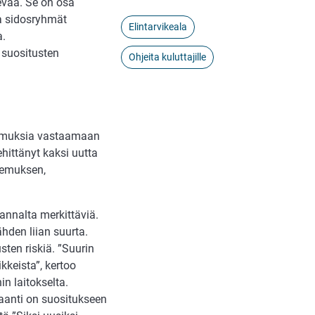
levaa. Se on osa
ja sidosryhmät
Elintarvikeala
a.
 suositusten
Ohjeita kuluttajille
oumuksia vastaamaan
hittänyt kaksi uutta
tsemuksen,
nnalta merkittäviä.
ähden liian suurta.
sten riskiä. ”Suurin
kkeista”, kertoo
n laitokselta.
saanti on suositukseen