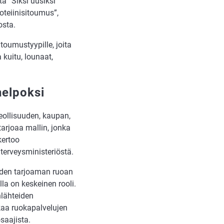
ä ”Siksi uusiksi
oteiinisitoumus”,
osta.
oumustyypille, joita
a kuitu, lounaat,
helpoksi
teollisuuden, kaupan,
tarjoaa mallin, jonka
kertoo
 terveysministeriöstä.
iiden tarjoaman ruoan
la on keskeinen rooli.
nlähteiden
kaa ruokapalvelujen
saajista.