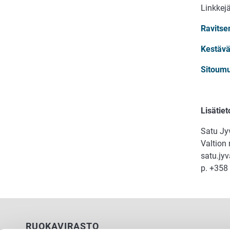
Linkkejä
Ravits
Kestävä
Sitoum
Lisätiet
Satu Jyv
Valtion
satu.jy
p. +358
RUOKAVIRASTO