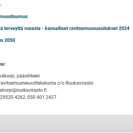
:
emussitoumus
ä terveyttä ruoasta - kansalliset ravitsemussuositukset 2024
us 2050
oa:
äkorpi, pääsihteeri
 ravitsemusneuvottelukunta c/o Ruokavirasto
vakorpi@ruokavirasto.fi
 29520 4262, 050 401 2427