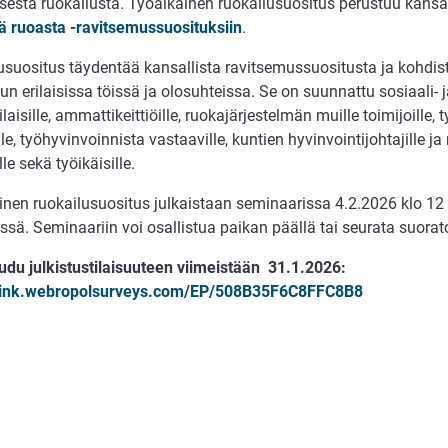
sesta ruokailusta. Työaikainen ruokailusuositus perustuu kansal
tä ruoasta -ravitsemussuosituksiin
.
usuositus täydentää kansallista ravitsemussuositusta ja kohdis
un erilaisissa töissä ja olosuhteissa. Se on suunnattu sosiaali- 
aisille, ammattikeittiöille, ruokajärjestelmän muille toimijoille, t
lle, työhyvinvoinnista vastaaville, kuntien hyvinvointijohtajille ja 
lle sekä työikäisille.
inen ruokailusuositus julkaistaan seminaarissa 4.2.2026 klo 12
ssä. Seminaariin voi osallistua paikan päällä tai seurata suorat
audu julkistustilaisuuteen viimeistään 31.1.2026:
/link.webropolsurveys.com/EP/508B35F6C8FFC8B8