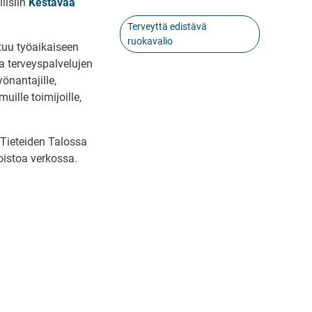
lisiin
Kestävää
Terveyttä edistävä
ruokavalio
tuu työaikaiseen
ja terveyspalvelujen
yönantajille,
muille toimijoille,
 Tieteiden Talossa
oistoa verkossa.