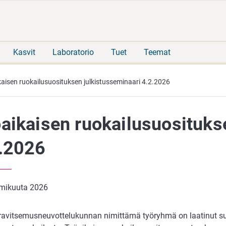
Siirry
Siirry
suoraan
koko
sisältöön
sivuston
hakuun
Kasvit
Laboratorio
Tuet
Teemat
aisen ruokailusuosituksen julkistusseminaari 4.2.2026
aikaisen ruokailusuosituks
.2026
mikuuta 2026
 ravitsemusneuvottelukunnan nimittämä työryhmä on laatinut s