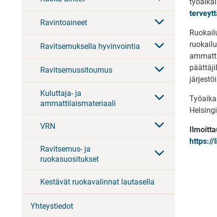
työaikai
terveyt
Ravintoaineet
Ruokail
ruokailu
Ravitsemuksella hyvinvointia
ammattil
päättäji
Ravitsemussitoumus
järjestöi
Kuluttaja- ja
Työaika
ammattilaismateriaali
Helsingi
VRN
Ilmoitt
https:/
Ravitsemus- ja
ruokasuositukset
Kestävät ruokavalinnat lautasella
Yhteystiedot