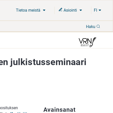
Tietoa meistä
Asiointi
FI
Hae
Haku
en julkistusseminaari
uosituksen
Avainsanat