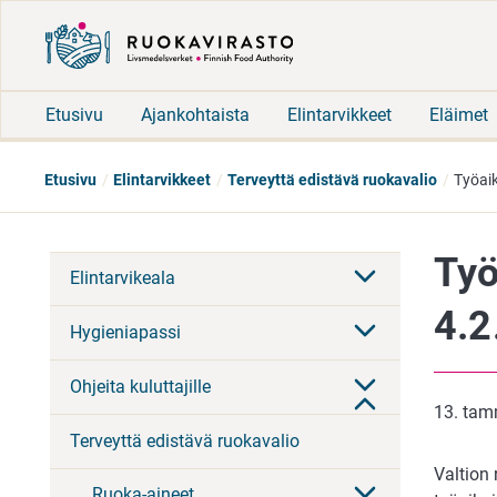
Etusivu
Ajankohtaista
Elintarvikkeet
Eläimet
Etusivu
Elintarvikkeet
Terveyttä edistävä ruokavalio
Työaik
Työ
Elintarvikeala
4.2
Hygieniapassi
Ohjeita kuluttajille
13. tam
Terveyttä edistävä ruokavalio
Valtion
Ruoka-aineet