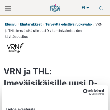
Siirry
Siirry
H
suoraan
koko
FI
sisältöön
sivuston
hakuun
Etusivu
Elintarvikkeet
Terveyttä edistävä ruokavalio
VRN
ja THL: Imeväisikäisille uusi D-vitamiinivalmisteiden
käyttösuositus
VRN ja THL:
Imeväisikäisille uusi D-
vitamiinivalmisteiden
käyttösuositus
Tietoa evästeistä