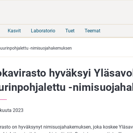
Siirry
Siirry
suoraan
koko
sisältöön
sivuston
hakuun
Kasvit
Laboratorio
Tuet
Teemat
muurinpohjalettu -nimisuojahakemuksen
kavirasto hyväksyi Yläsavo
rinpohjalettu -nimisuoja
akuuta 2023
rasto on hyväksynyt nimisuojahakemuksen, joka koskee Yläsav