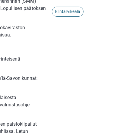
n merkinnän (SMM)
. Lopullisen päätöksen
Elintarvikeala
uokaviraston
aisua.
rinteisenä
Ylä-Savon kunnat:
laisesta
 valmistusohje
en paistokilpailut
uhlissa. Letun