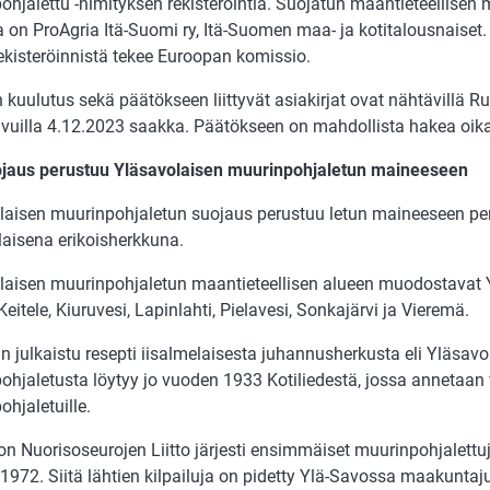
ohjalettu -nimityksen rekisteröintiä. Suojatun maantieteellise
a on ProAgria Itä-Suomi ry, Itä-Suomen maa- ja kotitalousnaiset
ekisteröinnistä tekee Euroopan komissio.
 kuulutus sekä päätökseen liittyvät asiakirjat ovat nähtävillä R
ivuilla 4.12.2023 saakka. Päätökseen on mahdollista hakea oik
jaus perustuu Yläsavolaisen muurinpohjaletun maineeseen
laisen muurinpohjaletun suojaus perustuu letun maineeseen pe
laisena erikoisherkkuna.
laisen muurinpohjaletun maantieteellisen alueen muodostavat 
 Keitele, Kiuruvesi, Lapinlahti, Pielavesi, Sonkajärvi ja Vieremä.
n julkaistu resepti iisalmelaisesta juhannusherkusta eli Yläsavo
ohjaletusta löytyy jo vuoden 1933 Kotiliedestä, jossa annetaan
hjaletuille.
n Nuorisoseurojen Liitto järjesti ensimmäiset muurinpohjalettuj
972. Siitä lähtien kilpailuja on pidetty Ylä-Savossa maakuntaj