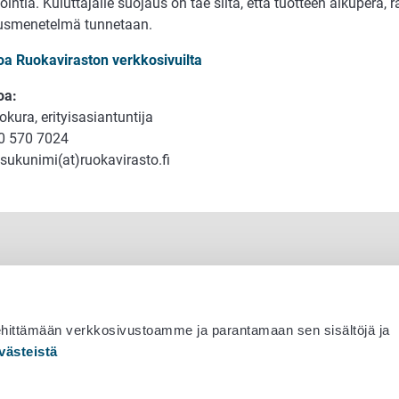
intia. Kuluttajalle suojaus on tae siitä, että tuotteen alkuperä, r
usmenetelmä tunnetaan.
toa Ruokaviraston verkkosivuilta
oa:
Sokura, erityisasiantuntija
0 570 7024
sukunimi(at)ruokavirasto.fi
ehittämään verkkosivustoamme ja parantamaan sen sisältöjä ja
västeistä
 530 0400