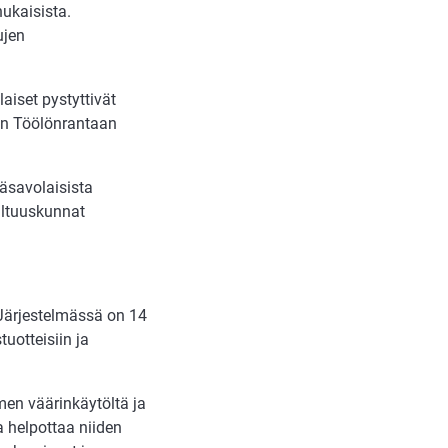
hukaisista.
ujen
aiset pystyttivät
in Töölönrantaan
äsavolaisista
altuuskunnat
Järjestelmässä on 14
uotteisiin ja
men väärinkäytöltä ja
a helpottaa niiden