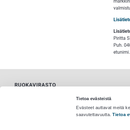
markkino
valmist
Lisätie
Lisätiet
Piritta 
Puh. 04
etunimi.
RUOKAVIRASTO
PL 100
Tietoa evästeistä
00027 RUOKAVIRASTO
Evästeet auttavat meitä k
saavutettavuutta.
Tietoa e
Yhteystiedot
Vaihde 029
Palaute