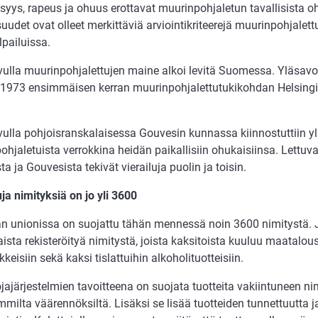
syys, rapeus ja ohuus erottavat muurinpohjaletun tavallisista o
udet ovat olleet merkittäviä arviointikriteerejä muurinpohjalett
lpailuissa.
vulla muurinpohjalettujen maine alkoi levitä Suomessa. Yläsavol
1973 ensimmäisen kerran muurinpohjalettutukikohdan Helsing
vulla pohjoisranskalaisessa Gouvesin kunnassa kiinnostuttiin yl
hjaletuista verrokkina heidän paikallisiin ohukaisiinsa. Lettuv
ta ja Gouvesista tekivät vierailuja puolin ja toisin.
ja nimityksiä on jo yli 3600
n unionissa on suojattu tähän mennessä noin 3600 nimitystä. 
sta rekisteröityä nimitystä, joista kaksitoista kuuluu maataloust
ikkeisiin sekä kaksi tislattuihin alkoholituotteisiin.
ajärjestelmien tavoitteena on suojata tuotteita vakiintuneen ni
ilta väärennöksiltä. Lisäksi se lisää tuotteiden tunnettuutta j