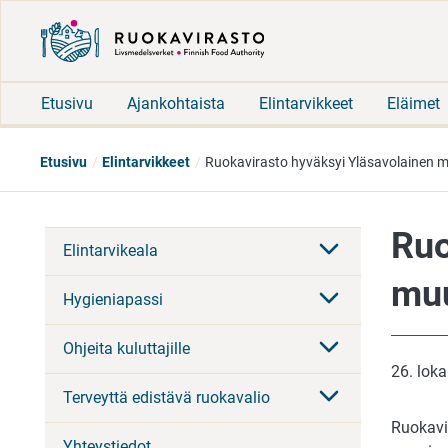
Etusivu
Ajankohtaista
Elintarvikkeet
Eläimet
Etusivu
Elintarvikkeet
Ruokavirasto hyväksyi Yläsavolainen 
Ruo
Elintarvikeala
muu
Hygieniapassi
Ohjeita kuluttajille
26. lok
Terveyttä edistävä ruokavalio
Ruokavi
Yhteystiedot