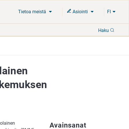
Tietoa meistä
Asiointi
FI
Hae
Haku
lainen
hakemuksen
olainen
Avainsanat