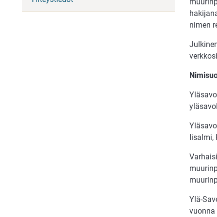
muurinp
hakijan
nimen r
Julkinen
verkkos
Nimisuo
Yläsavo
yläsavo
Yläsavo
Iisalmi,
Varhaisi
muurinp
muurinpo
Ylä-Savo
vuonna 1