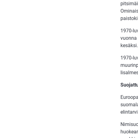
pitsimäi
Ominaisu
paistoki
1970-lu
vuonna 
kesäksi.
1970-lu
muurinpo
Iisalmes
Suojattu
Euroopa
suomalai
elintarv
Nimisuoj
huokeamm