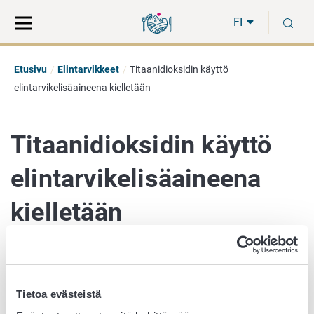
Siirry
Siirry
H
suoraan
koko
FI
sisältöön
sivuston
hakuun
Etusivu
Elintarvikkeet
Titaanidioksidin käyttö
elintarvikelisäaineena kielletään
Titaanidioksidin käyttö
elintarvikelisäaineena
kielletään
21. tammikuuta 2022
Tietoa evästeistä
Titaanidioksidia (E 171) sisältäviä elintarvikkeita ei saa