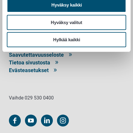
Hyväksy kaikki
PL 100
00027 RUOKAVIRASTO
Hyväksy valitut
Yhteystiedot
Palaute
Hylkää kaikki
Tietosuojailmoitus
Saavutettavuusseloste
Tietoa sivustosta
Evästeasetukset
Vaihde 029 530 0400