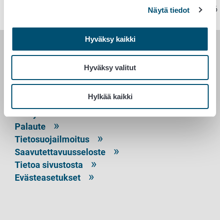
Sivu on viimeksi päivitetty 10.2.2026
Näytä tiedot
Hyväksy kaikki
RUOKAVIRASTO
Hyväksy valitut
PL 100
00027 RUOKAVIRASTO
Hylkää kaikki
Yhteystiedot
Palaute
Tietosuojailmoitus
Saavutettavuusseloste
Tietoa sivustosta
Evästeasetukset