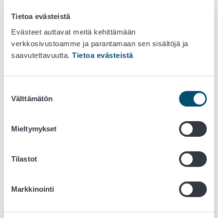
Tietoa evästeistä
Evästeet auttavat meitä kehittämään
verkkosivustoamme ja parantamaan sen sisältöjä ja
saavutettavuutta.
Tietoa evästeistä
Suostumuksen
Välttämätön
valinta
1. Ohralajikkeet 1922 - 1999
Mieltymykset
2. Kauralajikkeet 1919 - 1999
3. Vehnälajikkeet 1919 - 1999
Tilastot
4. Hernelajikkeet 1920 - 1995
Markkinointi
5. Perunalajikkeet 1927 - 1997