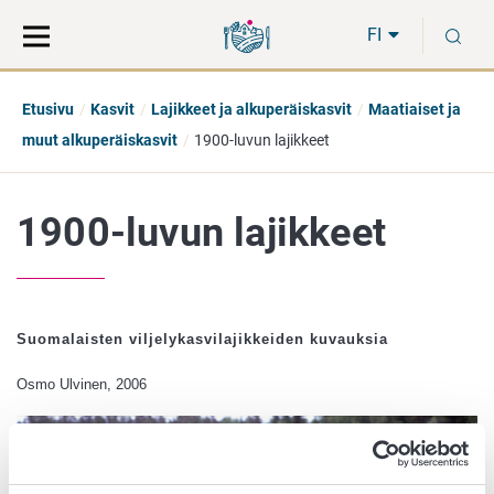
Siirry
Siirry
H
suoraan
koko
FI
sisältöön
sivuston
hakuun
Etusivu
Kasvit
Lajikkeet ja alkuperäiskasvit
Maatiaiset ja
muut alkuperäiskasvit
1900-luvun lajikkeet
1900-luvun lajikkeet
Suomalaisten viljelykasvilajikkeiden kuvauksia
Osmo Ulvinen, 2006