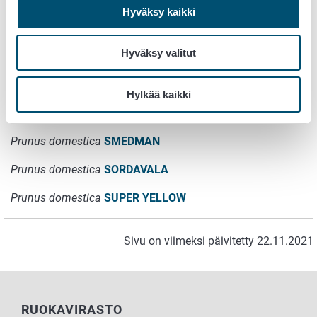
Hyväksy kaikki
Prunus domestica
ONEGA BLÅ
Hyväksy valitut
Prunus domestica
SAVIO
Prunus domestica
SHI REN LI
Hylkää kaikki
Prunus domestica
SINIKKA
Prunus domestica
SMEDMAN
Prunus domestica
SORDAVALA
Prunus domestica
SUPER YELLOW
Sivu on viimeksi päivitetty 22.11.2021
RUOKAVIRASTO