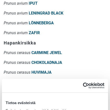
Prunus avium
IPUT
Prunus avium
LENINGRAD BLACK
Prunus avium
LÖNNEBERGA
Prunus avium
ZAFIR
Hapankirsikka
Prunus cerasus
CARMINE JEWEL
Prunus cerasus
CHOKOLADNAJA
Prunus cerasus
HUVIMAJA
Prunus cerasus
LETTISK LÅG
Prunus cerasus
MAIKKULA
Prunus cerasus
RAAHEN KIRSIKKA
Tietoa evästeistä