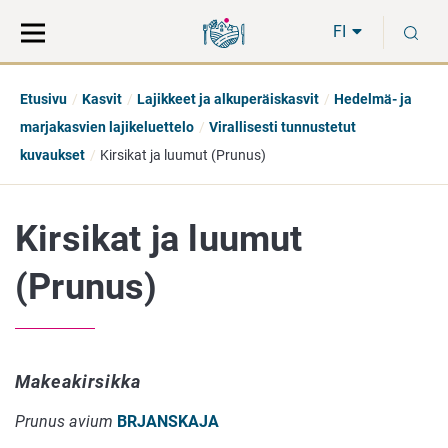
Siirry
Siirry
H
suoraan
koko
FI
sisältöön
sivuston
hakuun
Etusivu
Kasvit
Lajikkeet ja alkuperäiskasvit
Hedelmä- ja
marjakasvien lajikeluettelo
Virallisesti tunnustetut
kuvaukset
Kirsikat ja luumut (Prunus)
Kirsikat ja luumut
(Prunus)
Makeakirsikka
Prunus avium
BRJANSKAJA