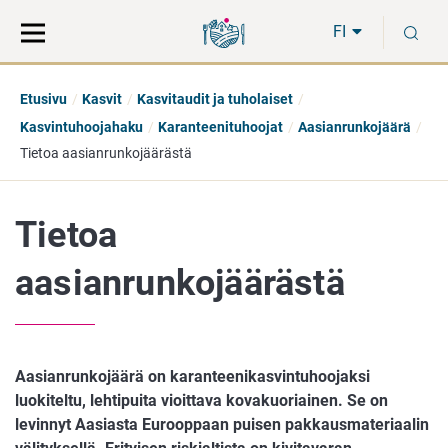
Siirry
Siirry
H
suoraan
koko
FI
sisältöön
sivuston
hakuun
Etusivu
Kasvit
Kasvitaudit ja tuholaiset
Kasvintuhoojahaku
Karanteenituhoojat
Aasianrunkojäärä
Tietoa aasianrunkojäärästä
Tietoa
aasianrunkojäärästä
Aasianrunkojäärä on karanteenikasvintuhoojaksi
luokiteltu, lehtipuita vioittava kovakuoriainen. Se on
levinnyt Aasiasta Eurooppaan puisen pakkausmateriaalin