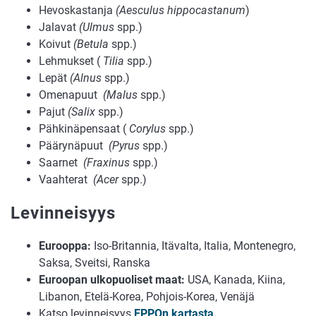
Hevoskastanja
(Aesculus hippocastanum
)
Jalavat
(Ulmus
spp.)
Koivut
(Betula
spp.)
Lehmukset (
Tilia
spp.)
Lepät
(Alnus
spp.)
Omenapuut
(Malus
spp.)
Pajut
(Salix
spp.)
Pähkinäpensaat (
Corylus
spp.)
Päärynäpuut
(Pyrus
spp.)
Saarnet
(Fraxinus
spp.)
Vaahterat
(Acer
spp.)
Levinneisyys
Eurooppa:
Iso-Britannia, Itävalta, Italia, Montenegro,
Saksa, Sveitsi, Ranska
Euroopan ulkopuoliset maat:
USA, Kanada, Kiina,
Libanon, Etelä-Korea, Pohjois-Korea, Venäjä
Katso levinneisyys
EPPOn kartasta.