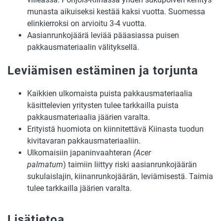
munasta aikuiseksi kestää kaksi vuotta. Suomessa
elinkierroksi on arvioitu 3-4 vuotta.
Aasianrunkojäärä leviää pääasiassa puisen
pakkausmateriaalin välityksellä.
Leviämisen estäminen ja torjunta
Kaikkien ulkomaista puista pakkausmateriaalia
käsittelevien yritysten tulee tarkkailla puista
pakkausmateriaalia jäärien varalta.
Erityistä huomiota on kiinnitettävä Kiinasta tuodun
kivitavaran pakkausmateriaaliin.
Ulkomaisiin japaninvaahteran
(Acer
palmatum
) taimiin liittyy riski aasianrunkojäärän
sukulaislajin, kiinanrunkojäärän, leviämisestä. Taimia
tulee tarkkailla jäärien varalta.
Lisätietoa