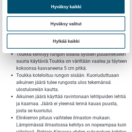
aasianrunkojäärän vioituksen kanssa. Aasianrunkojäärän
Hyväksy kaikki
ulostulosreiät sijaitsevat kuitenkin ylempänä puussa.
Hyväksy valitut
Elinkierto ja leviäminen
Aasianrunkojäärä munii puunrunkoon. Se käyttää
Hylkää kaikki
isäntäkasveina sekä terveitä että heikentyneitä puita.
Toukka kehittyy rungon sisällä syöden puuainekseen
suuria käytäviä.Toukka on väriltään vaalea ja täyteen
kokoonsa kasvaneena 5 cm pitkä.
Toukka koteloituu rungon sisään. Kuoriuduttuaan
aikuinen jäärä tulee rungosta ulos tekemänsä
ulostuloreiän kautta.
Aikuinen jäärä käyttää ravintonaan lehtipuiden lehtiä
ja kaarnaa. Jäärä ei yleensä lennä kauas puusta,
josta se kuoriutui.
Elinkierron pituus vaihtelee ilmaston mukaan.
Lämpimässä ilmastossa kehitys on nopeampaa kuin
viileässä. Pohjois-Kiinassa yhden sukupolven kehitys