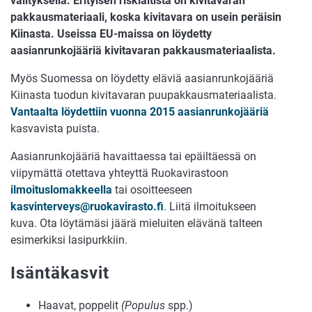
välityksellä.
Erityisen riskialtista on kivitavaran
pakkausmateriaali, koska kivitavara on usein peräisin
Kiinasta. Useissa EU-maissa on löydetty
aasianrunkojääriä kivitavaran pakkausmateriaalista.
Myös Suomessa on löydetty eläviä aasianrunkojääriä
Kiinasta tuodun kivitavaran puupakkausmateriaalista.
Vantaalta löydettiin vuonna 2015 aasianrunkojääriä
kasvavista puista.
Aasianrunkojääriä havaittaessa tai epäiltäessä on
viipymättä otettava yhteyttä Ruokavirastoon
ilmoituslomakkeella
tai osoitteeseen
kasvinterveys@ruokavirasto.fi
. Liitä ilmoitukseen
kuva. Ota löytämäsi jäärä mieluiten elävänä talteen
esimerkiksi lasipurkkiin.
Isäntäkasvit
Haavat, poppelit
(Populus
spp.)