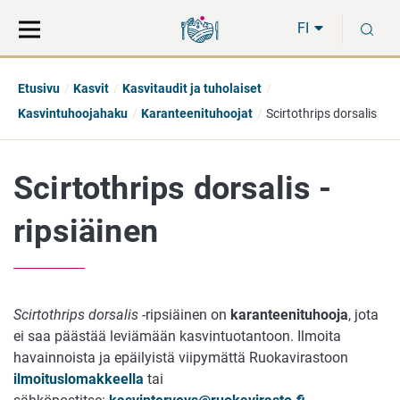
Siirry
Siirry
H
suoraan
koko
FI
sisältöön
sivuston
hakuun
Etusivu
Kasvit
Kasvitaudit ja tuholaiset
Kasvintuhoojahaku
Karanteenituhoojat
Scirtothrips dorsalis
Scirtothrips dorsalis -
ripsiäinen
Scirtothrips dorsalis -
ripsiäinen on
karanteenituhooja
, jota
ei saa päästää leviämään kasvintuotantoon. Ilmoita
havainnoista ja epäilyistä viipymättä Ruokavirastoon
ilmoituslomakkeella
tai