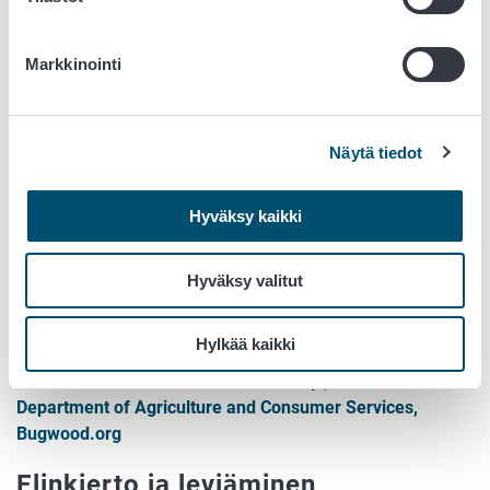
ja silmujen haurastumiseen, tämän seurauksena
lehdet putoavat aiheuttaen suuria satotappioita.
Ripsiäinen toimii siirtäjähyönteisenä tiettävästi
Markkinointi
seitsemälle eri virukselle.
Näytä tiedot
Hyväksy kaikki
Hyväksy valitut
Hylkää kaikki
Ripsiäisen aiheuttamaa vioitusta.
Kuva:
Florida Division of Plant Industry , Florida
Department of Agriculture and Consumer Services,
Bugwood.org
Elinkierto ja leviäminen