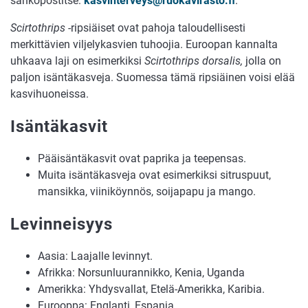
sähköpostitse:
kasvinterveys@ruokavirasto.fi
.
Scirtothrips
-ripsiäiset ovat pahoja taloudellisesti
merkittävien viljelykasvien tuhoojia. Euroopan kannalta
uhkaava laji on esimerkiksi
Scirtothrips dorsalis,
jolla on
paljon isäntäkasveja. Suomessa tämä ripsiäinen voisi elää
kasvihuoneissa.
Isäntäkasvit
Pääisäntäkasvit ovat paprika ja teepensas.
Muita isäntäkasveja ovat esimerkiksi sitruspuut,
mansikka, viiniköynnös, soijapapu ja mango.
Levinneisyys
Aasia: Laajalle levinnyt.
Afrikka: Norsunluurannikko, Kenia, Uganda
Amerikka: Yhdysvallat, Etelä-Amerikka, Karibia.
Eurooppa: Englanti, Espanja