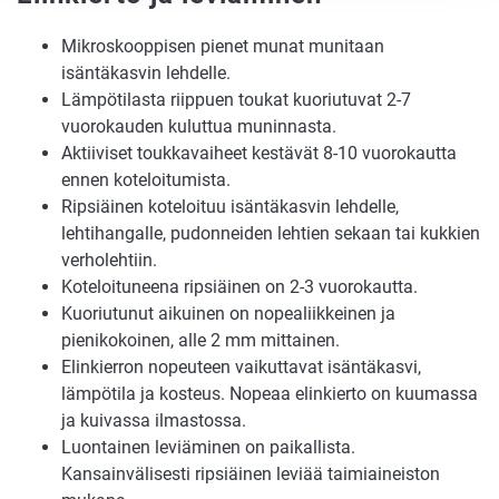
Mikroskooppisen pienet munat munitaan
isäntäkasvin lehdelle.
Lämpötilasta riippuen toukat kuoriutuvat 2-7
vuorokauden kuluttua muninnasta.
Aktiiviset toukkavaiheet kestävät 8-10 vuorokautta
ennen koteloitumista.
Ripsiäinen koteloituu isäntäkasvin lehdelle,
lehtihangalle, pudonneiden lehtien sekaan tai kukkien
verholehtiin.
Koteloituneena ripsiäinen on 2-3 vuorokautta.
Kuoriutunut aikuinen on nopealiikkeinen ja
pienikokoinen, alle 2 mm mittainen.
Elinkierron nopeuteen vaikuttavat isäntäkasvi,
lämpötila ja kosteus. Nopeaa elinkierto on kuumassa
ja kuivassa ilmastossa.
Luontainen leviäminen on paikallista.
Kansainvälisesti ripsiäinen leviää taimiaineiston