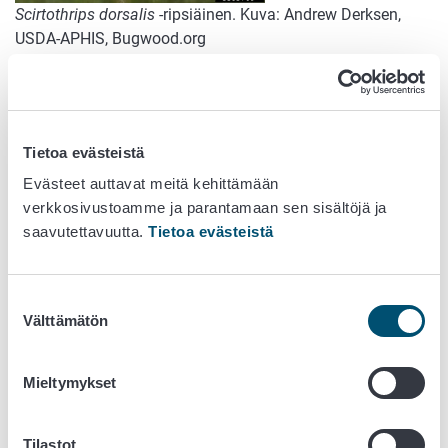
Scirtothrips dorsalis
-ripsiäinen. Kuva: Andrew Derksen,
USDA-APHIS, Bugwood.org
Vioitus
Ripsiäinen vioittaa kasveja toukkana ja aikuisena. Ne
käyttävät ravinnokseen erityisesti nuoria kasvavia
Tietoa evästeistä
kasvinosia ja hedelmiä.
Evästeet auttavat meitä kehittämään
Toukat ja aikuiset kerääntyvät erityisesti lehden
verkkosivustoamme ja parantamaan sen sisältöjä ja
keskisuonen läheisyyteen.
saavutettavuutta.
Tietoa evästeistä
Imentävioituksista johtuen:
Kasvinosan väritys muuttuu
hopeanhohtoiseksi, ruskeaksi tai mustaksi.
Suostumuksen
Lehdet kiertyvät, niiden koko pienenee ja ne
Välttämätön
valinta
vanhenevat ennenaikaisesti.
Lehdissä ja hedelmissä ilmaantuu ruskeita
Mieltymykset
toukkien jätöksiä.
Hedelmät arpeutuvat.
Runsas esiintymä isäntäkasvilla johtaa kasvin lehtien
Tilastot