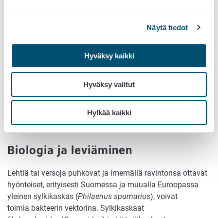
ravinteiden kuljetusta.
Näytä tiedot
Hyväksy kaikki
Hyväksy valitut
Taudin oireita kahvipensaalla (
Coffea arabica
). Kuva:
EPPO.
Hylkää kaikki
Lisää oirekuvia
EPPO:n kuvavalikoimassa
.
Biologia ja leviäminen
Lehtiä tai versoja puhkovat ja imemällä ravintonsa ottavat
hyönteiset, erityisesti Suomessa ja muualla Euroopassa
yleinen sylkikaskas (
Philaenus spumarius
), voivat
toimia bakteerin vektorina. Sylkikaskaat