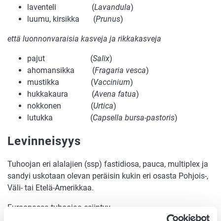
laventeli (
Lavandula
)
luumu, kirsikka (
Prunus
)
että luonnonvaraisia kasveja ja rikkakasveja
pajut (
Salix
)
ahomansikka (
Fragaria vesca
)
mustikka (
Vaccinium
)
hukkakaura (
Avena fatua
)
nokkonen (
Urtica
)
lutukka (
Capsella bursa-pastoris
)
Levinneisyys
Tuhoojan eri alalajien (ssp) fastidiosa, pauca, multiplex ja
sandyi uskotaan olevan peräisin kukin eri osasta Pohjois-,
Väli- tai Etelä-Amerikkaa.
Euroopassa tuhoojaa esiintyy