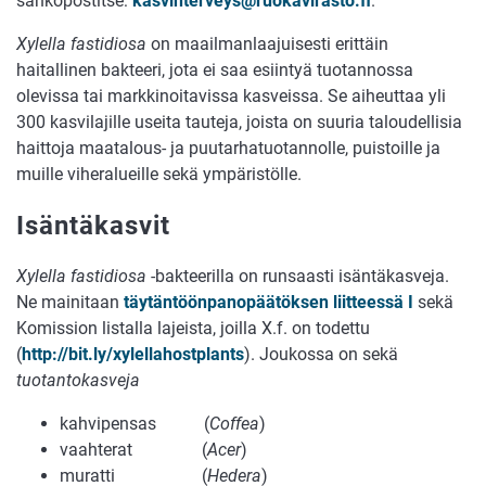
sähköpostitse:
kasvinterveys@ruokavirasto.fi
.
Xylella fastidiosa
on maailmanlaajuisesti erittäin
haitallinen bakteeri, jota ei saa esiintyä tuotannossa
olevissa tai markkinoitavissa kasveissa. Se aiheuttaa yli
300 kasvilajille useita tauteja, joista on suuria taloudellisia
haittoja maatalous- ja puutarhatuotannolle, puistoille ja
muille viheralueille sekä ympäristölle.
Isäntäkasvit
Xylella fastidiosa
-bakteerilla on runsaasti isäntäkasveja.
Ne mainitaan
täytäntöönpanopäätöksen liitteessä I
sekä
Komission listalla lajeista, joilla X.f. on todettu
(
http://bit.ly/xylellahostplants
). Joukossa on sekä
tuotantokasveja
kahvipensas (
Coffea
)
vaahterat (
Acer
)
muratti (
Hedera
)