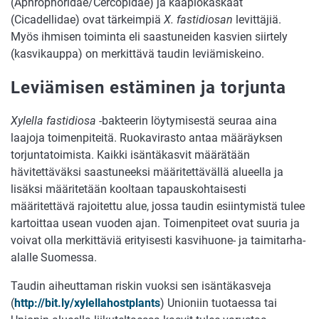
(Aphrophoridae/Cercopidae) ja kääpiökaskaat
(Cicadellidae) ovat tärkeimpiä
X. fastidiosan
levittäjiä.
Myös ihmisen toiminta eli saastuneiden kasvien siirtely
(kasvikauppa) on merkittävä taudin leviämiskeino.
Leviämisen estäminen ja torjunta
Xylella fastidiosa
-bakteerin löytymisestä seuraa aina
laajoja toimenpiteitä. Ruokavirasto antaa määräyksen
torjuntatoimista. Kaikki isäntäkasvit määrätään
hävitettäväksi saastuneeksi määritettävällä alueella ja
lisäksi määritetään kooltaan tapauskohtaisesti
määritettävä rajoitettu alue, jossa taudin esiintymistä tulee
kartoittaa usean vuoden ajan. Toimenpiteet ovat suuria ja
voivat olla merkittäviä erityisesti kasvihuone- ja taimitarha-
alalle Suomessa.
Taudin aiheuttaman riskin vuoksi sen isäntäkasveja
(
http://bit.ly/xylellahostplants
) Unioniin tuotaessa tai