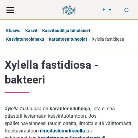
Siirry
Siirry
H
suoraan
koko
FI
sisältöön
sivuston
hakuun
Etusivu
Kasvit
Kasvitaudit ja tuholaiset
Kasvintuhoojahaku
Karanteenituhoojat
Xylella fastidiosa
Xylella fastidiosa -
bakteeri
Xylella fastidiosa
on
karanteenituhooja
, jota ei saa
päästää leviämään kasvintuotantoon. Jos
epäilet havainneesi taudin oireita, ilmoita siitä välittömästi
Ruokavirastoon
ilmoituslomakkeella
tai