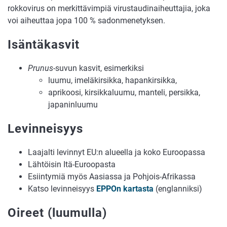
rokkovirus on merkittävimpiä virustaudinaiheuttajia, joka
voi aiheuttaa jopa 100 % sadonmenetyksen.
Isäntäkasvit
Prunus
-suvun kasvit, esimerkiksi
luumu, imeläkirsikka, hapankirsikka,
aprikoosi, kirsikkaluumu, manteli, persikka,
japaninluumu
Levinneisyys
Laajalti levinnyt EU:n alueella ja koko Euroopassa
Lähtöisin Itä-Euroopasta
Esiintymiä myös Aasiassa ja Pohjois-Afrikassa
Katso levinneisyys
EPPOn kartasta
(englanniksi)
Oireet (luumulla)