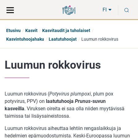
Siirry
Siirry
H
suoraan
koko
FI
sisältöön
sivuston
hakuun
Etusivu
Kasvit
Kasvitaudit ja tuholaiset
Kasvintuhoojahaku
Laatutuhoojat
Luumun rokkovirus
Luumun rokkovirus
Luumun rokkovirus (
Potyvirus plumpoxi
, plum pox
potyvirus, PPV) on
laatutuhooja
Prunus-
suvun
kasveilla
. Viruksen oireita ei saa olla niiden myytävissä
taimissa tai lisäysaineistossa.
Luumun rokkovirus aiheuttaa lehtiin rengaslaikkuja ja
hedelmien epämuodostumista. Keski-Euroopassa luumun