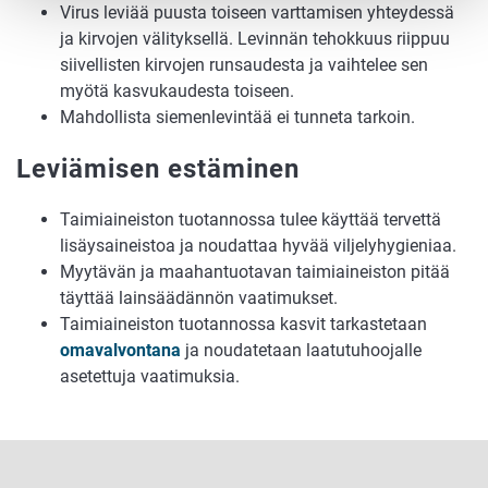
Virus leviää puusta toiseen varttamisen yhteydessä
ja kirvojen välityksellä. Levinnän tehokkuus riippuu
siivellisten kirvojen runsaudesta ja vaihtelee sen
myötä kasvukaudesta toiseen.
Mahdollista siemenlevintää ei tunneta tarkoin.
Leviämisen estäminen
Taimiaineiston tuotannossa tulee käyttää tervettä
lisäysaineistoa ja noudattaa hyvää viljelyhygieniaa.
Myytävän ja maahantuotavan taimiaineiston pitää
täyttää lainsäädännön vaatimukset.
Taimiaineiston tuotannossa kasvit tarkastetaan
omavalvontana
ja noudatetaan laatutuhoojalle
asetettuja vaatimuksia.