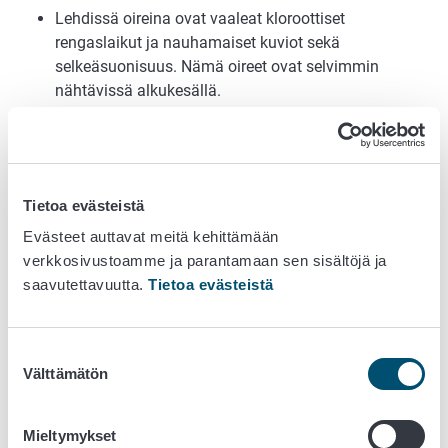
Lehdissä oireina ovat vaaleat kloroottiset
rengaslaikut ja nauhamaiset kuviot sekä
selkeäsuonisuus. Nämä oireet ovat selvimmin
nähtävissä alkukesällä.
Hedelmät ovat epämuodostuneita, kirjavia ja niiden
malto on kovaa ja ruskettunutta. Hedelmät voivat
pudota ennenaikaisesti.
Viruksesta esiintyy useita rotuja, joiden aiheuttamien
Tietoa evästeistä
oireiden ankaruudessa on eroja.
Katso kuvat
EPPOn sivuilta
.
Evästeet auttavat meitä kehittämään
verkkosivustoamme ja parantamaan sen sisältöjä ja
saavutettavuutta.
Tietoa evästeistä
Suostumuksen
Välttämätön
valinta
Mieltymykset