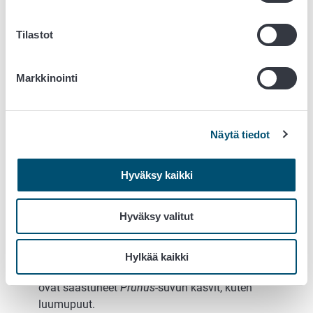
Tilastot
Markkinointi
Näytä tiedot
Hyväksy kaikki
Luumun rokkoviruksen aiheuttamia rengasmaisia laikkuja
luumupuun lehdissä.
Hyväksy valitut
Biologia ja leviäminen
Hylkää kaikki
Luumun rokkoviruksen tärkeimpinä tartuntalähteinä
ovat saastuneet
Prunus
-suvun kasvit, kuten
luumupuut.