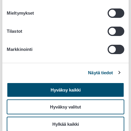
Perunalla lehdet jäävät pieniksi, mukulat ovat pieniä
ja kapeita, ”sukkulamaisia”.
Mieltymykset
Tomaatilla kasvun tyrehtyminen ja kloroottiset alueet
latvuksessa. Oireiden voimakkuus vaihtelee ja niiden
havaitseminen voi olla vaikeaa.
Tilastot
Koristekasveilla usein oireeton.
Kuvia perunan sukkulamukulaviroidista
EPPOn
Markkinointi
sivuilla
.
Näytä tiedot
Hyväksy kaikki
Hyväksy valitut
Perunan sukkulamukulaviroidin aiheuttama mukulan
epämuotoisuus. Kuva NPPO, Alankomaat.
Hylkää kaikki