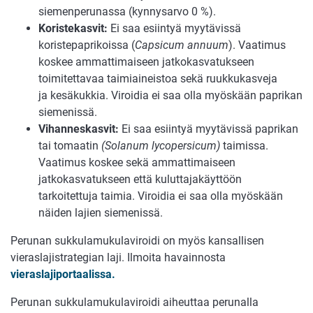
siemenperunassa (kynnysarvo 0 %).
Koristekasvit:
Ei saa esiintyä myytävissä
koristepaprikoissa (
Capsicum annuum
). Vaatimus
koskee ammattimaiseen jatkokasvatukseen
toimitettavaa taimiaineistoa sekä ruukkukasveja
ja kesäkukkia. Viroidia ei saa olla myöskään paprikan
siemenissä.
Vihanneskasvit:
Ei saa esiintyä myytävissä paprikan
tai tomaatin
(Solanum lycopersicum)
taimissa.
Vaatimus koskee sekä ammattimaiseen
jatkokasvatukseen että kuluttajakäyttöön
tarkoitettuja taimia. Viroidia ei saa olla myöskään
näiden lajien siemenissä.
Perunan sukkulamukulaviroidi on myös kansallisen
vieraslajistrategian laji. Ilmoita havainnosta
vieraslajiportaalissa.
Perunan sukkulamukulaviroidi aiheuttaa perunalla