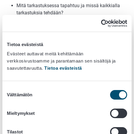
Mitä tarkastuksessa tapahtuu ja missä kaikkialla
tarkastuksia tehdään?
Katso Kasvintarkastajan matkassa -videot
Ruokaviraston Youtube-kanavalla
Muut videot
Tietoa evästeistä
Blogit: Kasvinterveysasiaa eri
Evästeet auttavat meitä kehittämään
näkökulmista
verkkosivustoamme ja parantamaan sen sisältöjä ja
saavutettavuutta.
Tietoa evästeistä
Klikkaa blogeihin tästä
Opetusaineistot
Suostumuksen
Välttämätön
valinta
Opetusaineistot
varhaiskasvatukseen, peruskouluihin
ja puutarha-alan opiskelijoille.
Mieltymykset
Kasvintuhoojahaku: tietoa
säädellyistä kasvintuhoojista
Tilastot