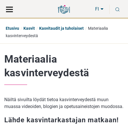
Siirry
Siirry
H
suoraan
koko
FI
sisältöön
sivuston
hakuun
Etusivu
Kasvit
Kasvitaudit ja tuholaiset
Materiaalia
kasvinterveydestä
Materiaalia
kasvinterveydestä
Näiltä sivuilta löydät tietoa kasvinterveydestä muun
muassa videoiden, blogien ja opetusaineistojen muodossa.
Lähde kasvintarkastajan matkaan!