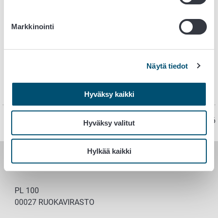
Tästä kasvintuhoojahakuun
Markkinointi
Muuta materiaalia
Videot
Näytä tiedot
Esitteet ja julisteet
Power point -esitykset
Usein kysytyt kysymykset
Hyväksy kaikki
Sivu on viimeksi päivitetty 13.4.2026
Hyväksy valitut
Hylkää kaikki
RUOKAVIRASTO
PL 100
00027 RUOKAVIRASTO