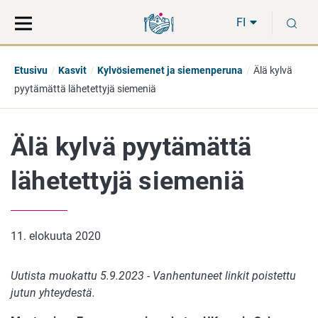
Siirry
Siirry
H
suoraan
koko
FI
sisältöön
sivuston
hakuun
Etusivu
Kasvit
Kylvösiemenet ja siemenperuna
Älä kylvä
pyytämättä lähetettyjä siemeniä
Älä kylvä pyytämättä
lähetettyjä siemeniä
11. elokuuta 2020
Uutista muokattu 5.9.2023 - Vanhentuneet linkit poistettu
jutun yhteydestä.