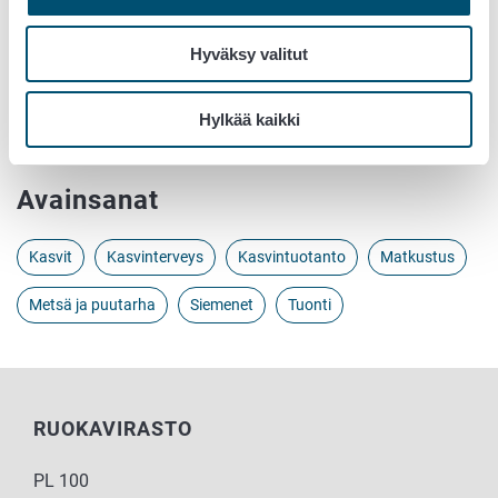
Siementen tilaaminen verkosta
Hyväksy valitut
Lisätietoa
Yksikönjohtaja Leena Pietilä, p. 040 833 2481
Hylkää kaikki
Tarkastaja Terhi Puisto, p. 050 562 6054
Avainsanat
Kasvit
Kasvinterveys
Kasvintuotanto
Matkustus
Metsä ja puutarha
Siemenet
Tuonti
RUOKAVIRASTO
PL 100