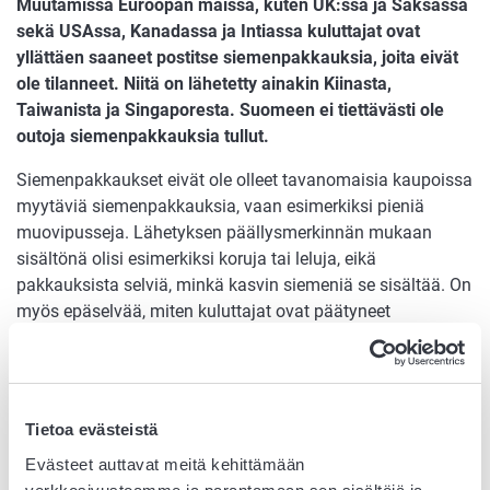
Muutamissa Euroopan maissa, kuten UK:ssa ja Saksassa
sekä USAssa, Kanadassa ja Intiassa kuluttajat ovat
yllättäen saaneet postitse siemenpakkauksia, joita eivät
ole tilanneet. Niitä on lähetetty ainakin Kiinasta,
Taiwanista ja Singaporesta. Suomeen ei tiettävästi ole
outoja siemenpakkauksia tullut.
Siemenpakkaukset eivät ole olleet tavanomaisia kaupoissa
myytäviä siemenpakkauksia, vaan esimerkiksi pieniä
muovipusseja. Lähetyksen päällysmerkinnän mukaan
sisältönä olisi esimerkiksi koruja tai leluja, eikä
pakkauksista selviä, minkä kasvin siemeniä se sisältää. On
myös epäselvää, miten kuluttajat ovat päätyneet
lähetysten vastaanottajiksi.
Jos saat outoja siemenlähetyksiä, älä kylvä siemeniä,
koska niistä voi kasvaa haitallisia vieraslajeja tai ne voivat
Tietoa evästeistä
levittää uusia kasvitauteja. Siementen alkuperää tai
tarkoitusta selvitellään parhaillaan.
Evästeet auttavat meitä kehittämään