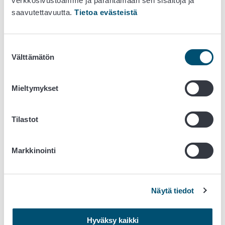
verkkosivustoamme ja parantamaan sen sisältöjä ja
Jos saat pyytämättä lähetettyjä siemenlähetyksiä, toimi
saavutettavuutta.
Tietoa evästeistä
näin:
Älä avaa siemenpakkauksia.
Suostumuksen
Lähetä tieto saapuneesta pakkauksesta ja sen
Välttämätön
valinta
lähtömaasta sekä valokuva siemenpakkauksesta
sähköpostiin:
kylvosiementuonti@ruokavirasto.fi
ja
odota ohjeistusta.
Mieltymykset
Vaihtoehtoisesti hävitä avaamaton siemenpakkaus
sisältöineen polttamalla. Siemenpakkauksia ei tule
Tilastot
missään tapauksessa avata tai siemeniä kylvää tai
kompostoida.
Markkinointi
Siementen asianmukainen tuonti on ohjeistettu
Ruokaviraston sivuilla. Kasvien tuontiin liittyvien
säädöksien tarkoituksena on estää kasvintuhoojien
Näytä tiedot
leviäminen.
Lue lisää
Hyväksy kaikki