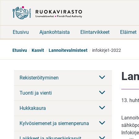
Etusivu
Ajankohtaista
Elintarvikkeet
Eläimet
Etusivu
Kasvit
Lannoitevalmisteet
infokirje1-2022
Lan
Rekisteröityminen
Tuonti ja vienti
13. huh
Hukkakaura
Lannoit
Kylvösiemenet ja siemenperuna
sähköpos
Infokir
Lajikkeet ja alkuperäiskasvit