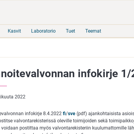
Siirry
Siirry
suoraan
koko
sisältöön
sivuston
hakuun
Kasvit
Laboratorio
Tuet
Teemat
noitevalvonnan infokirje 1
tikuuta 2022
evalvonnan infokirje 8.4.2022
fi
/
sve
(pdf) ajankohtaisista asiois
titse valvontarekisterissä oleville toimijoiden sekä toimipaikkoj
je voidaan postittaa myös valvontarekisteriin kuulumattomille l