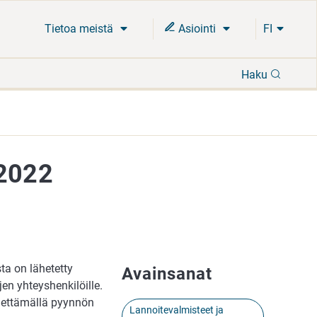
Tietoa meistä
Asiointi
FI
Hae
Haku
/2022
ta on lähetetty
Avainsanat
en yhteyshenkilöille.
ähettämällä pyynnön
Lannoitevalmisteet ja