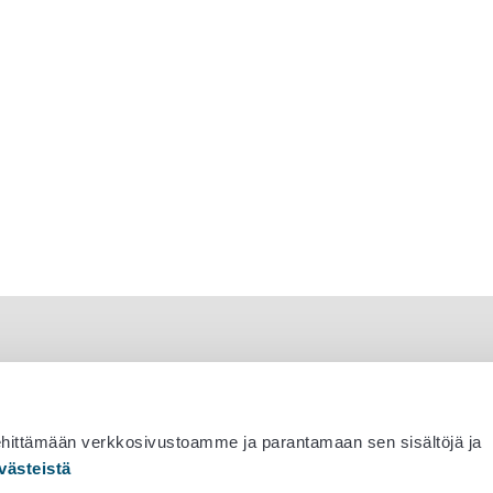
ehittämään verkkosivustoamme ja parantamaan sen sisältöjä ja
västeistä
 530 0400