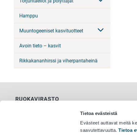
Torjuntaeliöt ja pölyttäjät
Hamppu
Muuntogeeniset kasvituotteet
Avoin tieto – kasvit
Rikkakananhirssi ja viherpantaheinä
RUOKAVIRASTO
PL 100
Tietoa evästeistä
00027 RUOKAVIRASTO
Evästeet auttavat meitä k
saavutettavuutta.
Tietoa e
Yhteystiedot
Vaihde 029