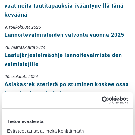
vaatineita tautitapauksia ikääntyneillä tänä
keväänä
9. toukokuuta 2025
Lannoitevalmisteiden valvonta vuonna 2025
20. marraskuuta 2024
Laatujärjestelmäohje lannoitevalmisteiden
valmistajille
20. elokuuta 2024
Asiakasrekisteristä poistuminen koskee osaa
lannoitealan toimijoista
27. kesäkuuta 2024
Ruokaviraston panostukset lannoitealan
Tietoa evästeistä
valvonnassa: Laatu, turvallisuus ja
Evästeet auttavat meitä kehittämään
innovatiivisuus etusijalla