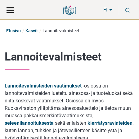
Siirry
Siirry
H
suoraan
koko
FI
sisältöön
sivuston
hakuun
Etusivu
Kasvit
Lannoitevalmisteet
Lannoitevalmisteet
Lannoitevalmisteiden vaatimukset
-osiossa on
lannoitevalmisteiden lueteltu ainesosa- ja tuoteluokat sekä
niitä koskevat vaatimukset. Osiossa on myös
Ruokaviraston ylläpitämä ainesosaluettelo ja tietoa muun
muassa pakkausmerkintävaatimuksista,
seleenilannoituksesta
sekä erilaisten
kierrätysravinteiden
,
kuten lannan, tuhkien ja jätevesilietteen käsittelystä ja
hyödyntämisestä lannoitevalmisteena.