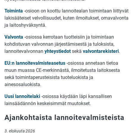
Toiminta
-osioon on koottu lannoitealan toimintaan liittyvät
lakisääteiset velvollisuudet, kuten ilmoitukset, omavalvonta
ja laitoshyväksyntä.
Valvonta
-osiossa kerrotaan tuotteisiin ja toimintaan
kohdistuvan valvonnan järjestämisestä ja tuloksista,
lannoitevalvonnan
yhteystiedot
sekä
valvontarekisteri
.
EU:n lannoitevalmisteasetus
-osiossa annetaan tietoa
muun muassa CE-merkinnästä, ilmoitetusta laitoksesta
sekä toimintaperusteisista tuoteluokista ja
ainesosaluokista.
Uusi lannoitelaki
-osiossa käydään läpi kansallisen
lainsäädännön keskeisimmät muutokset.
Ajankohtaista lannoitevalmisteista
3. elokuuta 2026