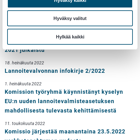
Hyväksy kaikki
26. tammikuuta 2023
Hyväksy valitut
Lannoitevalvonnan infokirje 1/2023
21. heinäkuuta 2022
Hylkää kaikki
Lannoitevalmisteiden valvonnan tulokset
2021 julkaistu
18. heinäkuuta 2022
Lannoitevalvonnan infokirje 2/2022
1. heinäkuuta 2022
Komission työryhmä käynnistänyt kyselyn
EU:n uuden lannoitevalmisteasetuksen
mahdollisesta tulevasta kehittämisestä
11. toukokuuta 2022
Komissio järjestää maanantaina 23.5.2022