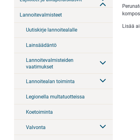
Perunat
kompost
Lannoitevalmisteet
Lisää a
Uutiskirje lannoitealalle
Lainsäädäntö
Lannoitevalmisteiden
vaatimukset
Lannoitealan toiminta
Legionella multatuotteissa
Koetoiminta
Valvonta