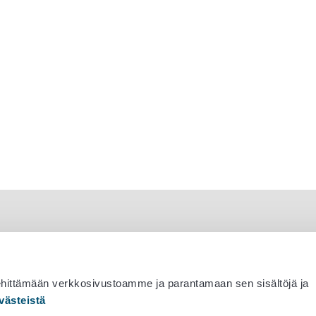
ehittämään verkkosivustoamme ja parantamaan sen sisältöjä ja
västeistä
 530 0400