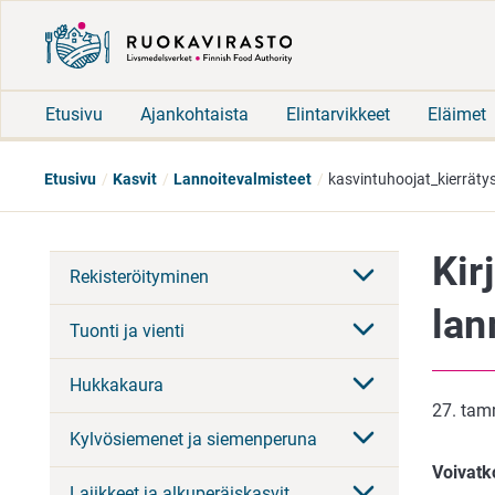
Etusivu
Ajankohtaista
Elintarvikkeet
Eläimet
Etusivu
Kasvit
Lannoitevalmisteet
kasvintuhoojat_kierräty
Kir
Rekisteröityminen
lan
Tuonti ja vienti
Hukkakaura
27. tam
Kylvösiemenet ja siemenperuna
Voivatko
Lajikkeet ja alkuperäiskasvit