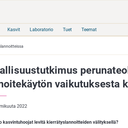
Siirry
Siirry
suoraan
koko
sisältöön
sivuston
hakuun
Kasvit
Laboratorio
Tuet
Teemat
slannoitteissa
jallisuustutkimus perunateo
noitekäytön vaikutuksesta 
mikuuta 2022
 kasvintuhoojat levitä kierrätyslannoitteiden välityksellä?