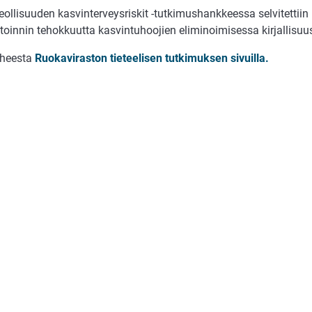
eollisuuden kasvinterveysriskit -tutkimushankkeessa selvitetti
oinnin tehokkuutta kasvintuhoojien eliminoimisessa kirjallisuu
iheesta
Ruokaviraston tieteelisen tutkimuksen sivuilla.