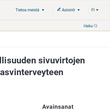
Tietoa meistä
Asiointi
FI
Hae
Haku
llisuuden sivuvirtojen
kasvinterveyteen
Avainsanat