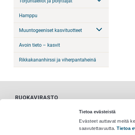
Torjuntaeliöt ja pölyttäjät
Hamppu
Muuntogeeniset kasvituotteet
Avoin tieto – kasvit
Rikkakananhirssi ja viherpantaheinä
RUOKAVIRASTO
PL 100
Tietoa evästeistä
00027 RUOKAVIRASTO
Evästeet auttavat meitä k
saavutettavuutta.
Tietoa e
Yhteystiedot
Vaihde 029