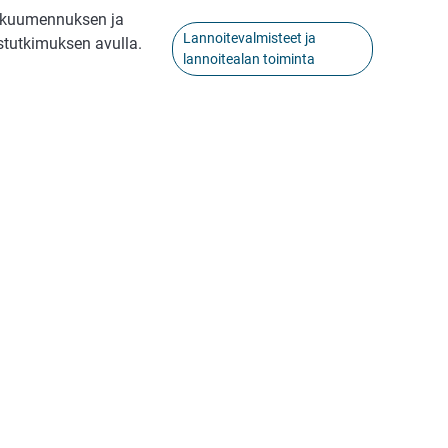
in kuumennuksen ja
Lannoitevalmisteet ja
stutkimuksen avulla.
lannoitealan toiminta