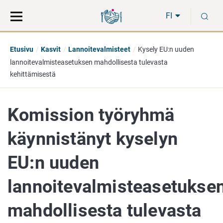
Siirry
Siirry
H
suoraan
koko
FI
sisältöön
sivuston
hakuun
Etusivu
Kasvit
Lannoitevalmisteet
Kysely EU:n uuden
lannoitevalmisteasetuksen mahdollisesta tulevasta
kehittämisestä
Komission työryhmä
käynnistänyt kyselyn
EU:n uuden
lannoitevalmisteasetukse
mahdollisesta tulevasta