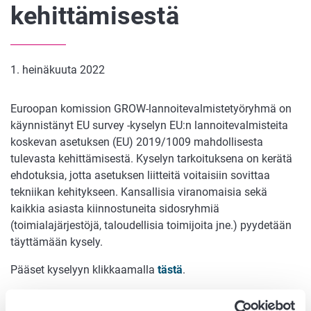
kehittämisestä
1. heinäkuuta 2022
Euroopan komission GROW-lannoitevalmistetyöryhmä on
käynnistänyt EU survey -kyselyn EU:n lannoitevalmisteita
koskevan asetuksen (EU) 2019/1009 mahdollisesta
tulevasta kehittämisestä. Kyselyn tarkoituksena on kerätä
ehdotuksia, jotta asetuksen liitteitä voitaisiin sovittaa
tekniikan kehitykseen. Kansallisia viranomaisia sekä
kaikkia asiasta kiinnostuneita sidosryhmiä
(toimialajärjestöjä, taloudellisia toimijoita jne.) pyydetään
täyttämään kysely.
Pääset kyselyyn klikkaamalla
tästä
.
16. syyskuuta 2022 mennessä jätetyt ehdotukset